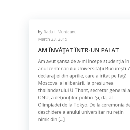
by
Radu I. Munteanu
March 23, 2015
AM ÎNVĂŢAT ÎNTR-UN PALAT
Am avut şansa de a-mi începe studenţia în
anul centenarului Universităţii Bucureşti. A
declaraţiei din aprilie, care a iritat pe faţă
Moscova, al eliberării, la presiunea
thailandezului U Thant, secretar general a
ONU, a deţinuţilor politici. Şi, da, al
Olimpiadei de la Tokyo. De la ceremonia d
deschidere a anului universitar nu reţin
nimic din […]