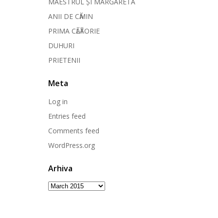
MAESTRUL ȘI MARGARETA
ANII DE CӐMIN
PRIMA CӐLӐTORIE
DUHURI
PRIETENII
Meta
Log in
Entries feed
Comments feed
WordPress.org
Arhiva
Arhiva