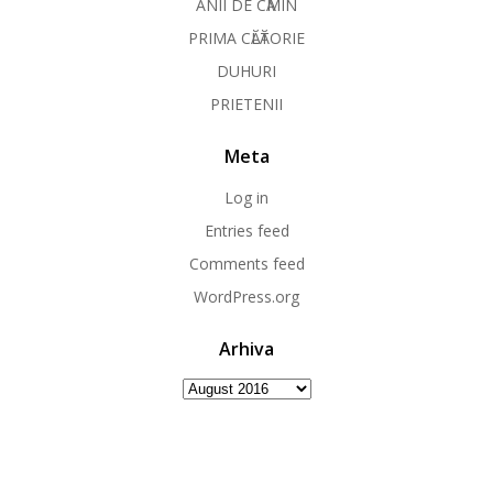
ANII DE CӐMIN
PRIMA CӐLӐTORIE
DUHURI
PRIETENII
Meta
Log in
Entries feed
Comments feed
WordPress.org
Arhiva
Arhiva