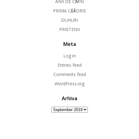
ANII DE CӐMIN
PRIMA CӐLӐTORIE
DUHURI
PRIETENII
Meta
Log in
Entries feed
Comments feed
WordPress.org
Arhiva
Arhiva