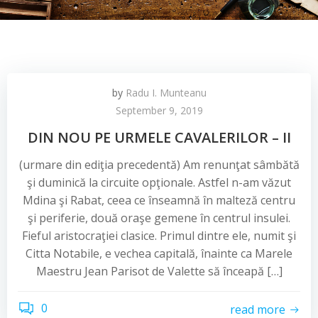
by
Radu I. Munteanu
September 9, 2019
DIN NOU PE URMELE CAVALERILOR – II
(urmare din ediţia precedentă) Am renunţat sâmbătă
şi duminică la circuite opţionale. Astfel n-am văzut
Mdina şi Rabat, ceea ce înseamnă în malteză centru
şi periferie, două oraşe gemene în centrul insulei.
Fieful aristocraţiei clasice. Primul dintre ele, numit şi
Citta Notabile, e vechea capitală, înainte ca Marele
Maestru Jean Parisot de Valette să înceapă […]
0
read more