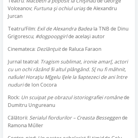
Teatru:
Macbeth a poposit la Chişinău
de George
Volceanov;
Furtuna şi ochiul uriaş
de Alexandru
Jurcan
Teatru/Film:
Exil de Alexandra Badea
la TNB de Dinu
Grigorescu;
#dogpoopgirl
de acelaşi autor
Cinemateca:
Dezlănţuit
de Raluca Faraon
Jurnal teatral:
Tragism sublimat, ironie amar[, actori
cu un ochi râzând §i altul plângând. S[ nu fi mâhnit,
na§ule! Horaţiu M[gelu l[ele la §aptezeci de ani între
nuduri
de Ion Cocora
Rock:
Un scuipat pe obrazul istoriografiei române
de
Dumitru Ungureanu
Călătorii:
Serialul fiordurilor – Creasta Besseggen
de
Ramona Műller