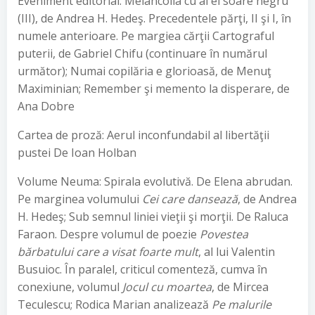
Eveniment editorial: Melancolia cu al ei soare negru
(III), de Andrea H. Hedeş. Precedentele părţi, II şi I, în
numele anterioare. Pe margiea cărţii Cartograful
puterii, de Gabriel Chifu (continuare în numărul
următor); Numai copilăria e glorioasă, de Menuţ
Maximinian; Remember şi memento la disperare, de
Ana Dobre
Cartea de proză: Aerul inconfundabil al libertăţii
pustei De Ioan Holban
Volume Neuma: Spirala evolutivă. De Elena abrudan.
Pe marginea volumului
Cei care dansează
, de Andrea
H. Hedeş; Sub semnul liniei vieţii şi morţii. De Raluca
Faraon. Despre volumul de poezie
Povestea
bărbatului care a visat foarte mult
, al lui Valentin
Busuioc. În paralel, criticul comenteză, cumva în
conexiune, volumul
Jocul cu moartea
, de Mircea
Teculescu; Rodica Marian analizează
Pe malurile