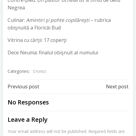
Contre-pied:
Un pastor ochelarist §i timid
de Gelu
Negrea
Culinar:
Amintiri şi pohte copilăreşti
– rubrica
obişnuită a Floricăi Bud
Vitrina cu cărţii: 17 coperţi
Dece Neuma: finalul obişnuit al numului
Categories:
Cronici
Post
Post
Previous post
Next post
navigation
navigation
No Responses
Leave a Reply
Your email address will not be published.
Required fields are