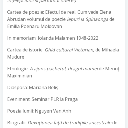
înţelepciunii §i parfumul tinereţi
Cartea de poezie: Efectul de real. Cum vede Elena
Abrudan volumul de poezie
Iepuri la Spinaonga
de
Emilia Poenaru Moldovan
In memoriam: Iolanda Malamen 1948-2022
Cartea de istorie:
Ghid cultural Victorian
, de Mihaela
Mudure
Etnologie:
A ajuns pachetul, dragul mamei
de Menuţ
Maximinian
Diaspora: Mariana Beliş
Eveniment: Seminar PLR la Praga
Poezia lumii: Nguyen Van Anh
Biografii:
Devoţiunea faţă de tradiţiile ancestrale
de