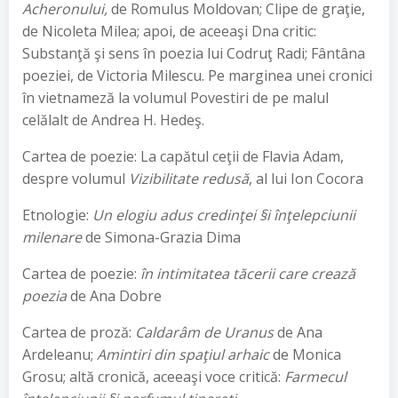
Acheronului,
de Romulus Moldovan; Clipe de graţie,
de Nicoleta Milea; apoi, de aceeaşi Dna critic:
Substanţă şi sens în poezia lui Codruţ Radi; Fântâna
poeziei, de Victoria Milescu. Pe marginea unei cronici
în vietnameză la volumul Povestiri de pe malul
celălalt de Andrea H. Hedeş.
Cartea de poezie: La capătul ceţii de Flavia Adam,
despre volumul
Vizibilitate redusă
, al lui Ion Cocora
Etnologie:
Un elogiu adus credinţei §i înţelepciunii
milenare
de Simona-Grazia Dima
Cartea de poezie:
în intimitatea tăcerii care crează
poezia
de Ana Dobre
Cartea de proză:
Caldarâm
de Uranus
de Ana
Ardeleanu;
Amintiri din spaţiul arhaic
de Monica
Grosu; altă cronică, aceeaşi voce critică:
Farmecul