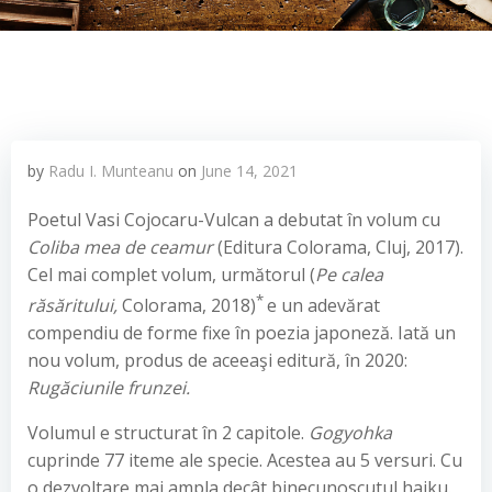
by
Radu I. Munteanu
on
June 14, 2021
Poetul Vasi Cojocaru-Vulcan a debutat în volum cu
Coliba mea de ceamur
(Editura Colorama, Cluj, 2017).
Cel mai complet volum, următorul (
Pe calea
*
răsăritului,
Colorama, 2018)
e un adevărat
compendiu de forme fixe în poezia japoneză. Iată un
nou volum, produs de aceeaşi editură, în 2020:
Rugăciunile frunzei.
Volumul e structurat în 2 capitole.
Gogyohka
cuprinde 77 iteme ale specie. Acestea au 5 versuri. Cu
o dezvoltare mai ampla decât binecunoscutul haiku.