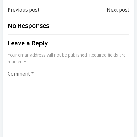
Post
Post
Previous post
Next post
navigation
navigation
No Responses
Leave a Reply
Your email address will not be published.
Required fields are
marked
*
Comment
*