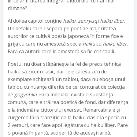
lirice ar fi citarea integral. Cititorului ce i-ar mai
rămzne?
Al doilea capitol conţine
haiku
,
senryu
şi
haiku liber
.
Un detaliu care-l separă pe poet de majoritatea
autorilor ce cultivă poezia japoneză în forme fixe e
grija cu care nu amestecă specia
haiku
cu
haiku liber
.
Fără ca autorii care le amestecă să fie criticabili.
Poetul nu doar stăpâneşte la fel de precis tehnica
haiku să zicem clasic, dar cele câteva zeci de
exemplare schiţează un tablou, dacă nu eboşa unui
tablou cu nuanţe diferite de cel conturat de colecţia
de
gogyohka.
Fără îndoială, există o substanţă
comună, care e trăirea poetică de fond, dar diferenţa
e la îndemâna cititorului exersat. Remarcabila e şi
curgerea fără tranziţie de la haiku clasic la specia cu
2 versuri, care face apoi legătura cu haiku liber. Pare
o poiană în pantă, acoperită de aceeaşi iarbă.