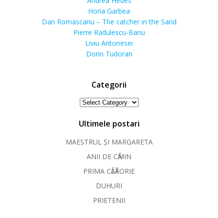
Andrea Hedes
Horia Garbea
Dan Romascanu – The catcher in the Sand
Pierre Radulescu-Banu
Liviu Antonesei
Dorin Tudoran
Categorii
Categorii
Ultimele postari
MAESTRUL ȘI MARGARETA
ANII DE CӐMIN
PRIMA CӐLӐTORIE
DUHURI
PRIETENII