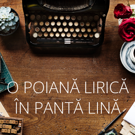
Skip
to
content
O POIANĂ LIRICĂ
ÎN PANTĂ LINĂ