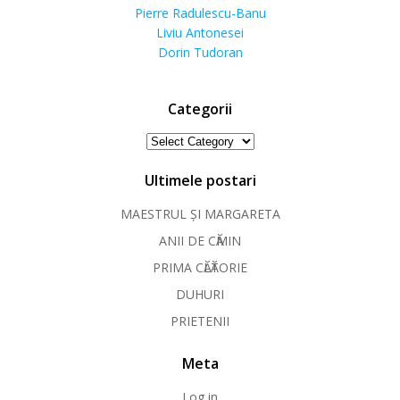
Pierre Radulescu-Banu
Liviu Antonesei
Dorin Tudoran
Categorii
Categorii
Ultimele postari
MAESTRUL ȘI MARGARETA
ANII DE CӐMIN
PRIMA CӐLӐTORIE
DUHURI
PRIETENII
Meta
Log in