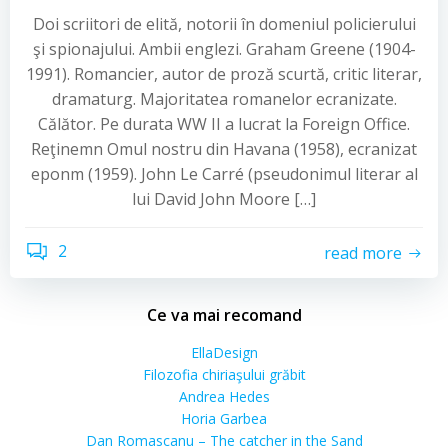
Doi scriitori de elită, notorii în domeniul policierului
şi spionajului. Ambii englezi. Graham Greene (1904-
1991). Romancier, autor de proză scurtă, critic literar,
dramaturg. Majoritatea romanelor ecranizate.
Călător. Pe durata WW II a lucrat la Foreign Office.
Reţinemn Omul nostru din Havana (1958), ecranizat
eponm (1959). John Le Carré (pseudonimul literar al
lui David John Moore […]
2
read more
Ce va mai recomand
EllaDesign
Filozofia chiriaşului grăbit
Andrea Hedes
Horia Garbea
Dan Romascanu – The catcher in the Sand