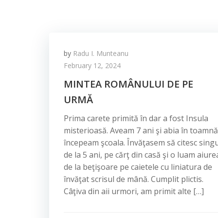
by
Radu I. Munteanu
February 12, 2024
MINTEA ROMÂNULUI DE PE
URMĂ
Prima carete primită în dar a fost Insula
misterioasă. Aveam 7 ani şi abia în toamnă
începeam şcoala. Învăţasem să citesc sing
de la 5 ani, pe cărţ din casă şi o luam aiure
de la beţişoare pe caietele cu liniatura de
învăţat scrisul de mână. Cumplit plictis.
Câţiva din aii urmori, am primit alte […]