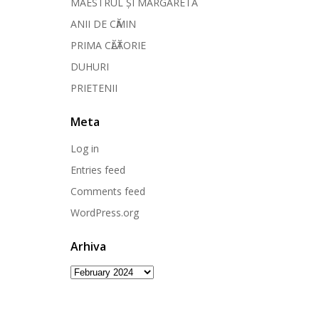
MAESTRUL ȘI MARGARETA
ANII DE CӐMIN
PRIMA CӐLӐTORIE
DUHURI
PRIETENII
Meta
Log in
Entries feed
Comments feed
WordPress.org
Arhiva
Arhiva