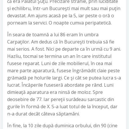
că era Palatul Şuţu. Precizare stranie, prin luciditate
şi echilibru, într-un Bucureşti mai mult sau mai puţin
devastat. Am ajuns acasă pe la 5, iar peste o oră o
porneam la servici. O noapte cumva peripatetică.
În seara de toamnă a lui 86 eram în umbra
Carpaţilor. Am dedus că în Bucureşti trebuia să fie
mai serios. A fost. Nici pe departe ca în urmă cu 9 ani.
Hazliu, tocmai se termina un an în care institutul
fusese reparat. Luni de zile mobilierul, în cea mai
mare parte aparatură, fusese îngrămădit claie peste
grămadă pe holurile largi. Ce şi cât se putea lucra s-a
lucrat. Încăperile fuseseră abordate pe rând. Luni
dimieaţă aparatura era ninsă de moloz. Spre
deosebire de 77. Iar pereţii surâdeau sarcastic din
gurile în formă de X. S-a luat totul de la început, dar
n-a durat decât câteva săptamâni.
În fine, la 10 zile după duminica orbului, din 90 (cine