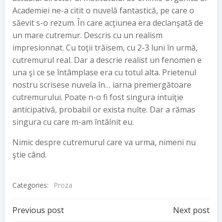
Academiei ne-a citit o nuvelă fantastică, pe care o
săevit s-o rezum. În care acţiunea era declanşată de
un mare cutremur. Descris cu un realism
impresionnat. Cu toţii trăisem, cu 2-3 luni în urmă,
cutremurul real. Dar a descrie realist un fenomen e
una şi ce se întâmplase era cu totul alta. Prietenul
nostru scrisese nuvela în… iarna premergătoare
cutremurului. Poate n-o fi fost singura intuiţie
anticipativă, probabil or exista nulte. Dar a rămas
singura cu care m-am întâlnit eu.
Nimic despre cutremurul care va urma, nimeni nu
ştie când.
Categories:
Proza
Post
Post
Previous post
Next post