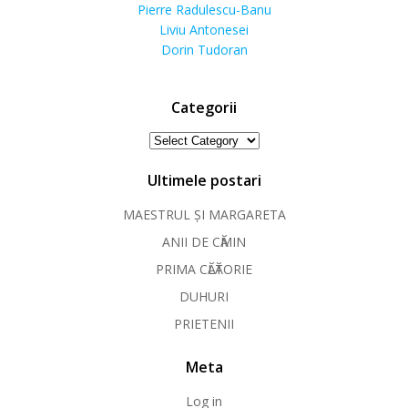
Pierre Radulescu-Banu
Liviu Antonesei
Dorin Tudoran
Categorii
Categorii
Ultimele postari
MAESTRUL ȘI MARGARETA
ANII DE CӐMIN
PRIMA CӐLӐTORIE
DUHURI
PRIETENII
Meta
Log in