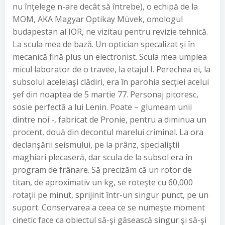
nu înţelege n-are decât să întrebe), o echipă de la
MOM, AKA Magyar Optikay Müvek, omologul
budapestan al IOR, ne vizitau pentru revizie tehnică.
La scula mea de bază. Un optician specalizat şi în
mecanică fină plus un electronist. Scula mea umplea
micul laborator de o travee, la etajul I. Perechea ei, la
subsolul aceleiaşi clădiri, era în parohia secţiei acelui
şef din noaptea de 5 martie 77. Personaj pitoresc,
sosie perfectă a lui Lenin. Poate – glumeam unii
dintre noi -, fabricat de Pronie, pentru a diminua un
procent, două din decontul marelui criminal. La ora
declanşării seismului, pe la prânz, specialiştii
maghiari plecaseră, dar scula de la subsol era în
program de frânare. Să precizăm că un rotor de
titan, de aproximativ un kg, se roteşte cu 60,000
rotaţii pe minut, sprijinit într-un singur punct, pe un
suport. Conservarea a ceea ce se numeşte moment
cinetic face ca obiectul să-şi găsească singur şi să-şi