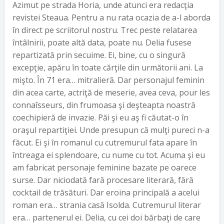
Azimut pe strada Horia, unde atunci era redacţia
revistei Steaua. Pentru a nu rata ocazia de a-l aborda
în direct pe scriitorul nostru. Trec peste relatarea
întâlnirii, poate altă data, poate nu. Delia fusese
repartizată prin secuime. Ei, bine, cu o singură
excepţie, apăru în toate cărţile din următorii ani. La
mişto. În 71 era… mitralieră. Dar personajul feminin
din acea carte, actriţă de meserie, avea ceva, pour les
connaîsseurs, din frumoasa şi deşteapta noastră
coechipieră de invazie. Păi şi eu aş fi căutat-o în
oraşul repartiţiei. Unde presupun că mulţi pureci n-a
făcut. Ei şi în romanul cu cutremurul fata apare în
întreaga ei splendoare, cu nume cu tot. Acuma şi eu
am fabricat personaje feminine bazate pe oarece
surse. Dar niciodată fară procesare literară, fără
cocktail de trăsături. Dar eroina principală a acelui
roman era… strania casă Isolda. Cutremurul literar
era… partenerul ei. Delia, cu cei doi bărbaţi de care