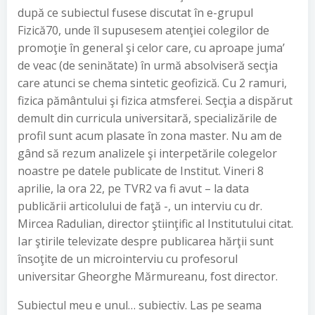
după ce subiectul fusese discutat în e-grupul
Fizică70, unde îl supusesem atenţiei colegilor de
promoţie în general şi celor care, cu aproape juma’
de veac (de seninătate) în urmă absolviseră secţia
care atunci se chema sintetic geofizică. Cu 2 ramuri,
fizica pământului şi fizica atmsferei. Secţia a dispărut
demult din curricula universitară, specializările de
profil sunt acum plasate în zona master. Nu am de
gând să rezum analizele şi interpetările colegelor
noastre pe datele publicate de Institut. Vineri 8
aprilie, la ora 22, pe TVR2 va fi avut – la data
publicării articolului de faţă -, un interviu cu dr.
Mircea Radulian, director ştiinţific al Institutului citat.
Iar ştirile televizate despre publicarea hărţii sunt
însoţite de un microinterviu cu profesorul
universitar Gheorghe Mărmureanu, fost director.
Subiectul meu e unul… subiectiv. Las pe seama