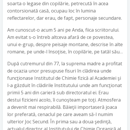
soarta o legase din copilărie, petrecută în acea
contorsionată casă, ocupau loc în lumina
reflectarelor, dar erau, de fapt, personaje secundare.
Am cunoscut-o acum 5 ani pe Anda, fiica scriitorului.
Am evitat s-o întreb altceva afară de ce povestea,
unui e-grup, despre peisaje montane, descrise în alte
romane, pe unde-l însoţise, în copilărie, pe tatăl său…
După cutremurul din 77, la suprema madre a profitat
de ocazia unor presupuse fisuri în clădirea unde
funcţionase Institutul de Chimie fizică al Academiei şi
l-a găzduit în clădirile înstitutului unde am funcţionat
primii 5 ani din carieră sub directoratul ei. Erau
destui fizicieni acolo, îi cunoşteam pe toţi. Atmosfera
a devenit mai respirabilă. Băieţii importaseră joaca
lor preferată, cenaclul pe care aveam să-l numim
ulterior Joc Secund. În prima sau a doua şedinţă,
actualul director al Institutului de Chimie Organică al