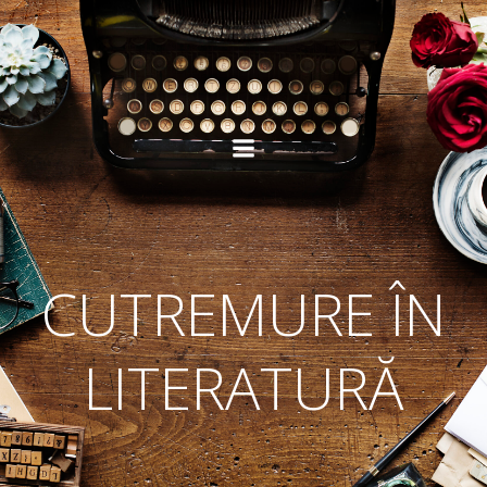
Skip
to
content
CUTREMURE ÎN
LITERATURĂ