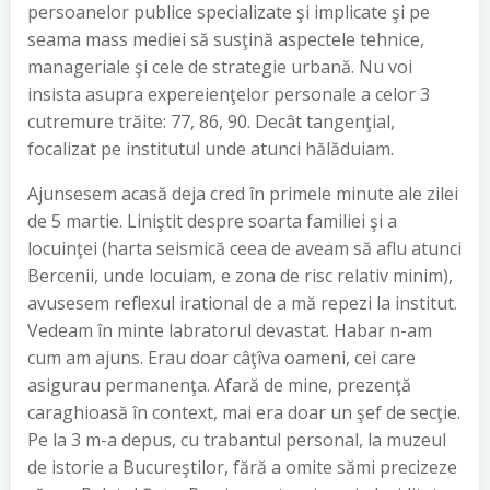
persoanelor publice specializate şi implicate şi pe
seama mass mediei să susţină aspectele tehnice,
manageriale şi cele de strategie urbană. Nu voi
insista asupra expereienţelor personale a celor 3
cutremure trăite: 77, 86, 90. Decât tangenţial,
focalizat pe institutul unde atunci hălăduiam.
Ajunsesem acasă deja cred în primele minute ale zilei
de 5 martie. Liniştit despre soarta familiei şi a
locuinţei (harta seismică ceea de aveam să aflu atunci
Bercenii, unde locuiam, e zona de risc relativ minim),
avusesem reflexul irational de a mă repezi la institut.
Vedeam în minte labratorul devastat. Habar n-am
cum am ajuns. Erau doar câţîva oameni, cei care
asigurau permanenţa. Afară de mine, prezenţă
caraghioasă în context, mai era doar un şef de secţie.
Pe la 3 m-a depus, cu trabantul personal, la muzeul
de istorie a Bucureştilor, fără a omite sămi precizeze