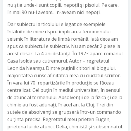
nu ştie unde-i sunt copiii, nepoţii şi pisoiul. Pe care,
în mai 90 nu-l aveam… n-aveam nici nepoţi.
Dar subiectul articolului e legat de exemplele
întâlnite de mine dspre implicarea fenomenului
seismic în literatura de limbă română. Iată dece am
spus că subiectul e subiectiv. Nu am decât 2 piese la
acest dosar. La 4 ani distanţă. În 1973 apare romanul
Casa Isolda sau cutremurul. Autor – regretatul
Leonida Neamţu. Dintre puţinii cititori ai blogului,
majoritatea cunsc afinitatea mea cu ciudatul scriitor.
În vara lui 70, repartizările în producţie se făceau
centralizat. Cel puţin în mediul universitar, în sensul
de atunc al termenului. Absolvenţii de la fizică şi de la
chimie au fost adunaţi, în acel an, la Cluj. Trei din
sutele de absolvenţi se grupseră într-un commando
cu ţintă precisă. Regretatul meu prieten Eugen,
prietena lui de atunci, Delia, chimistă şi subsemnatul.