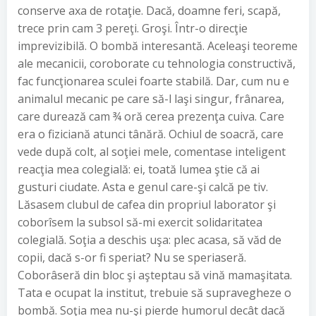
conserve axa de rotaţie. Dacă, doamne feri, scapă,
trece prin cam 3 pereţi. Groşi. Într-o direcţie
imprevizibilă. O bombă interesantă. Aceleaşi teoreme
ale mecanicii, coroborate cu tehnologia constructivă,
fac funcţionarea sculei foarte stabilă. Dar, cum nu e
animalul mecanic pe care să-l laşi singur, frânarea,
care durează cam ¾ oră cerea prezenţa cuiva. Care
era o fiziciană atunci tânără. Ochiul de soacră, care
vede după colt, al soţiei mele, comentase inteligent
reacţia mea colegială: ei, toată lumea ştie că ai
gusturi ciudate. Asta e genul care-şi calcă pe tiv.
Lăsasem clubul de cafea din propriul laborator şi
coborîsem la subsol să-mi exercit solidaritatea
colegială. Soţia a deschis uşa: plec acasa, să văd de
copii, dacă s-or fi speriat? Nu se speriaseră.
Coborâseră din bloc şi aşteptau să vină mamaşitata.
Tata e ocupat la institut, trebuie să supravegheze o
bombă. Soţia mea nu-şi pierde humorul decât dacă