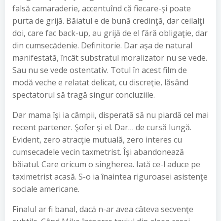
falsă camaraderie, accentuînd că fiecare-şi poate
purta de grijă. Băiatul e de bună credinţă, dar ceilalţi
doi, care fac back-up, au grijă de el fără obligaţie, dar
din cumsecădenie. Definitorie. Dar aşa de natural
manifestată, încât substratul moralizator nu se vede.
Sau nu se vede ostentativ. Totul în acest film de
modă veche e relatat delicat, cu discreţie, lăsând
spectatorul să tragă singur concluziile.
Dar mama îşi ia câmpii, disperată să nu piardă cel mai
recent partener. Şofer şi el. Dar… de cursă lungă.
Evident, zero atracţie mutuală, zero interes cu
cumsecadele vecin taxmetrist. Îşi abandonează
băiatul. Care oricum o singherea. Iată ce-l aduce pe
taximetrist acasă. S-o ia înaintea riguroasei asistenţe
sociale americane.
Finalul ar fi banal, dacă n-ar avea câteva secvenţe