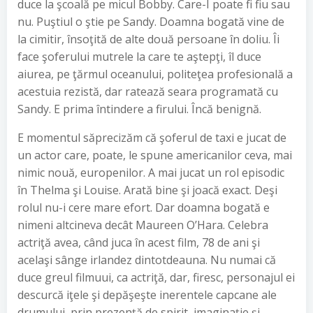
duce la şcoală pe micul Bobby. Care-I poate fi fiu sau
nu. Puştiul o ştie pe Sandy. Doamna bogată vine de
la cimitir, însoţită de alte două persoane în doliu. Îi
face şoferului mutrele la care te aştepţi, îl duce
aiurea, pe ţărmul oceanului, politeţea profesională a
acestuia rezistă, dar ratează seara programată cu
Sandy. E prima întindere a firului. Încă benignă.
E momentul săprecizăm că şoferul de taxi e jucat de
un actor care, poate, le spune americanilor ceva, mai
nimic nouă, europenilor. A mai jucat un rol episodic
în Thelma şi Louise. Arată bine şi joacă exact. Deşi
rolul nu-i cere mare efort. Dar doamna bogată e
nimeni altcineva decât Maureen O’Hara. Celebra
actriţă avea, când juca în acest film, 78 de ani şi
acelaşi sânge irlandez dintotdeauna. Nu numai că
duce greul filmuui, ca actriţă, dar, firesc, personajul ei
descurcă iţele şi depăşeşte inerentele capcane ale
drumului, prin prezenţă de spirit, imaginaţie şi