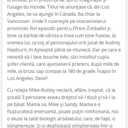
l’usage du monde. Titlul ne anunţase că, din Los
Angeles, se va ajunge în Canada. Ba chiar la
Vancouver. Unde îl cucereşte pe vicecancelarul
provinciei. Rol episodic pentru Efrem Zimbalist jr.
bine ca bărbat de vârsta a treia cum bine fusese, la
vremea lui, ca soţ al personajului orb jucat de Audrey
Hepburn, în Aşteaptă până se-ntunecă. Dar pe care e
nevoită să-l lase bouche bée, căci insolitul cuplu
şofer-clientă, care ajunseseră prieteni, după miile de
mile, ia brusc cap compas la 180 de grade. Înapoi în
Los Angeles. Dece?
Cu relaţia Mike-Bobby neclară, aflăm, treptat, că la
şcoală 3 persoane aveau dreptul să-l ducă şi să-l ia
pe băiat. Mama sa, Mike şi Sandy. Mama e o
fluşturatecă enervantă, poate puţin nimfomană, nici
o aluze la tatăl biologic al băiatului, care, de fapt, o
stinghereşte. Şi-şi deghizează stinghereala într-o