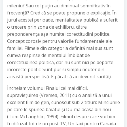
mileniu? Sau cel puţin au diminuat semnificativ în
frecvenţă? Cred că se poate propune o explicaţie. În
jurul acestei perioade, mentalitatea publică a suferit
o trecere prin zona de echilibru, către
preponderenţa aşa numitei corectitudini politice.
Concept corosiv pentru valorile fundamentale ale
familiei. Filmele din categoria definită mai sus sunt
cumva respinse de mentalul îmbibat de
corectitudinea politică, dar nu sunt nici pe departe
incorecte politic. Sunt pur si simplu neuter din
această perspectivă. E păcat că au devenit rarităţi.
Încheiam volumul Finalul cel mai dificil,
supravieţuirea (Vremea, 2011) cu o analiză a unui
excelent film de gen, cunoscut sub 2 titluri: Minciunile
pe care le spunea băiatul şi Du-mă acasă din nou
(Tom McLaughlin, 1994). Filmul despre care vorbim
fu difuzat tot de un post TV, Un taxi pentru Canada