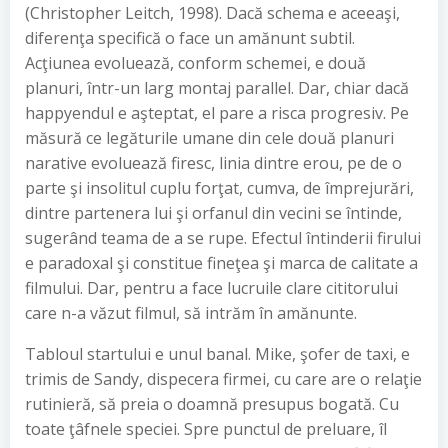
(Christopher Leitch, 1998). Dacă schema e aceeaşi,
diferenţa specifică o face un amănunt subtil.
Acţiunea evoluează, conform schemei, e două
planuri, într-un larg montaj parallel. Dar, chiar dacă
happyendul e aşteptat, el pare a risca progresiv. Pe
măsură ce legăturile umane din cele două planuri
narative evoluează firesc, linia dintre erou, pe de o
parte şi insolitul cuplu forţat, cumva, de împrejurări,
dintre partenera lui şi orfanul din vecini se întinde,
sugerând teama de a se rupe. Efectul întinderii firului
e paradoxal şi constitue fineţea şi marca de calitate a
filmului. Dar, pentru a face lucruile clare cititorului
care n-a văzut filmul, să intrăm în amănunte.
Tabloul startului e unul banal. Mike, şofer de taxi, e
trimis de Sandy, dispecera firmei, cu care are o relaţie
rutinieră, să preia o doamnă presupus bogată. Cu
toate ţâfnele speciei. Spre punctul de preluare, îl