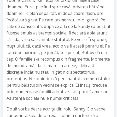
subtile. Când Mike întoarce taxiul din aleea casei
doamnei Eure, plecând spre casă, privirea bătrânei
doamne, în plan depărtat, în două cadre flash, are
încăcătură grea. Pe care taxmeristul n-o ignoră. Pe
cale de consecinţă, după ce află de la Sandy că puştiul
fusese smuls asistenţei sociale, îi declară abia atunci
că… da, vrea să schimbe statutul. Pe vecie. Îi spune şi
puştiului, că, dacă vrea, acolo va fi acasă pentru el. Pe
jumătae adormit, pe jumătate speriat, Bobby dă din
cap. O familie s-a recompus din fragmente. Momente
de melodramă, dar filmate cu aceeaşi delicată
discreţie încât nu stau în gât nici spectatorului
pretenţios. Ne amintim că penchantul taximetristului
pentru băiatul din vecini se explica. El însuşi trecuse
prin numeroase familii adoptive… alt poncif amerian.
Asistenţa socială nu e numai criticată
Două vorbe desre actriţa din rolul Sandy. E o veche
cunoştinţă. Cea de-a treia şi ultima parteneră a