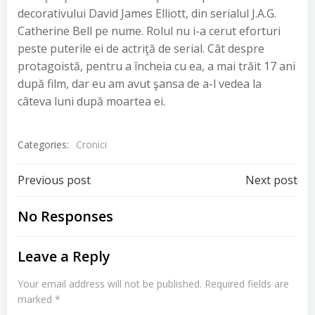
decorativului David James Elliott, din serialul J.A.G.
Catherine Bell pe nume. Rolul nu i-a cerut eforturi
peste puterile ei de actriţă de serial. Cât despre
protagoistă, pentru a încheia cu ea, a mai trăit 17 ani
după film, dar eu am avut şansa de a-l vedea la
câteva luni după moartea ei.
Categories:
Cronici
Post
Post
Previous post
Next post
navigation
navigation
No Responses
Leave a Reply
Your email address will not be published.
Required fields are
marked
*