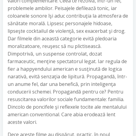
valori complementare. Ceea ce rezolvă, într-un fel,
problemele ambilor. Peisajele defilează tonic, iar
coloanele sonore îşi aduc contribuţia la atmosfera de
sănătate morală. Lipsesc personajele hidoase,
lipseşte cocktailul de violenţă, sex exacerbat şi drog.
Dar filmele din această categorie evită pledoaria
moralizatoare, reuşesc să nu plictisească.
Dimpotrivă, un suspense controlat, dozat
farmaceutic, menţine spectatorul legat. Iar regula de
fier a happyendului american e susţinută de logica
narativă, evită senzaţia de lipitură. Propagandă, într-
un anume fel, dar una benefică, prin inteligenţa
conducerii schemei. Propagandă pentru ce? Pentru
resuscitarea valorilor sociale fundamentale: familia.
Dincolo de poncifele şi reflexele tocite ale mentalului
american conventional. Care abia erodează lent
aceste valori.
Dece aceste filme au dispărut, practic, în noul