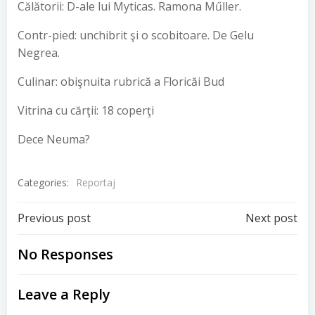
Călătorii: D-ale lui Myticas. Ramona Műller.
Contr-pied: unchibrit şi o scobitoare. De Gelu
Negrea.
Culinar: obişnuita rubrică a Floricăi Bud
Vitrina cu cărţii: 18 coperţi
Dece Neuma?
Categories:
Reportaj
Post
Post
Previous post
Next post
navigation
navigation
No Responses
Leave a Reply