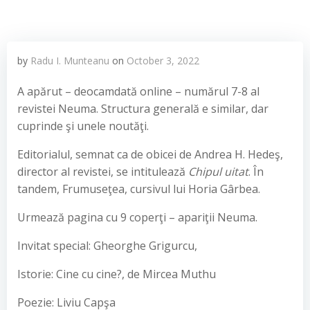
by
Radu I. Munteanu
on
October 3, 2022
A apărut – deocamdată online – numărul 7-8 al
revistei Neuma. Structura generală e similar, dar
cuprinde şi unele noutăţi.
Editorialul, semnat ca de obicei de Andrea H. Hedeş,
director al revistei, se intitulează
Chipul uitat
. În
tandem, Frumuseţea, cursivul lui Horia Gârbea.
Urmează pagina cu 9 coperţi – apariţii Neuma.
Invitat special: Gheorghe Grigurcu,
Istorie: Cine cu cine?, de Mircea Muthu
Poezie: Liviu Capşa