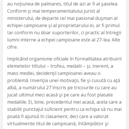
au noţiunea de palmares, titul de azi ar fi al şaselea.
Conform şi mai temperamentalului jurist al
ministerului, de departe cel mai pasional duşman al
echipei campioane şi al proprietarului ei, ar fi primul.
Iar conform nu doar suporterilor, ci practic al întregii
lumni interne a echpei campioane este al 27-lea. Alte
cifre.
Implicând organisme oficiale în formalitatea atribuirii
elemetelor titlului – trofeu, medalii – şi, inerent, a
mass mediei, decidenţii campioanei aveau o
problemă. Invenţia unei motivaţii, fie şi cusută cu aţă
albă, a numărului 27 înscris pe tricourile cu care au
jucat ultimul meci acasă şi pe care au fost plasate
medaliile. Ei, bine, precedentul mei acasă, acela care a
stabilit punctajul suficient pentru ca echipa să nu mai
poată fi ajunsă în clasament, deci care a valorat
virtualmente titul de campioană, întâmplător şi