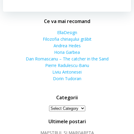
Ce va mai recomand
EllaDesign
Filozofia chiriaşului grăbit
Andrea Hedes
Horia Garbea
Dan Romascanu – The catcher in the Sand
Pierre Radulescu-Banu
Liviu Antonesei
Dorin Tudoran
Categorii
Categorii
Ultimele postari
MAESTRUL ȘI MARGARETA