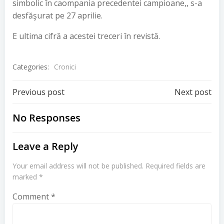
simbolic în caompania precedentei campioane,, s-a
desfăşurat pe 27 aprilie.
E ultima cifră a acestei treceri în revistă.
Categories:
Cronici
Post
Post
Previous post
Next post
navigation
navigation
No Responses
Leave a Reply
Your email address will not be published.
Required fields are
marked
*
Comment
*