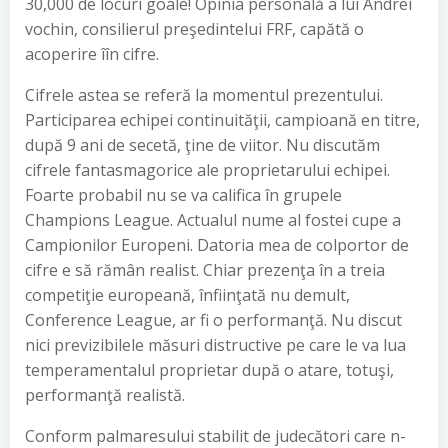
30,000 de locuri goale! Opinia personală a lui Andrei
vochin, consilierul preşedintelui FRF, capătă o
acoperire îîn cifre.
Cifrele astea se referă la momentul prezentului.
Participarea echipei continuităţii, campioană en titre,
după 9 ani de secetă, ţine de viitor. Nu discutăm
cifrele fantasmagorice ale proprietarului echipei.
Foarte probabil nu se va califica în grupele
Champions League. Actualul nume al fostei cupe a
Campionilor Europeni. Datoria mea de colportor de
cifre e să rămân realist. Chiar prezenţa în a treia
competiţie europeană, înfiinţată nu demult,
Conference League, ar fi o performanţă. Nu discut
nici previzibilele măsuri distructive pe care le va lua
temperamentalul proprietar după o atare, totuşi,
performanţă realistă.
Conform palmaresului stabilit de judecători care n-