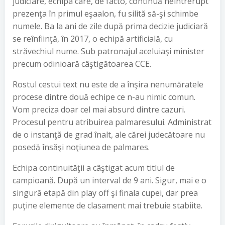
judiciare, echipa care, de facto, continuă neîntrerupt
prezenţa în primul eşaalon, fu silită să-şi schimbe
numele. Ba la ani de zile după prima decizie judiciară
se reînfiinţă, în 2017, o echipă artificială, cu
străvechiul nume. Sub patronajul aceluiaşi minister
precum odinioară câştigătoarea CCE.
Rostul cestui text nu este de a înşira nenumăratele
procese dintre două echipe ce n-au nimic comun.
Vom preciza doar cel mai absurd dintre cazuri.
Procesul pentru atribuirea palmaresului. Administrat
de o instanţă de grad înalt, ale cărei judecătoare nu
posedă însăşi noţiunea de palmares.
Echipa continuităţii a câştigat acum titlul de
campioană. După un interval de 9 ani. Sigur, mai e o
singură etapă din play off şi finala cupei, dar prea
puţine elemente de clasament mai trebuie stabiite.