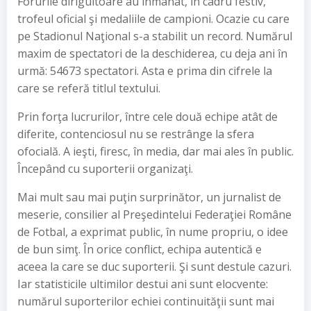
Forurile diriguitoare au înmânat, în cadru festiv,
trofeul oficial şi medaliile de campioni. Ocazie cu care
pe Stadionul Naţional s-a stabilit un record. Numărul
maxim de spectatori de la deschiderea, cu deja ani în
urmă: 54673 spectatori. Asta e prima din cifrele la
care se referă titlul textului.
Prin forţa lucrurilor, între cele două echipe atât de
diferite, contenciosul nu se restrânge la sfera
ofocială. A ieşti, firesc, în media, dar mai ales în public.
Începând cu suporterii organizaţi.
Mai mult sau mai puţin surprinător, un jurnalist de
meserie, consilier al Preşedintelui Federaţiei Române
de Fotbal, a exprimat public, în nume propriu, o idee
de bun simţ. În orice conflict, echipa autentică e
aceea la care se duc suporterii. Şi sunt destule cazuri.
Iar statisticile ultimilor destui ani sunt elocvente:
numărul suporterilor echiei continuităţii sunt mai