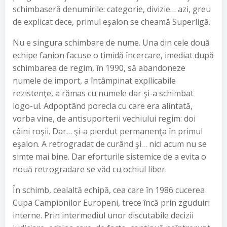
schimbaseră denumirile: categorie, divizie… azi, greu
de explicat dece, primul eşalon se cheamă Superligă.
Nu e singura schimbare de nume. Una din cele două
echipe fanion facuse o timidă încercare, imediat după
schimbarea de regim, în 1990, să abandoneze
numele de import, a întâmpinat expllicabile
rezistenţe, a rămas cu numele dar şi-a schimbat
logo-ul. Adpoptând porecla cu care era alintată,
vorba vine, de antisuporterii vechiului regim: doi
câini roşii. Dar… şi-a pierdut permanenţa în primul
eşalon. A retrogradat de curând şi… nici acum nu se
simte mai bine. Dar eforturile sistemice de a evita o
nouă retrogradare se văd cu ochiul liber.
În schimb, cealaltă echipă, cea care în 1986 cucerea
Cupa Campionilor Europeni, trece încă prin zguduiri
interne. Prin intermediul unor discutabile decizii