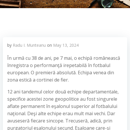
by
Radu I. Munteanu
on
May 13, 2024
În urmă cu 38 de ani, pe 7 mai, o echipă românească
înregistra o performanţă irepetabilă în fotbalul
european. O premieră absolută. Echipa venea din
zona estică a cortinei de fier.
12 ani tandemul celor două echipe departamentale,
specifice acestei zone geopolitice au fost singurele
aflate permanent în eşalonul superior al fotbalului
naţional. Deşi alte echipe erau mult mai vechi. Dar
avuseseră fiecare sincope. Trecuseră, adică, prin
purgatoriul eşalonului secund. Eşaloane care-şi