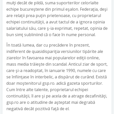
mulţi decât de pildă, suma suporterilor celorlalte
echipe bucureştene din primul eşalon. Federaţia, deşi
are relaţii prea puţin prietenoase, cu proprietarul
echipei continuităţii, a avut tactul de a ignora opinia
salariatului său, care ş-ia exprimat, repetat, opinia de
bun simţ subliniind că o face în nume personal.
În toată lumea, dar cu precădere în prezent,
indiferent de quasidispariţia versiunilor tipărite ale
ziarelor în favoarea mai popularelor ediţii online,
mass media trăieşte din scandal. Anticul ziar de sport,
care şi-a readoptat, în ianuarie 1990, numele cu care
se înfiinţase în interbelic, a dispărut de curând. Există
doar moştenitorul gsp.ro. adică gazeta sporturilor.
Cum între alte talente, proprietarul echipei
continuităţii, îl are şi pe acela de a atrage dezafinităţi,
gsp.ro are o atitudine de aşteptat mai degrabă
negativă decât pozitivă faţă de el.