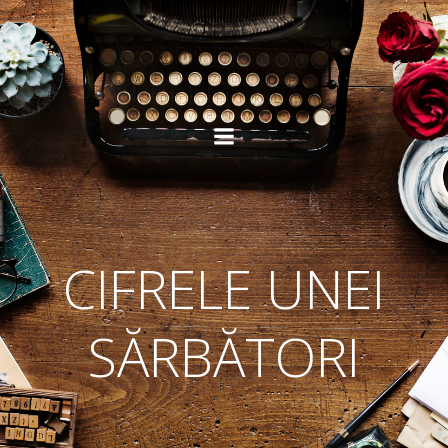
Skip
to
content
CIFRELE UNEI
SĂRBĂTORI