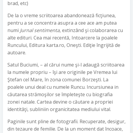
brad, etc)
De la o vreme scriitoarea abandonează ficţiunea,
pentru a se concentra asupra a cee ace am putea
numi
Jurnal sentimenta,
extinzând şi colaborarea cu
alte edituri. Cea mai recentă, Intoarcere la poalele
Runcului, Editura karta.ro, Oneşti. Ediţie îngrijită de
autoare.
Satul Buciumi, – al cărui nume şi-l adaugă scriitoarea
la numele propriu – îşi are originile pe Vremea lui
Ştefan cel Mare, în zona comunei Borzeşti. La
poalele unui deal cu numele Runcu. Incursiunea in
căutarea strămoşilor se împleteşte cu biografia
zonei natale. Cartea devine o căutare a propriei
identităţi, subliniin organicitatea mediului vital.
Paginile sunt pline de fotografii. Recuperate, desigur,
din tezaure de femilie. De la un moment dat încoace,