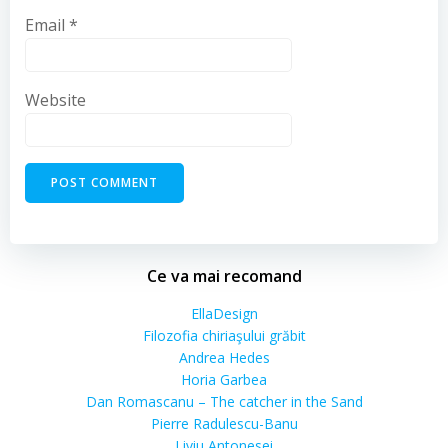
Email
*
Website
Ce va mai recomand
EllaDesign
Filozofia chiriaşului grăbit
Andrea Hedes
Horia Garbea
Dan Romascanu – The catcher in the Sand
Pierre Radulescu-Banu
Liviu Antonesei