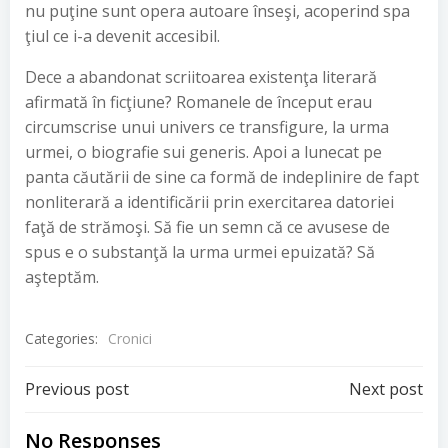
nu puţine sunt opera autoare înseşi, acoperind spa
ţiul ce i-a devenit accesibil.
Dece a abandonat scriitoarea existenţa literară
afirmată în ficţiune? Romanele de început erau
circumscrise unui univers ce transfigure, la urma
urmei, o biografie sui generis. Apoi a lunecat pe
panta căutării de sine ca formă de indeplinire de fapt
nonliterară a identificării prin exercitarea datoriei
faţă de strămoşi. Să fie un semn că ce avusese de
spus e o substanţă la urma urmei epuizată? Să
aşteptăm.
Categories:
Cronici
Post
Post
Previous post
Next post
navigation
navigation
No Responses