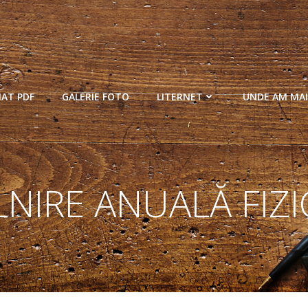
MAT PDF
GALERIE FOTO
LITERNET
UNDE AM MAI
LNIRE ANUALĂ FIZI