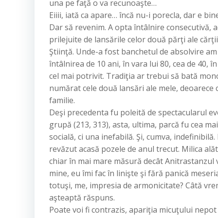
una pe faţă o va recunoaşte…
Eiiii, iată ca apare… încă nu-i porecla, dar e bi
Dar să revenim. A opta întâlnire consecutivă, 
prilejuite de lansările celor două părţi ale cărţ
Ştiinţă. Unde-a fost banchetul de absolvire am 
întâlnirea de 10 ani, în vara lui 80, cea de 40,
cel mai potrivit. Tradiţia ar trebui să bată m
numărat cele două lansări ale mele, deoarece ce
familie.
Deşi precedenta fu poleită de spectacularul eve
grupă (213, 313), asta, ultima, parcă fu cea mai
socială, ci una inefabilă. Şi, cumva, indefinibil
revăzut acasă pozele de anul trecut. Milica alăt
chiar în mai mare măsură decât Anitrastanzul v
mine, eu îmi fac în linişte şi fără panică meser
totuşi, me, impresia de armonicitate? Câtă vrem
aşteaptă răspuns.
Poate voi fi contrazis, apariţia micuţului nepot a