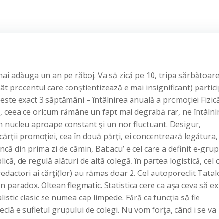
mai adăuga un an pe răboj. Va să zică pe 10, tripa sărbătoar
t procentul care conştientizează e mai insignificant) partici
. Peste exact 3 săptămâni – întâlnirea anuală a promoţiei Fizic
, ceea ce oricum rămâne un fapt mai degrabă rar, ne întâlni
un nucleu aproape constant şi un nor fluctuant. Desigur,
 cărţii promoţiei, cea în două părţi, ei concentrează legătura, 
 încă din prima zi de cămin, Babacu’ e cel care a definit e-grup
lică, de regulă alături de altă colegă, în partea logistică, cel 
actori ai cărţi(lor) au rămas doar 2. Cel autoporeclit Tatal
 paradox. Oltean flegmatic. Statistica cere ca aşa ceva să exi
alistic clasic se numea cap limpede. Fără ca funcţia să fie
eclă e sufletul grupului de colegi. Nu vom forţa, când i se va l