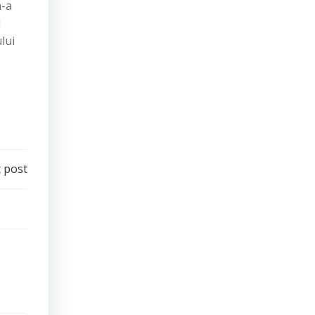
n-a
l
lui
 post