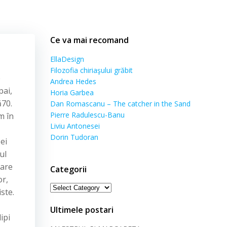
Ce va mai recomand
EllaDesign
Filozofia chiriaşului grăbit
e
Andrea Hedes
pai,
Horia Garbea
ă70.
Dan Romascanu – The catcher in the Sand
Pierre Radulescu-Banu
m în
Liviu Antonesei
Dorin Tudoran
ei
ul
care
Categorii
or,
Categorii
ste.
Ultimele postari
ipi