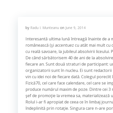
by
Radu I. Munteanu
on
June 9, 2014
Interesantă ultima lună întreagă înainte de a 
românească (şi accentuez cu atât mai mult cu câ
cu reală savoare, la jubileul absolvirii liceului
De când sărbătorisem 40 de ani de la absolvire
fiecare an. Sunt două straturi de participant: 
organizatorii sunt în nucleu. Ei sunt redactorii
vin cu idei noi de fiecare dată. Colegul poreclit
Fizică70, cel care face calendare, cel care se imp
produce numărul maxim de poze. Dintre cei 3 red
şef de promoţie la vremea sa, materializează un
Rolul i-ar fi apropiat de ceea ce în limbaj journ
îndeplinită prin rotaţie. Singura care n-are por