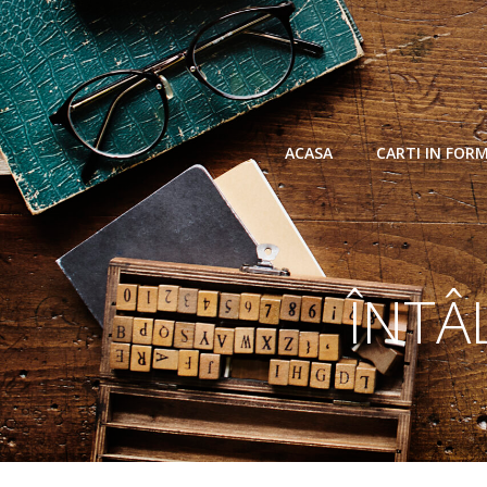
Skip
to
content
ACASA
CARTI IN FOR
ÎNTÂ