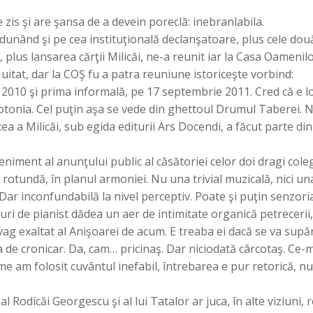
ne zis şi are şansa de a devein poreclă: inebranlabila.
adunând şi pe cea instituţională declanşatoare, plus cele dou
ii, plus lansarea cărţii Milicăi, ne-a reunit iar la Casa Oamenil
uitat, dar la COŞ fu a patra reuniune istoriceşte vorbind:
 în 2010 şi prima informală, pe 17 septembrie 2011. Cred că e l
onotonia. Cel puţin aşa se vede din ghettoul Drumul Taberei.
a a Milicăi, sub egida editurii Ars Docendi, a făcut parte din
niment al anunţului public al căsătoriei celor doi dragi cole
 rotundă, în planul armoniei. Nu una trivial muzicală, nici un
ă. Dar inconfundabilă la nivel perceptiv. Poate şi puţin senzori
uri de pianist dădea un aer de intimitate organică petrecerii,
ag exaltat al Anişoarei de acum. E treaba ei dacă se va supă
ia de cronicar. Da, cam… pricinaş. Dar niciodată cârcotaş. Ce-m
e am folosit cuvântul inefabil, întrebarea e pur retorică, nu
l Rodicăi Georgescu şi al lui Tatalor ar juca, în alte viziuni, r