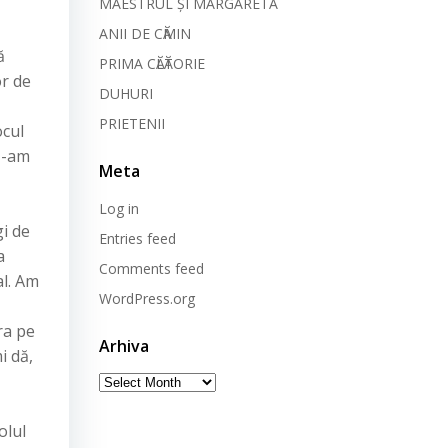
MAESTRUL ȘI MARGARETA
ANII DE CӐMIN
ă
PRIMA CӐLӐTORIE
or de
DUHURI
PRIETENII
ocul
 N-am
Meta
Log in
gi de
Entries feed
a
Comments feed
al. Am
WordPress.org
ra pe
Arhiva
i dă,
Arhiva
olul