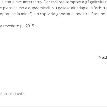
e la staţia circumterestră. Dar tăcerea complice a gâgâlicelui 
e piansissimo a dupăamiezii. Nu găsesc alt adagio la fericitu
şteptaţi de la mine?) din copilăria generaţiei noastre: Pace nou
la revedere pe 2015.
Post
Next
navigation
elds are marked
*