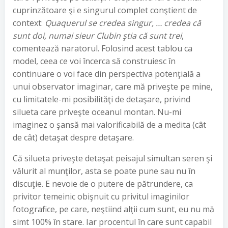
cuprinzătoare şi e singurul complet conştient de
context:
Quaquerul se credea singur, … credea că
sunt doi, numai sieur Clubin ştia că sunt trei
,
comentează naratorul. Folosind acest tablou ca
model, ceea ce voi încerca să construiesc în
continuare o voi face din perspectiva potenţială a
unui observator imaginar, care mă priveşte pe mine,
cu limitatele-mi posibilităţi de detaşare, privind
silueta care priveşte oceanul montan. Nu-mi
imaginez o şansă mai valorificabilă de a medita (cât
de cât) detaşat despre detaşare.
Că silueta priveşte detaşat peisajul simultan seren şi
vălurit al munţilor, asta se poate pune sau nu în
discuţie. E nevoie de o putere de pătrundere, ca
privitor temeinic obişnuit cu privitul imaginilor
fotografice, pe care, neştiind alţii cum sunt, eu nu mă
simt 100% în stare. Iar procentul în care sunt capabil