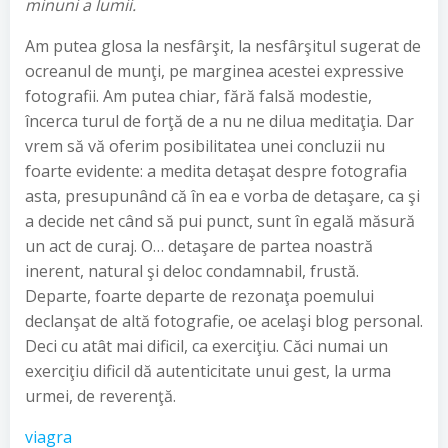
minuni a lumii.
Am putea glosa la nesfârşit, la nesfârşitul sugerat de
ocreanul de munţi, pe marginea acestei expressive
fotografii. Am putea chiar, fără falsă modestie,
încerca turul de forţă de a nu ne dilua meditaţia. Dar
vrem să vă oferim posibilitatea unei concluzii nu
foarte evidente: a medita detaşat despre fotografia
asta, presupunând că în ea e vorba de detaşare, ca şi
a decide net când să pui punct, sunt în egală măsură
un act de curaj. O… detaşare de partea noastră
inerent, natural şi deloc condamnabil, frustă.
Departe, foarte departe de rezonaţa poemului
declanşat de altă fotografie, oe acelaşi blog personal.
Deci cu atât mai dificil, ca exerciţiu. Căci numai un
exerciţiu dificil dă autenticitate unui gest, la urma
urmei, de reverenţă.
viagra