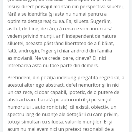
însuşi direct peisajul montan din perspectiva siluetei,
fără a se identifica (şi asta nu numai pentru a
optimiza detaşarea) cu ea. Ea, silueta. Sugerăm,
astfel, de bine, de rău, că ceea ce vom încerca să
vedem privind munţii, ar fi independent de natura
siluetei, aceasta păstrând libertatea de a fi băiat,
fată, androgin, înger şi chiar android din familia
asimoviană. Ne va crede, oare, cineva? Ei, nici
întrebarea asta nu face parte din demers.
Pretindem, din poziţia îndelung pregătită regizoral, a
acestui alter ego abstract, defel nemuritor şi în nici
un caz rece, ci doar capabil, ipotetic, de o putere de
abstractizare bazată pe autocontril şi pe simţul
humorului… autoironic (sic), că există, obiectiv, un
spectru larg de nuanţe ale detaşării cu care privim,
totuşi simultan cu silueta, valurile munţilor. Ei şi
acum nu mai avem nici un pretext rezonabil de a