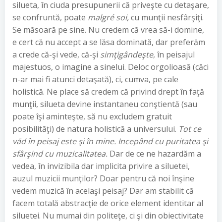
silueta, în ciuda presupunerii că priveşte cu detaşare,
se confruntă, poate
malgré soi,
cu munţii nesfârşiţi.
Se măsoară pe sine. Nu credem că vrea să-i domine,
e cert că nu accept a se lăsa dominată, dar preferăm
a crede că-şi vede, că-şi
simţigândeşte
, în peisajul
majestuos, o imagine a sinelui. Deloc orgolioasă (căci
n-ar mai fi atunci detaşată), ci, cumva, pe cale
holistică. Ne place să credem că privind drept în faţă
munţii, silueta devine instantaneu conştientă (sau
poate îşi aminteşte, să nu excludem gratuit
posibilităţi) de natura holistică a universului.
Tot ce
văd în peisaj este şi în mine. Incepând cu puritatea şi
sfârşind cu muzicalitatea.
Dar de ce ne hazardăm a
vedea, în invizibila dar implicita privire a siluetei,
auzul muzicii munţilor? Doar pentru că noi înşine
vedem muzică în acelaşi peisaj? Dar am stabilit că
facem totală abstracţie de orice element identitar al
siluetei. Nu mumai din politeţe, ci şi din obiectivitate