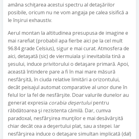
amâna schiţarea acestui spectru al detaşărilor
posibile, oricum nu ne vom angaja pe calea sisifică a
le înşirui exhaustiv.
Aerul montan la altitudinea presupusa de imagine e
mai rarefiat (probabil apa fierbe aici pe la cel mult
96.84 grade Celsius), sigur e mai curat. Atmosfera de
aici, detaşată (sic) de viermuiala şi inevitabila tină a
şesului, induce privitorului o detaşare primară. Apoi,
această întindere pare a fi în mai mare măsură
nesfârşită, în ciuda relative limitări a orizontului,
decât peisajul automat comparative al unor dune în
felul lor la fel de nesfârşite. Doar valurile dunelor au
generat expresia
corabia deşertului
pentru
răbdătoarea şi rezistenta cămilă. Dar, cumva
paradoxal, nesfârşirea munţilor e mai desăvârşită
chiar decât cea a deşertului plat, sau a stepei. Iar
nesfârşirea induce o detaşare simultan implicată (da!)