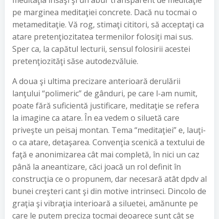
meditaţia însăşi şi un abur transparent de meditaţie
pe marginea meditaţiei concrete. Dacă nu tocmai o
metameditaţie. Vă rog, stimaţi cititori, să acceptaţi ca
atare pretenţiozitatea termenilor folosiţi mai sus.
Sper ca, la capătul lecturii, sensul folosirii acestei
pretenţiozităţi săse autodezvăluie.
A doua şi ultima precizare anterioară derulării
lanţului “polimeric” de gânduri, pe care l-am numit,
poate fără suficientă justificare, meditaţie se refera
la imagine ca atare. În ea vedem o siluetă care
priveşte un peisaj montan. Tema “meditaţiei” e, lauţi-
o ca atare, detaşarea. Convenţia scenică a textului de
faţă e anonimizarea cât mai completă, în nici un caz
până la aneantizare, căci joacă un rol definit în
construcţia ce o propunem, dar necesară atât dpdv al
bunei creşteri cant şi din motive intrinseci. Dincolo de
graţia şi vibraţia interioară a siluetei, amănunte pe
care le putem preciza tocmai deoarece sunt cât se