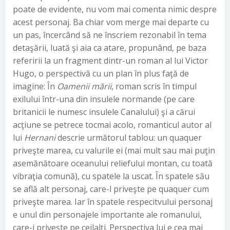
poate de evidente, nu vom mai comenta nimic despre
acest personaj. Ba chiar vom merge mai departe cu
un pas, încercând să ne înscriem rezonabil în tema
detaşării, luată şi aia ca atare, propunând, pe baza
referirii la un fragment dintr-un roman al lui Victor
Hugo, o perspectivă cu un plan în plus faţă de
imagine: În
Oamenii mării
, roman scris în timpul
exilului într-una din insulele normande (pe care
britanicii le numesc insulele Canalului) şi a cărui
acţiune se petrece tocmai acolo, romanticul autor al
lui
Hernani
descrie următorul tablou: un quaquer
priveşte marea, cu valurile ei (mai mult sau mai puţin
asemănătoare oceanului reliefului montan, cu toată
vibraţia comună), cu spatele la uscat. În spatele său
se află alt personaj, care-l priveşte pe quaquer cum
priveşte marea. Iar în spatele respecitvului personaj
e unul din personajele importante ale romanului,
care-i priveşte pe ceilalţi. Perspectiva lui e cea mai