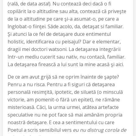
(rală, de data asta!). Nu contează deci dacă o fi
copilărit la o altitudine sau alta, contează că priveşte
de la o altitudine pe care şi-a asumat-o, pe care a
înglobat-o fiinţei. Săde acolo, da, detaşat si familiar.
Şi atunci la ce fel de detaşare duce entimentul
holistic, identificarea cu peisajul? Dar e elementar,
dragii mei doctori watsoni. La detaşarea integrării
într-un mediu cucerit sau nativ, nu contază, familiar.
La detaşarea firească a lui sunt la mine acasă şi aici.
De ce am avut grijă să ne oprim înainte de şapte?
Penru a nu risca. Pentru a fi siguri că detaşarea
personală resimţită, ipotetic, de siluetă (o minsculă
victorie, am pomenit-o fără un epitet), ne rămâne
misterioasă. Căci, la urma urmei, atâtea artefacte
speculative nu ne pot face să mai amânăm propria
noastră detaşare. E cea a sentimentului cu care
Poetul a scris sensibilul vers
eu nu distrug corola de