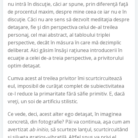
nu intră în discuţie, căci ar spune, prin diferenţă faţă
de procentul maxim, despre mine ceea ce iar nu e în
discuţie. Căci nu are sens să dezvolt meditaţia despre
detaşare, fie şi din perspectiva celui de-al treilea
personaj, cel mai abstract, al tabloului triplei
perspective, decât în măsura în care mă dezimplic
deliberat. Aici găsim însăşi raţiunea introducerii în
ecuaţie a celei de-a treia perspective, a privitorului
optim detaşat.
Cumva acest al treilea privitor îmi scurtcircuitează
eul, imposibil de curăţat complet de subiectivitatea
ce-l reduce la primaritate fără săfie primitiv. E, dacă
vreţi, un soi de artificiu stilistic.
Ce vede, deci, acest alter ego detaşat, în imaginea
concretă, din fotografie? Păi va continua, aşa cum am
avertizat
ab initio,
să scurteze lanţul, scurtcircuitând
şi silueta graţios-vibratilă. Altfel spus va privi el