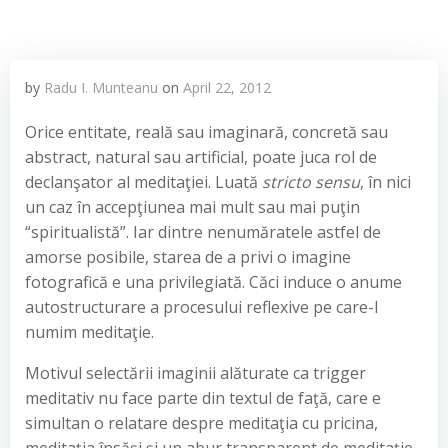
by
Radu I. Munteanu
on
April 22, 2012
Orice entitate, reală sau imaginară, concretă sau
abstract, natural sau artificial, poate juca rol de
declanşator al meditaţiei. Luată
stricto sensu
, în nici
un caz în accepţiunea mai mult sau mai puţin
“spiritualistă”. Iar dintre nenumăratele astfel de
amorse posibile, starea de a privi o imagine
fotografică e una privilegiată. Căci induce o anume
autostructurare a procesului reflexive pe care-l
numim meditaţie.
Motivul selectării imaginii alăturate ca trigger
meditativ nu face parte din textul de faţă, care e
simultan o relatare despre meditaţia cu pricina,