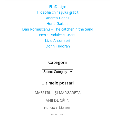
EllaDesign
Filozofia chiriaşului grăbit
Andrea Hedes
Horia Garbea
Dan Romascanu – The catcher in the Sand
Pierre Radulescu-Banu
Liviu Antonesei
Dorin Tudoran
Categorii
Categorii
Ultimele postari
MAESTRUL ȘI MARGARETA
ANII DE CӐMIN
PRIMA CӐLӐTORIE