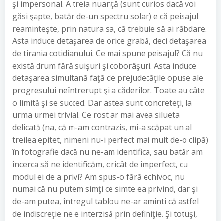
şi impersonal. A treia nuanţă (sunt curios dacă voi
găsi şapte, batăr de-un spectru solar) e că peisajul
reaminteşte, prin natura sa, că trebuie să ai răbdare.
Asta induce detaşarea de orice grabă, deci detaşarea
de tirania cotidianului. Ce mai spune peisajul? Că nu
există drum fără suişuri şi coborâşuri. Asta induce
detaşarea simultană faţă de prejudecăţile opuse ale
progresului neîntrerupt şi a căderilor. Toate au câte
o limită şi se succed. Dar astea sunt concreteţi, la
urma urmei trivial. Ce rost ar mai avea silueta
delicată (na, că m-am contrazis, mi-a scăpat un al
treilea epitet, nimeni nu-i perfect mai mult de-o clipă)
în fotografie dacă nu ne-am identifica, sau batăr am
încerca să ne identificăm, oricât de imperfect, cu
modul ei de a privi? Am spus-o fără echivoc, nu
numai că nu putem simţi ce simte ea privind, dar şi
de-am putea, întregul tablou ne-ar aminti că astfel
de indiscreţie ne e interzisă prin definiţie. Şi totuşi,