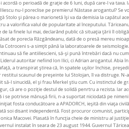
ă-i acordă o perioadă de graţie de 6 luni, după care-l va taxa. I
. Iliescu nu-l poreclise pe premierul Năstase arogantul? Se v
gă Stolo şi părea o marionetă îşi va da demisia la capătul ace
tru a valorifica valul de popularitate al începutului. Tăricean
de la finele lui mai, declarând public că situaţia ţării îl oblig
păsat de porecla Răzgândeanu, dată de o presă mereu mioap
la Cotroceni s-a simţit până la laboratoarele de seismologie.
ontinuau să fie antiiliescieni, să-şi pună întrebări dacă nu cu
Liderul autoritar nefiind Ion Ilici, ci Adrian arogantul. Abia în
faţă, a transpirat ştirea că, în spatele uşilor închise, preşed
estitui scaunul de preşeinte lui Stolojan, îl va distruge. N-a
şit să-l sinucidă, el şi frau Merkel ştiu cum. Cu instinctul de 
ur, că are o poziţie destul de solidă penrtru a rezista. Iar a
i se potrivse mănuşă firii, n-a suportat niciodată pe nimeni
 iniţiat fosta conducătoare a APADORCH, ieşită din viaţa civilă
ată soi disant independentă. Fost procuror comunist, partic
onica Macovei. Plasată în funcţia cheie de ministru al justiţiei
vernul instalat în seara de 23 august 1944. Guvernul Tărice