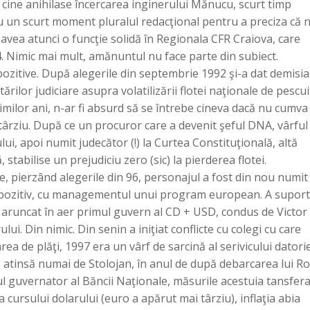
i cine anihilase încercarea inginerului Mănucu, scurt timp
ru un scurt moment pluralul redacţional pentru a preciza că
avea atunci o funcţie solidă în Regionala CFR Craiova, care
4. Nimic mai mult, amănuntul nu face parte din subiect.
 pozitive. După alegerile din septembrie 1992 şi-a dat demisia
rilor judiciare asupra volatilizării flotei naţionale de pescui
imilor ani, n-ar fi absurd să se întrebe cineva dacă nu cumva 
 târziu. După ce un procuror care a devenit şeful DNA, vârful
ui, apoi numit judecător (!) la Curtea Constituţională, altă
stabilise un prejudiciu zero (sic) la pierderea flotei.
ne, pierzând alegerile din 96, personajul a fost din nou numit
ut pozitiv, cu managementul unui program european. A suport
a aruncat în aer primul guvern al CD + USD, condus de Victor
lui. Din nimic. Din senin a iniţiat conflicte cu colegi cu care
ea de plăţi, 1997 era un vârf de sarcină al serivicului datorie
te atinsă numai de Stolojan, în anul de după debarcarea lui R
l guvernator al Băncii Naţionale, măsurile acestuia tansfer
a cursului dolarului (euro a apărut mai târziu), inflaţia abia