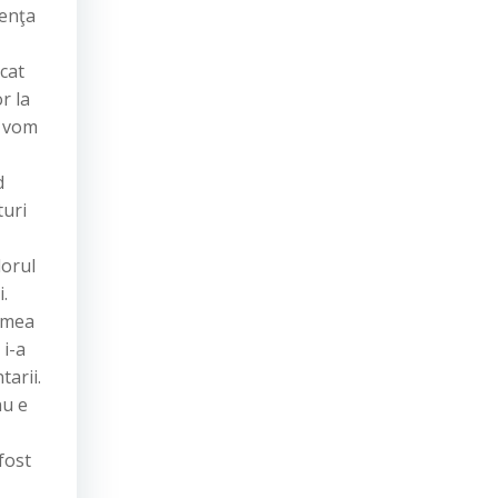
nenţa
,
icat
r la
i vom
d
turi
dorul
.
numea
 i-a
arii.
nu e
fost