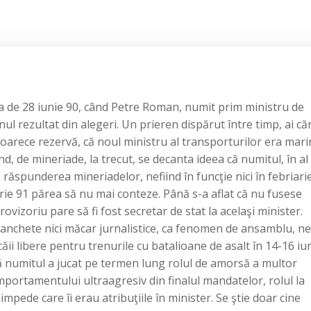
a de 28 iunie 90, când Petre Roman, numit prim ministru de
ul rezultat din alegeri. Un prieren dispărut între timp, ai că
u oarece rezervă, că noul ministru al transporturilor era mari
nd, de mineriade, la trecut, se decanta ideea că numitul, în al
ăspunderea mineriadelor, nefiind în funcţie nici în febriarie
rie 91 părea să nu mai conteze. Până s-a aflat că nu fusese
vizoriu pare să fi fost secretar de stat la acelaşi minister.
i anchete nici măcar jurnalistice, ca fenomen de ansamblu, 
ii libere pentru trenurile cu batalioane de asalt în 14-16 iu
 numitul a jucat pe termen lung rolul de amorsă a multor
comportamentului ultraagresiv din finalul mandatelor, rolul la
pede care îi erau atribuţiile în minister. Se ştie doar cine