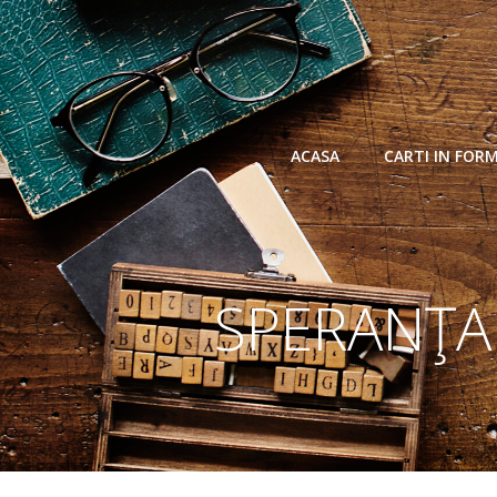
Skip
to
content
ACASA
CARTI IN FOR
SPERANŢA 