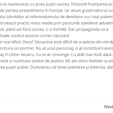
ca să manevreze, cu prea puţin succes, folosind finanţarea pr
r de partea preşedintelui în funcţie. Iar acum guvernatorul cu
tului zdrobitor al referendumului de demitere nu-i mai putem
trolează practic mass media prin posturile obedient-adulati
uit, până azi fără succes, s-o închidă. Dar propaganda sa a
ectuale nucleul acestui corner opozant.
ai dificil. Dece? Deoarece este dificil de a selecta din mii d
ntura un portret. Nu al unui personaj, ci al constituirii evol
ş fi cititor neutru, nu m-ar convinge. Cu atât mai mult dacă a
iste a numitului sistem de putere. Mi-am atins limitele ca an
 prea puţin public. Dumnezeu să binecuvânteze şi America, da
Post
Next