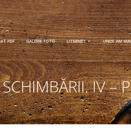
MAT PDF
GALERIE FOTO
LITERNET
UNDE AM MAI
SCHIMBĂRII. IV –