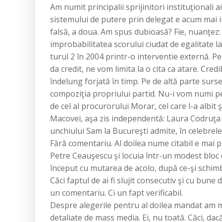
Am numit principalii sprijinitori instituţional
sistemului de putere prin delegat e acum mai i
falsă, a doua. Am spus dubioasă? Fie, nuanţez: d
improbabilitatea scorului ciudat de egalitate l
turul 2 în 2004 printr-o interventie externă. P
da credit, ne vom limita la o cita ca atare. Cred
îndelung forjată în timp. Pe de altă parte surse
compoziţia propriului partid. Nu-i vom numi pe
de cel al procurorului Morar, cel care l-a albit
Macovei, aşa zis independentă: Laura Codruţa 
unchiului Sam la Bucureşti admite, în celebrele 
Fără comentariu. Al doilea nume citabil e mai p
Petre Ceauşescu şi locuia într-un modest bloc 
început cu mutarea de acolo, după ce-şi schimb
Căci faptul de ai fi slujit consecutiv şi cu bune
un comentariu. Ci un fapt verificabil.
Despre alegerile pentru al doilea mandat am ma
detaliate de mass media. Ei, nu toată. Căci, d