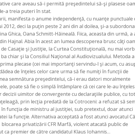
lative care aveau să-i permită preşedintelui să-şi plasese oa
e-a treia puteri în stat.
aturii, manifesta o anume independenţă, cu nuanţe punctuale 
ui 2012, deci la puţin peste 2 ani din al doilea, şi-a subordona
ina Ghica, Oana Schmitt-Hăineală. Fiica, aceasta din urmă, a a
in Hajnal. Abia în acest an lumea descoperea brusc câţi oa
 de Casaţie şi Justiţie, la Curtea Constituţională, nu mai vor
a chiar şi la Consiliul Naţional al Audiovizualului. Metoda a
 prima plecase (cei mai importanţi servindu-l şi acum, cu asu
 dădea de înţeles celor care urma să fie numiţi în funcţii de
unea semnătura preşedintelui, că-i erau datori moralmente
ele, poate să fie o simplă întâmplare că cei care le-au înţele
or decizii uimitor de convergente cu declaraţiile publice, cu to
 înţeleagă, prin lecţia predată de la Cotroceni: a refuzat să s
n funcţia de ministru al justiţiei, sub pretextul, doar atunci
tei la funcţie. Alternativa acceptată a fost atunci avocatul Că
 blocarea privatizării CFR Marfă, violent atacată public de
ut ca premier de către candidatul Klaus Iohannis…