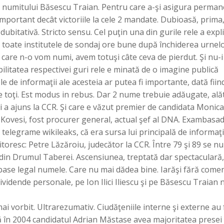
i ai numitului Băsescu Traian. Pentru care a-şi asigura perma
mportant decât victoriile la cele 2 mandate. Dubioasă, prima
ubitativă. Stricto sensu. Cel puţin una din gurile rele a expl
a toate institutele de sondaj ore bune după închiderea urnelo
e care n-o vom numi, avem totuşi câte ceva de pierdut. Şi nu-
ibilitatea respectivei guri rele e minată de o imagine publică
le de informaţii ale acesteia ar putea fi importante, dată fiin
 toţi. Est modus in rebus. Dar 2 nume trebuie adăugate, ală
 şi a ajuns la CCR. Şi care e văzut premier de candidata Monica
Kovesi, fost procurer general, actual şef al DNA. Exambasa
telegrame wikileaks, că era sursa lui principală de informaţii
itoresc: Petre Lăzăroiu, judecător la CCR. Între 79 şi 89 se 
din Drumul Taberei. Ascensiunea, treptată dar spectaculară,
ase legal numele. Care nu mai dădea bine. Iarăşi fără coment
 dividende personale, pe Ion Ilici Iliescu şi pe Băsescu Traian 
i vorbit. Ultrarezumativ. Ciudăţeniile interne şi externe au 
acă în 2004 candidatul Adrian Măstase avea majoritatea presei