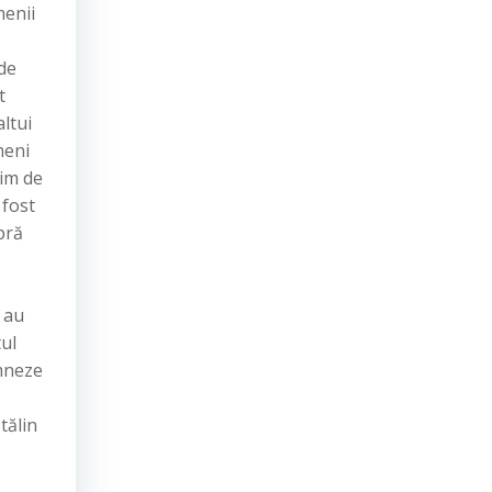
menii
de
t
ltui
meni
bim de
 fost
pră
s au
tul
emneze
tălin