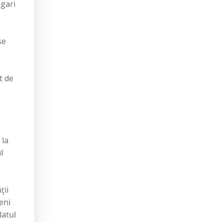
lgari
se
t de
 la
l
ţii
eni
latul