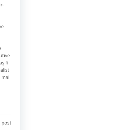
in
ve.
e
utive
ş fi
alist
r mai
 post