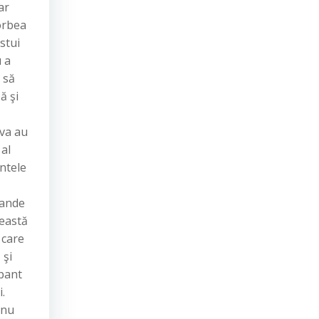
ar
orbea
stui
u a
ă să
ă şi
mva au
 al
intele
grande
ceastă
 care
 şi
ipant
.
anu