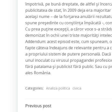
împotrivă, pe bună dreptate, de altfel şi încer
publicitatea de stat, în 2009 deja era majorita
acelaşi nume – de la forţarea anulării rezulta
spune preşedinte cu conştiinţa împăcată -, con
Cu prea puţine excepţii, a căror voce s-a străd
demonizat în ochii unei triste majorităţi intel
Addendum: acest episod este, cum spuneam, cel m
fapte câteva îndeajuns de relevante pentru a co
a propriului sistem de putere personală. Dacă a
unul inoculat cu virusul propagandei profesion
fără patalama şi publicist fără public. Sau cu
ales România.
Categories:
Analiza politica
civica
Post
Previous post