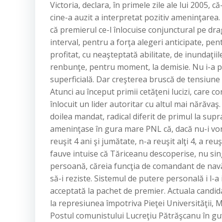
Victoria, declara, în primele zile ale lui 2005, c
cine-a auzit a interpretat pozitiv ameninţarea
că premierul ce-l înlocuise conjunctural pe dra
interval, pentru a forţa alegeri anticipate, pen
profitat, cu neaşteptată abilitate, de inundaţiile 
renbunţe, pentru moment, la demisie. Nu i-a 
superficială. Dar creşterea bruscă de tensiune 
Atunci au început primii cetăţeni lucizi, care c
înlocuit un lider autoritar cu altul mai nărăvaş. 
doilea mandat, radical diferit de primul la supra
ameninţase în gura mare PNL că, dacă nu-i vor r
reuşit 4 ani şi jumătate, n-a reuşit alţi 4, a reu
fauve intuise că Tăriceanu descoperise, nu sing
persoană, căreia funcţia de comandant de navă 
să-i reziste. Sistemul de putere personală i l-a
acceptată la pachet de premier. Actuala candid
la represiunea împotriva Pieţei Universităţii, M
Postul comunistului Lucreţiu Pătrăşcanu în gu