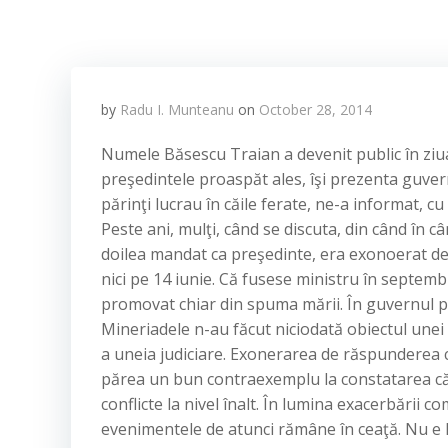
by
Radu I. Munteanu
on
October 28, 2014
Numele Băsescu Traian a devenit public în ziu
preşedintele proaspăt ales, îşi prezenta guvern
părinţi lucrau în căile ferate, ne-a informat, c
Peste ani, mulţi, când se discuta, din când în câ
doilea mandat ca preşedinte, era exonoerat de r
nici pe 14 iunie. Că fusese ministru în septemb
promovat chiar din spuma mării. În guvernul pro
Mineriadele n-au făcut niciodată obiectul une
a uneia judiciare. Exonerarea de răspunderea că
părea un bun contraexemplu la constatarea că
conflicte la nivel înalt. În lumina exacerbării 
evenimentele de atunci rămâne în ceaţă. Nu e lim