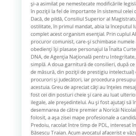
şi-a asimilat pe nemestecate modificările legis
în poziţii la fel de importante în sistemul celei d
Dacă, de pildă, Consiliul Superior al Magistr
ostilitate, în primul mandat, abia la începutul l
complet acest organism esenţial. Prin cuplul Al
procuror comunist, care-şi schimbase numele d
obedienţi îşi plasase personajul la Înalta Curte
DNA, de Agenţia Naţională pentru Integritate, b
simplă. A doua garnitură de consilieri, după ce
de măsură, din poziţii de prestigiu intelectual)
procurori şi judecători, iar procedura presup
acestuia. Greu de apreciat câţi au înţeles mesaj
fost cei din posturi cheie şi care au luat ulteri
ilegale, ale preşedintelui. Au şi fost ajutaţi să
desemnarea de către premier a Noricăi Nicolai î
folosit, a aşa zisei mape profesionale a candida
Predoiu, racolat între timp de PDL, interesat în
Băsescu Traian. Acum avocatul afacerist e văz