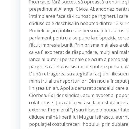
încercase, fără succes, să oprească trenurile ş
preşedinte al Alianţei Civice. Abandonez pent
întâmplarea face să-l cunosc pe inginerul care 
dăduse cale deschisă în noaptea dintre 13 şi 1
Primele ieşiri publice ale personajului au fost
parlament pentru a se pune la dispoziţia cercetă
făcut impresie bună. Prin prisma mai ales a ult
că va fi exonerat de răspundere, mulţi ani mai
lance al puterii personale de acum a personajul
pârghie a aceluiaşi sistem de putere personală, 
După retragerea strategică a facţiunii iliescie
ministru al transporturilor. Din nou a încep
liniştea un an. Apoi a demarat scandalul care 
Ciorbea. Ex lider sindical, acum avocet al poporu
colaborase. Ţara abia evitase la mustaţă încetar
externe. Premierul îşi sacrificase o popuarita
dăduse mână liberă lui Mugur Isărescu, eternu
populaţiei costul trecerii hopului, prin dublare