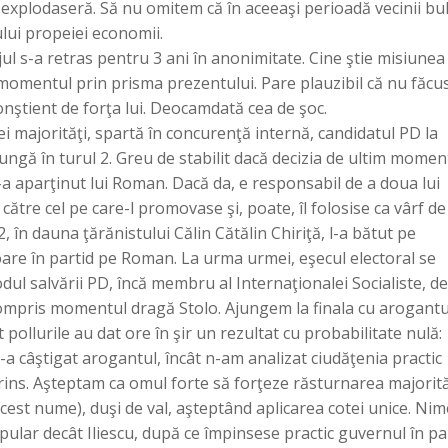
 explodaseră. Să nu omitem că în aceeaşi perioadă vecinii bu
lui propeiei economii.
 s-a retras pentru 3 ani în anonimitate. Cine ştie misiunea
 momentul prin prisma prezentului. Pare plauzibil că nu făcu
conştient de forţa lui. Deocamdată cea de şoc.
 majorităţi, spartă în concurenţă internă, candidatul PD la
ungă în turul 2. Greu de stabilit dacă decizia de ultim momen
i-a aparţinut lui Roman. Dacă da, e responsabil de a doua lui
către cel pe care-l promovase şi, poate, îl folosise ca vârf de
2, în dauna ţărănistului Călin Cătălin Chiriţă, l-a bătut pe
boare în partid pe Roman. La urma urmei, eşecul electoral se
dul salvării PD, încă membru al Internaţionalei Socialiste, de
 compris momentul dragă Stolo. Ajungem la finala cu arogantu
pollurile au dat ore în şir un rezultat cu probabilitate nulă:
-a câştigat arogantul, încât n-am analizat ciudăţenia practic
 prins. Aşteptam ca omul forte să forţeze răsturnarea majorită
acest nume), duşi de val, aşteptând aplicarea cotei unice. Nim
ular decât Iliescu, după ce împinsese practic guvernul în pa