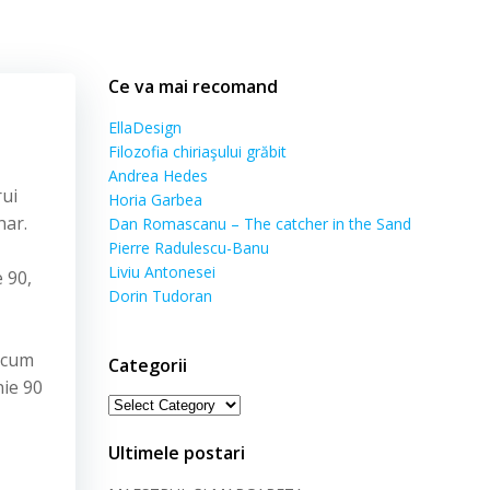
Ce va mai recomand
EllaDesign
Filozofia chiriaşului grăbit
Andrea Hedes
rui
Horia Garbea
nar.
Dan Romascanu – The catcher in the Sand
Pierre Radulescu-Banu
Liviu Antonesei
 90,
Dorin Tudoran
necum
Categorii
nie 90
Categorii
Ultimele postari