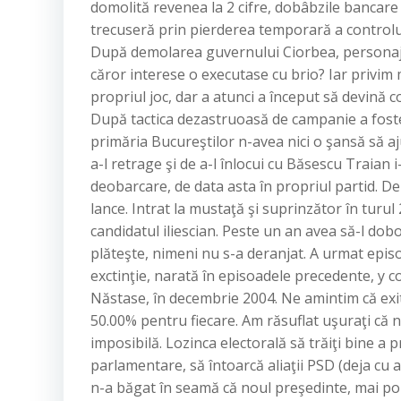
domolită revenea la 2 cifre, dobâbzile bancare
trecuseră prin pierderea temporară a controlu
După demolarea guvernului Ciorbea, personajul
căror interese o executase cu brio? Iar privim
propriul joc, dar a atunci a început să devină 
După tactica dezastruoasă de campanie a fostei
primăria Bucureştilor n-avea nici o şansă să aj
a-l retrage şi de a-l înlocui cu Băsescu Traian 
deobarcare, de data asta în propriul partid. De 
lance. Intrat la mustaţă şi suprinzător în turul 
candidatul iliescian. Peste un an avea să-l do
plăteşte, nimeni nu s-a deranjat. A urmat episo
exctinţie, narată în episoadele precedente, y
Năstase, în decembrie 2004. Ne amintim că exit 
50.00% pentru fiecare. Am răsuflat uşuraţi că n
imposibilă. Lozinca electorală să trăiţi bine a
parlamentare, să întoarcă aliaţii PSD (deja cu 
n-a băgat în seamă că noul preşedinte, mai pop