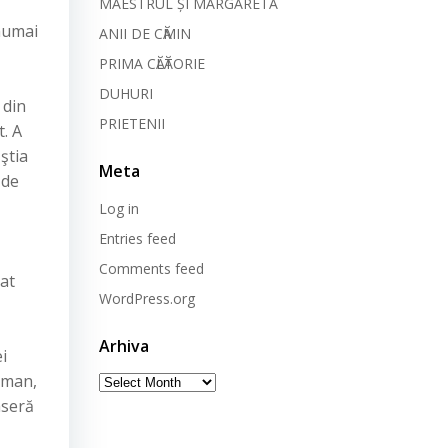
MAESTRUL ȘI MARGARETA
 numai
ANII DE CӐMIN
PRIMA CӐLӐTORIE
DUHURI
 din
PRIETENII
t. A
ştia
Meta
 de
Log in
Entries feed
Comments feed
at
WordPress.org
Arhiva
i
Arhiva
oman,
aseră