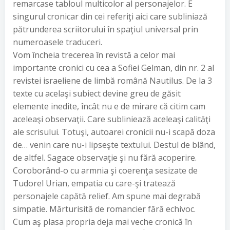
remarcase tabloul multicolor al personajelor. E
singurul cronicar din cei referiţi aici care subliniază
pătrunderea scriitorului în spaţiul universal prin
numeroasele traduceri.
Vom încheia trecerea în revistă a celor mai
importante cronici cu cea a Sofiei Gelman, din nr. 2 al
revistei israeliene de limbă română Nautilus. De la 3
texte cu acelaşi subiect devine greu de găsit
elemente inedite, încât nu e de mirare că citim cam
aceleaşi observaţii. Care subliniează aceleaşi calităţi
ale scrisului. Totuşi, autoarei cronicii nu-i scapă doza
de… venin care nu-i lipseşte textului. Destul de blând,
de altfel. Sagace observaţie şi nu fără acoperire.
Coroborând-o cu armnia şi coerenţa sesizate de
Tudorel Urian, empatia cu care-şi tratează
personajele capătă relief. Am spune mai degrabă
simpatie. Mărturisită de romancier fără echivoc.
Cum aş plasa propria deja mai veche cronică în