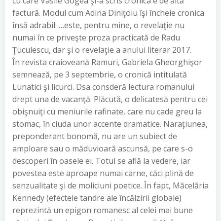
cu care Vasile Gogea şi-a scris cronica e de altă
factură. Modul cum Adina Diniţoiu îşi încheie cronica
însă adrabil: …este, pentru mine, o revelaţie nu
numai în ce priveşte proza practicată de Radu
Ţuculescu, dar şi o revelaţie a anului literar 2017.
În revista craioveană Ramuri, Gabriela Gheorghişor
semnează, pe 3 septembrie, o cronică intitulată
Lunatici şi licurci. Dsa consderă lectura romanului
drept una de vacanţă: Plăcută, o delicatesă pentru cei
obişnuiţi cu meniurile rafinate, care nu cade greu la
stomac, în ciuda unor accente dramatice. Naraţiunea,
preponderant bonomă, nu are un subiect de
amploare sau o măduvioară ascunsă, pe care s-o
descoperi în oasele ei. Totul se află la vedere, iar
povestea este aproape numai carne, căci plină de
senzualitate şi de moliciuni poetice. În fapt, Măcelăria
Kennedy (efectele tandre ale încălzirii globale)
reprezintă un epigon romanesc al celei mai bune