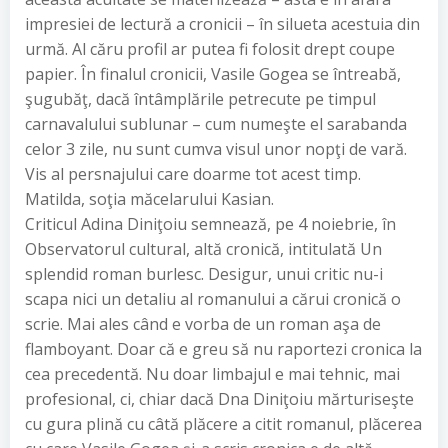
impresiei de lectură a cronicii – în silueta acestuia din
urmă. Al căru profil ar putea fi folosit drept coupe
papier. În finalul cronicii, Vasile Gogea se întreabă,
şugubăţ, dacă întâmplările petrecute pe timpul
carnavalului sublunar – cum numeşte el sarabanda
celor 3 zile, nu sunt cumva visul unor nopţi de vară.
Vis al persnajului care doarme tot acest timp.
Matilda, soţia măcelarului Kasian.
Criticul Adina Diniţoiu semnează, pe 4 noiebrie, în
Observatorul cultural, altă cronică, intitulată Un
splendid roman burlesc. Desigur, unui critic nu-i
scapa nici un detaliu al romanului a cărui cronică o
scrie. Mai ales când e vorba de un roman aşa de
flamboyant. Doar că e greu să nu raportezi cronica la
cea precedentă. Nu doar limbajul e mai tehnic, mai
profesional, ci, chiar dacă Dna Diniţoiu mărturiseşte
cu gura plină cu câtă plăcere a citit romanul, plăcerea