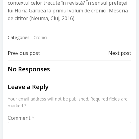
contextul celor trecute în revistă? În sensul prefeţei
lui Horia Gârbea la primul volum de cronici, Meseria
de cititor (Neuma, Cluj, 2016).
Categories:
Cronici
Post
Post
Previous post
Next post
navigation
navigation
No Responses
Leave a Reply
Your email address will not be published.
Required fields are
marked
*
Comment
*