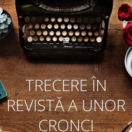
Skip
to
content
TRECERE ÎN
REVISTĂ A UNOR
CRONCI