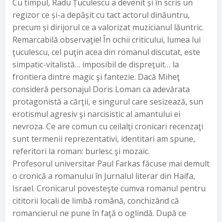
Cu timpul, Radu Țuculescu a devenit și în scris un
regizor ce și-a depășit cu tact actorul dinăuntru,
precum și dirijorul ce a valorizat muzicianul lăuntric.
Remarcabilă observaţie! În ochii criticului, lumea lui
ţuculescu, cel puţin acea din romanul discutat, este
simpatic-vitalistă… imposibil de dispreţuit… la
frontiera dintre magic şi fantezie. Dacă Miheţ
consideră personajul Doris Loman ca adevărata
protagonistă a cărţii, e singurul care sesizează, sun
erotismul agresiv şi narcisistic al amantului ei
nevroza. Ce are comun cu ceilalţi cronicari recenzaţi
sunt termenii reprezentativi, identitari am spune,
referitori la roman: burlesc şi mozaic.
Profesorul universitar Paul Farkas făcuse mai demult
o cronică a romanului în Jurnalul literar din Haifa,
Israel. Cronicarul povesteşte cumva romanul pentru
cititorii locali de limbă română, conchizând că
romancierul ne pune în faţă o oglindă. După ce