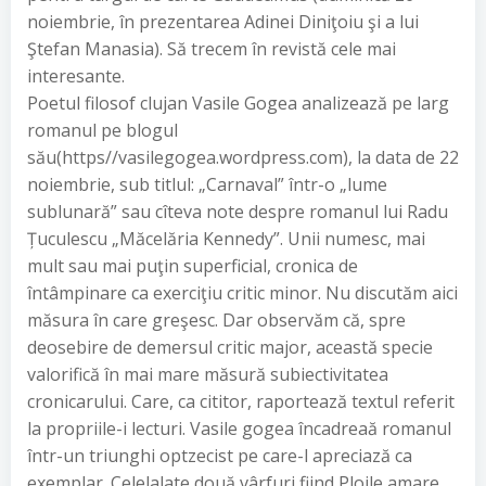
noiembrie, în prezentarea Adinei Diniţoiu şi a lui
Ştefan Manasia). Să trecem în revistă cele mai
interesante.
Poetul filosof clujan Vasile Gogea analizează pe larg
romanul pe blogul
său(https//vasilegogea.wordpress.com), la data de 22
noiembrie, sub titlul: „Carnaval” într-o „lume
sublunară” sau cîteva note despre romanul lui Radu
Țuculescu „Măcelăria Kennedy”. Unii numesc, mai
mult sau mai puţin superficial, cronica de
întâmpinare ca exerciţiu critic minor. Nu discutăm aici
măsura în care greşesc. Dar observăm că, spre
deosebire de demersul critic major, această specie
valorifică în mai mare măsură subiectivitatea
cronicarului. Care, ca cititor, raportează textul referit
la propriile-i lecturi. Vasile gogea încadreaă romanul
într-un triunghi optzecist pe care-l apreciază ca
exemplar. Celelalate două vârfuri fiind Ploile amare,