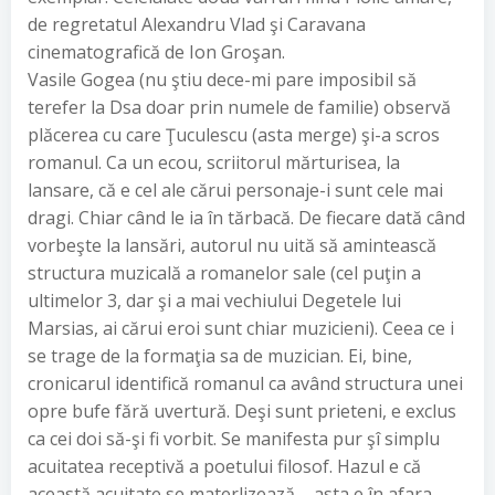
de regretatul Alexandru Vlad şi Caravana
cinematografică de Ion Groşan.
Vasile Gogea (nu ştiu dece-mi pare imposibil să
terefer la Dsa doar prin numele de familie) observă
plăcerea cu care Ţuculescu (asta merge) şi-a scros
romanul. Ca un ecou, scriitorul mărturisea, la
lansare, că e cel ale cărui personaje-i sunt cele mai
dragi. Chiar când le ia în tărbacă. De fiecare dată când
vorbeşte la lansări, autorul nu uită să amintească
structura muzicală a romanelor sale (cel puţin a
ultimelor 3, dar şi a mai vechiului Degetele lui
Marsias, ai cărui eroi sunt chiar muzicieni). Ceea ce i
se trage de la formaţia sa de muzician. Ei, bine,
cronicarul identifică romanul ca având structura unei
opre bufe fără uvertură. Deşi sunt prieteni, e exclus
ca cei doi să-şi fi vorbit. Se manifesta pur şî simplu
acuitatea receptivă a poetului filosof. Hazul e că
această acuitate se materlizează – asta e în afara