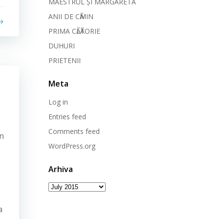
MAESTRUL ȘI MARGARETA
ANII DE CӐMIN
PRIMA CӐLӐTORIE
DUHURI
PRIETENII
Meta
Log in
Entries feed
Comments feed
en
WordPress.org
Arhiva
Arhiva
a