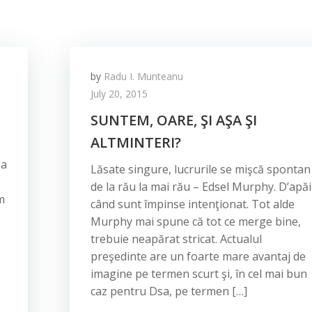
by
Radu I. Munteanu
July 20, 2015
SUNTEM, OARE, ŞI AŞA ŞI
ALTMINTERI?
ea
Lăsate singure, lucrurile se mişcă spontan
de la rău la mai rău – Edsel Murphy. D’apăi
m
când sunt împinse intenţionat. Tot alde
Murphy mai spune că tot ce merge bine,
trebuie neapărat stricat. Actualul
preşedinte are un foarte mare avantaj de
imagine pe termen scurt şi, în cel mai bun
caz pentru Dsa, pe termen […]