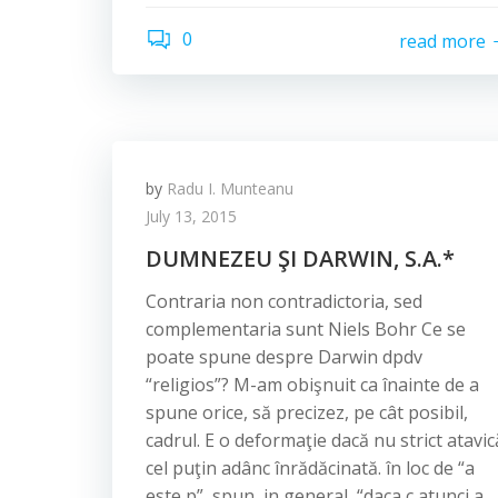
0
read more
by
Radu I. Munteanu
July 13, 2015
DUMNEZEU ŞI DARWIN, S.A.*
Contraria non contradictoria, sed
complementaria sunt Niels Bohr Ce se
poate spune despre Darwin dpdv
“religios”? M-am obişnuit ca înainte de a
spune orice, să precizez, pe cât posibil,
cadrul. E o deformaţie dacă nu strict atavic
cel puţin adânc înrădăcinată. în loc de “a
este p”, spun, in general, “daca c atunci a