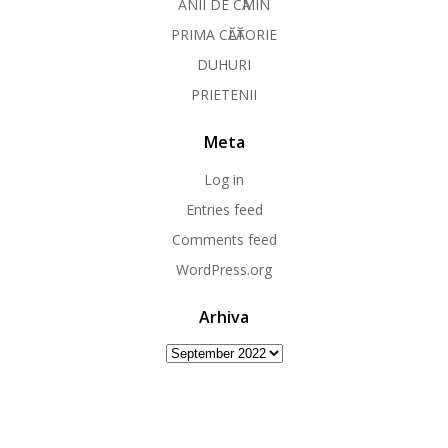
ANII DE CӐMIN
PRIMA CӐLӐTORIE
DUHURI
PRIETENII
Meta
Log in
Entries feed
Comments feed
WordPress.org
Arhiva
Arhiva