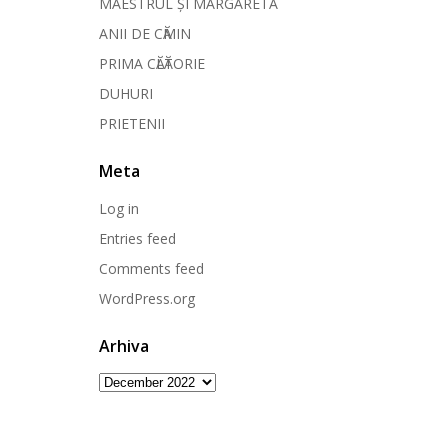
MAESTRUL ȘI MARGARETA
ANII DE CӐMIN
PRIMA CӐLӐTORIE
DUHURI
PRIETENII
Meta
Log in
Entries feed
Comments feed
WordPress.org
Arhiva
Arhiva