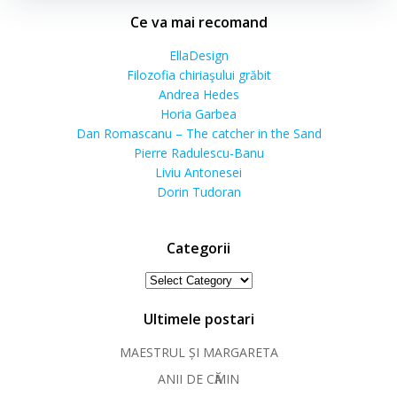
Ce va mai recomand
EllaDesign
Filozofia chiriaşului grăbit
Andrea Hedes
Horia Garbea
Dan Romascanu – The catcher in the Sand
Pierre Radulescu-Banu
Liviu Antonesei
Dorin Tudoran
Categorii
Categorii
Ultimele postari
MAESTRUL ȘI MARGARETA
ANII DE CӐMIN