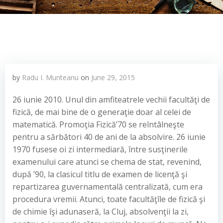
by
Radu I. Munteanu
on
June 29, 2015
26 iunie 2010. Unul din amfiteatrele vechii facultăţi de
fizică, de mai bine de o generaţie doar al celei de
matematică. Promoţia Fizică’70 se reîntâlneşte
pentru a sărbători 40 de ani de la absolvire. 26 iunie
1970 fusese oi zi intermediară, între susţinerile
examenului care atunci se chema de stat, revenind,
după ’90, la clasicul titlu de examen de licenţă şi
repartizarea guvernamentală centralizată, cum era
procedura vremii. Atunci, toate facultăţîle de fizică şi
de chimie îşi adunaseră, la Cluj, absolvenţii la zi,