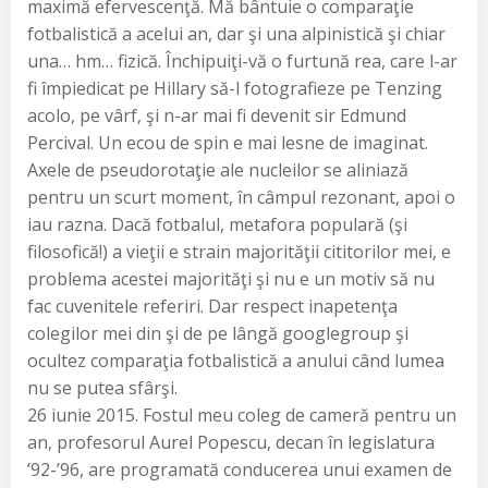
maximă efervescenţă. Mă bântuie o comparaţie
fotbalistică a acelui an, dar şi una alpinistică şi chiar
una… hm… fizică. Închipuiţi-vă o furtună rea, care l-ar
fi împiedicat pe Hillary să-l fotografieze pe Tenzing
acolo, pe vârf, şi n-ar mai fi devenit sir Edmund
Percival. Un ecou de spin e mai lesne de imaginat.
Axele de pseudorotaţie ale nucleilor se aliniază
pentru un scurt moment, în câmpul rezonant, apoi o
iau razna. Dacă fotbalul, metafora populară (şi
filosofică!) a vieţii e strain majorităţii cititorilor mei, e
problema acestei majorităţi şi nu e un motiv să nu
fac cuvenitele referiri. Dar respect inapetenţa
colegilor mei din şi de pe lângă googlegroup şi
ocultez comparaţia fotbalistică a anului când lumea
nu se putea sfârşi.
26 iunie 2015. Fostul meu coleg de cameră pentru un
an, profesorul Aurel Popescu, decan în legislatura
’92-’96, are programată conducerea unui examen de