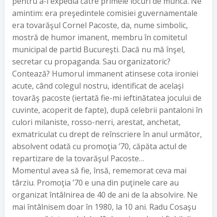
pentru a-i expedia către primele locuri de muncă. Ne
amintim: era preşedintele comisiei guvernamentale
era tovarăşul Cornel Pacoste, da, nume simbolic,
mostră de humor imanent, membru în comitetul
municipal de partid Bucureşti. Dacă nu mă înşel,
secretar cu propaganda. Sau organizatoric?
Contează? Humorul immanent atinsese cota ironiei
acute, când colegul nostru, identificat de acelaşi
tovarăş pacoste (iertată fie-mi ieftinătatea jocului de
cuvinte, acoperit de fapte), după celebrii pantaloni în
culori milaniste, rosso-nerri, arestat, anchetat,
exmatriculat cu drept de reînscriere în anul următor,
absolvent odată cu promoţia ’70, căpăta actul de
repartizare de la tovarăşul Pacoste…
Momentul avea să fie, însă, rememorat ceva mai
târziu. Promoţia ’70 e una din puţinele care au
organizat întâlnirea de 40 de ani de la absolvire. Ne
mai întâlnisem doar în 1980, la 10 ani. Radu Cosaşu