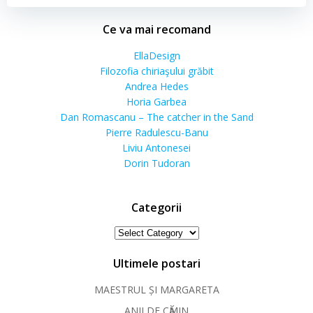
Ce va mai recomand
EllaDesign
Filozofia chiriaşului grăbit
Andrea Hedes
Horia Garbea
Dan Romascanu – The catcher in the Sand
Pierre Radulescu-Banu
Liviu Antonesei
Dorin Tudoran
Categorii
Categorii
Ultimele postari
MAESTRUL ȘI MARGARETA
ANII DE CӐMIN