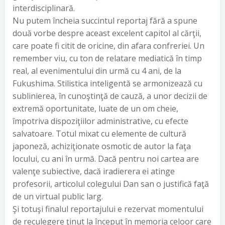
interdisciplinară.
Nu putem încheia succintul reportaj fără a spune
două vorbe despre aceast excelent capitol al cărţii,
care poate fi citit de oricine, din afara confreriei. Un
remember viu, cu ton de relatare mediatică în timp
real, al evenimentului din urmă cu 4 ani, de la
Fukushima. Stilistica inteligentă se armonizează cu
sublinierea, în cunoştinţă de cauză, a unor decizii de
extremă oportunitate, luate de un om cheie,
împotriva dispoziţiilor administrative, cu efecte
salvatoare. Totul mixat cu elemente de cultură
japoneză, achiziţionate osmotic de autor la faţa
locului, cu ani în urmă. Dacă pentru noi cartea are
valenţe subiective, dacă iradierera ei atinge
profesorii, articolul colegului Dan san o justifică faţă
de un virtual public larg.
Şi totuşi finalul reportajului e rezervat momentului
de reculegere ţinut la început în memoria celoor care