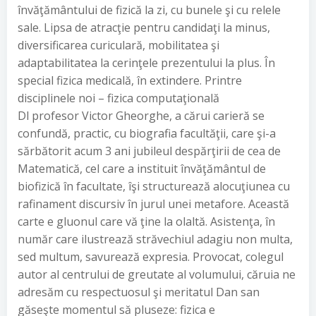
învăţământului de fizică la zi, cu bunele şi cu relele
sale. Lipsa de atracţie pentru candidaţi la minus,
diversificarea curiculară, mobilitatea şi
adaptabilitatea la cerinţele prezentului la plus. În
special fizica medicală, în extindere. Printre
disciplinele noi – fizica computaţională
Dl profesor Victor Gheorghe, a cărui carieră se
confundă, practic, cu biografia facultăţii, care şi-a
sărbătorit acum 3 ani jubileul despărţirii de cea de
Matematică, cel care a instituit învăţământul de
biofizică în facultate, îşi structurează alocuţiunea cu
rafinament discursiv în jurul unei metafore. Această
carte e gluonul care vă ţine la olaltă. Asistenţa, în
număr care ilustrează străvechiul adagiu non multa,
sed multum, savurează expresia. Provocat, colegul
autor al centrului de greutate al volumului, căruia ne
adresăm cu respectuosul şi meritatul Dan san
găseşte momentul să pluseze: fizica e