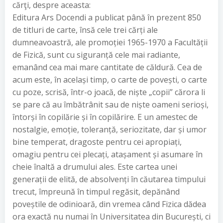
cărţi, despre aceasta:
Editura Ars Docendi a publicat până în prezent 850
de titluri de carte, însă cele trei cărți ale
dumneavoastră, ale promoției 1965-1970 a Facultății
de Fizică, sunt cu siguranță cele mai radiante,
emanând cea mai mare cantitate de căldură. Cea de
acum este, în același timp, o carte de povești, o carte
cu poze, scrisă, într-o joacă, de niște „copii” cărora li
se pare că au îmbătrânit sau de niște oameni serioși,
întorși în copilărie și în copilărire. E un amestec de
nostalgie, emoție, toleranță, seriozitate, dar și umor
bine temperat, dragoste pentru cei apropiați,
omagiu pentru cei plecați, atașament și asumare în
cheie înaltă a drumului ales. Este cartea unei
generații de elită, de absolvenți în căutarea timpului
trecut, împreună în timpul regăsit, depănând
poveștile de odinioară, din vremea când Fizica dădea
ora exactă nu numai în Universitatea din București, ci