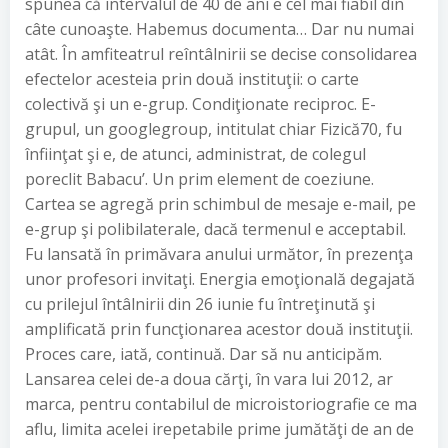
spunea că intervalul de 40 de ani e cel mai fiabil din
câte cunoaşte. Habemus documenta… Dar nu numai
atât. În amfiteatrul reîntâlnirii se decise consolidarea
efectelor acesteia prin două instituţii: o carte
colectivă şi un e-grup. Condiţionate reciproc. E-
grupul, un googlegroup, intitulat chiar Fizică70, fu
înfiinţat şi e, de atunci, administrat, de colegul
poreclit Babacu’. Un prim element de coeziune.
Cartea se agregă prin schimbul de mesaje e-mail, pe
e-grup şi polibilaterale, dacă termenul e acceptabil.
Fu lansată în primăvara anului următor, în prezenţa
unor profesori invitaţi. Energia emoţională degajată
cu prilejul întâlnirii din 26 iunie fu întreţinută şi
amplificată prin funcţionarea acestor două instituţii.
Proces care, iată, continuă. Dar să nu anticipăm.
Lansarea celei de-a doua cărţi, în vara lui 2012, ar
marca, pentru contabilul de microistoriografie ce ma
aflu, limita acelei irepetabile prime jumătăţi de an de