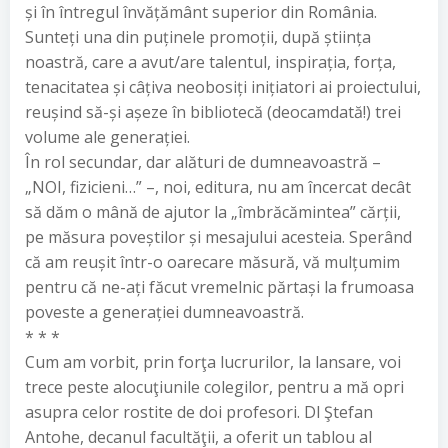
și în întregul învățământ superior din România.
Sunteți una din puținele promoții, după știința
noastră, care a avut/are talentul, inspirația, forța,
tenacitatea și câțiva neobosiți inițiatori ai proiectului,
reușind să-și așeze în bibliotecă (deocamdată!) trei
volume ale generației.
În rol secundar, dar alături de dumneavoastră –
„NOI, fizicieni…” –, noi, editura, nu am încercat decât
să dăm o mână de ajutor la „îmbrăcămintea” cărții,
pe măsura poveștilor și mesajului acesteia. Sperând
că am reușit într-o oarecare măsură, vă mulțumim
pentru că ne-ați făcut vremelnic părtași la frumoasa
poveste a generației dumneavoastră.
* * *
Cum am vorbit, prin forţa lucrurilor, la lansare, voi
trece peste alocuţiunile colegilor, pentru a mă opri
asupra celor rostite de doi profesori. Dl Ştefan
Antohe, decanul facultăţii, a oferit un tablou al