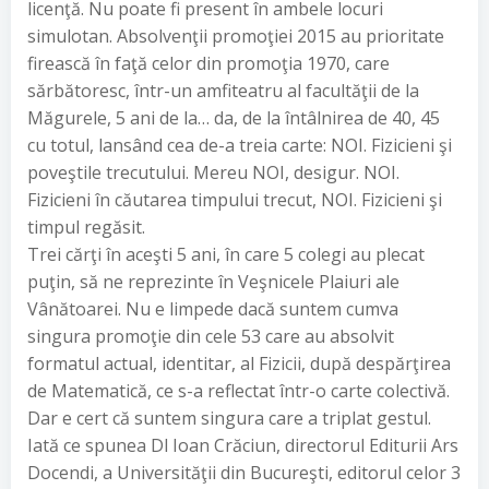
licenţă. Nu poate fi present în ambele locuri
simulotan. Absolvenţii promoţiei 2015 au prioritate
firească în faţă celor din promoţia 1970, care
sărbătoresc, într-un amfiteatru al facultăţii de la
Măgurele, 5 ani de la… da, de la întâlnirea de 40, 45
cu totul, lansând cea de-a treia carte: NOI. Fizicieni şi
poveştile trecutului. Mereu NOI, desigur. NOI.
Fizicieni în căutarea timpului trecut, NOI. Fizicieni şi
timpul regăsit.
Trei cărţi în aceşti 5 ani, în care 5 colegi au plecat
puţin, să ne reprezinte în Veşnicele Plaiuri ale
Vânătoarei. Nu e limpede dacă suntem cumva
singura promoţie din cele 53 care au absolvit
formatul actual, identitar, al Fizicii, după despărţirea
de Matematică, ce s-a reflectat într-o carte colectivă.
Dar e cert că suntem singura care a triplat gestul.
Iată ce spunea Dl Ioan Crăciun, directorul Editurii Ars
Docendi, a Universităţii din Bucureşti, editorul celor 3