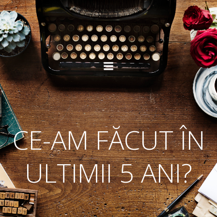
Skip
to
content
CE-AM FĂCUT ÎN
ULTIMII 5 ANI?