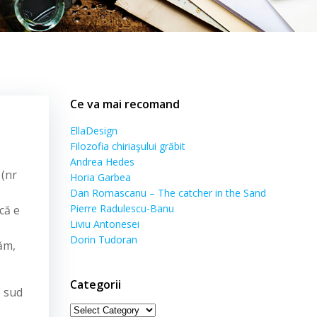
Ce va mai recomand
EllaDesign
Filozofia chiriaşului grăbit
Andrea Hedes
(nr
Horia Garbea
,
Dan Romascanu – The catcher in the Sand
Pierre Radulescu-Banu
că e
Liviu Antonesei
Dorin Tudoran
răm,
Categorii
e sud
Categorii