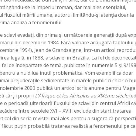
restrângându-se la Imperiul roman, dar mai ales esenţialul,
l fluxului mărfii umane, autorul limitându-şi atenţia doar la
ă primă analiză a fenomenului.
e sclavi evadaţi, din prima şi următoarele generaţii după ex
 numărul din decembrie 1984. Fără valoare adăugată tabloului 
decembrie 1994), Jean de Grandsaigne, într-un articol reprodu
rea legală, în 1888, a sclaviei în Brazilia. La fel de deconecta
a fel de îndepărtate de temă, publicate în numerele 5 şi 9/198
 pentru a nu dilua inutil problematica. Vom exemplifica doar
mai prejudecăţile sedimentate în marele public ci chiar o b
in noiembrie 2000 publică un articol scris anume pentru Maga
ă cărţii proprii
L’Áfrique et les Africains au XIXème siècle
(ed
 o perioadă ulterioară fluxului de sclavi din centrul Africii c
cădere între secolele XVI – XVIII exclude din start tratarea
ticol din seria revistei mai ales pentru a sugera că perspect
 fi făcut puţin probabilă tratarea realistă a fenomenului pe ca