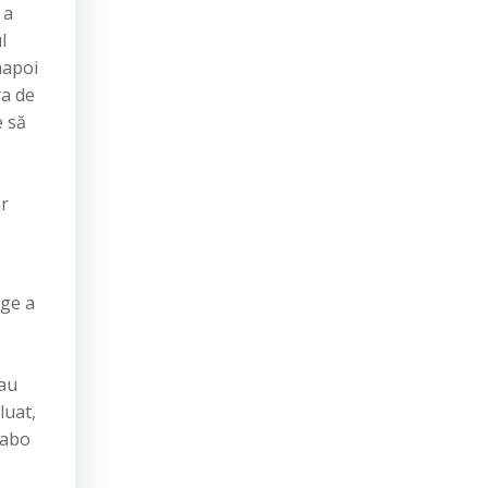
 a
l
napoi
ra de
e să
ar
dge a
 au
luat,
rabo