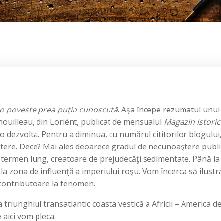
 o poveste prea puţin cunoscută
. Aşa începe rezumatul unui
enouilleau, din Loriént, publicat de mensualul
Magazin istoric
 o dezvolta. Pentru a diminua, cu numărul cititorilor blogului
ştere. Dece? Mai ales deoarece gradul de necunoaştere publi
termen lung, creatoare de prejudecăţi sedimentate. Până la
 la zona de influenţă a imperiului roşu. Vom încerca să ilust
ţi contributoare la fenomen.
triunghiul transatlantic coasta vestică a Africii – America d
 aici vom pleca.