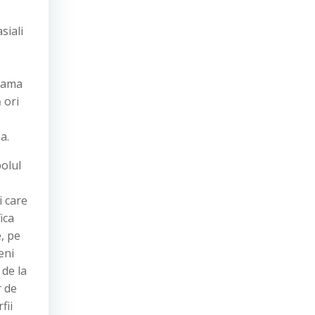
siali
seama
 ori
a.
polul
i care
ica
, pe
eni
de la
r de
fii