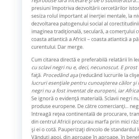
reproduse fără încetare şi de o subliteratură
presiuni împotriva dezvoltării cercetărilor ist
sesiza rolul important al inerţiei mentale, la n
dezvoltarea patogenului social al corectitudini
imaginea tradiţională, seculară, a comerţului cu
coasta atlantică a Africii – coasta atlantică a 
curentului. Dar merge.
Cum citarea directă e preferabilă relatării în 
cu sclavi negri nu e, deci, necunoscut. E pros
faţă.
Procedând aşa
(reducând lucrurile la cliş
lucruri esenţiale pentru cunoaşterea căilor şi 
negri nu a fost inventat de europeni, iar Afric
Se ignoră o evidenţă materială. Sclavii negri 
produse europene. De către comercianţi… negr
întreagă reţea continentală de procurare, trans
din centrul Africii procurau marfa prin mici ră
şi ei o cotă. Pauperizaţi dincolo de standardul loc
Vânduţi apoi, din aproape în aproape, în benefic