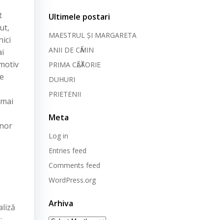
t
Ultimele postari
ut,
MAESTRUL ȘI MARGARETA
ici
ANII DE CӐMIN
ai
motiv
PRIMA CӐLӐTORIE
de
DUHURI
PRIETENII
 mai
Meta
unor
Log in
Entries feed
Comments feed
WordPress.org
Arhiva
aliză
: