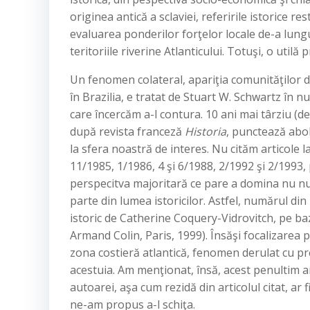
originea antică a sclaviei, referirile istorice 
evaluarea ponderilor forţelor locale de-a lungu
teritoriile riverine Atlanticului. Totuşi, o util
Un fenomen colateral, apariţia comunităţilor d
în Brazilia, e tratat de Stuart W. Schwartz în
care încercăm a-l contura. 10 ani mai târziu (
după revista franceză
Historia
, punctează aboli
la sfera noastră de interes. Nu cităm articole l
11/1985, 1/1986, 4 şi 6/1988, 2/1992 şi 2/1993,
perspecitva majoritară ce pare a domina nu nu
parte din lumea istoricilor. Astfel, numărul d
istoric de Catherine Coquery-Vidrovitch, pe baz
Armand Colin, Paris, 1999). Însăşi focalizarea pe
zona costieră atlantică, fenomen derulat cu pre
acestuia. Am menţionat, însă, acest penultim ar
autoarei, aşa cum rezidă din articolul citat, ar
ne-am propus a-l schiţa.