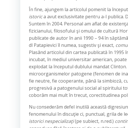
În fine, ajungem la articolul pomenit la început.
istoric
a avut exclusivitate pentru a-l publica. D
Suntem în 2004. Personal am aflat de existenţ
fizicianului, filosofului şi omului de cultură H
publicate de autor în anii 1990 – 94 în săptămâ
dl Patapievici îl numea, sugestiv şi exact,
comu
Plasând articolul din cartea publicată în 1995 
incubat, în mediul universitar american, poate
explodat la începutul dublului mandat Clinton. I
microorganismelor patogene (fenomen de inadap
fie neutre, fie cooperante, până la simbioză, cu
progresivă a patogenului social al spiritului to
coborâm mai mult în trecut, corectitudinea polit
Nu consederăm defel inutilă această digresiune
fenomenului în discuţie ci, punctual, grila de 
istorici nespecializaţi
(pe subiect, n.red.)
contin