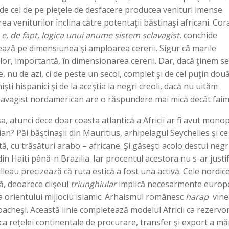
 de cel de pe pieţele de desfacere producea venituri imense
a veniturilor înclina către potentaţii băstinaşi africani. Cora
e, de fapt, logica unui anume sistem sclavagist
, conchide
zează pe dimensiunea şi amploarea cererii. Sigur că marile
 lor, importantă, în dimensionarea cererii. Dar, dacă ţinem 
, nu de azi, ci de peste un secol, complet şi de cel puţin două
şti hispanici şi de la aceştia la negri creoli, dacă nu uităm
sclavagist nordamerican are o răspundere mai mică decât faim
şa, atunci dece doar coasta atlantică a Africii ar fi avut mono
ian? Păi băştinaşii din Mauritius, arhipelagul Seychelles şi ce
, cu trăsături arabo – africane. Şi găseşti acolo destui negr
in Haiti până-n Brazilia. Iar procentul acestora nu s-ar justif
leau precizează că ruta estică a fost una activă. Cele nordice
ţă, deoarece clişeul
triunghiular
implică necesarmente europ
ona orientului mijlociu islamic. Arhaismul românesc
harap
vine 
oacheşi. Această linie completează modelul Africii ca rezervo
ca reţelei continentale de procurare, transfer şi export a măr