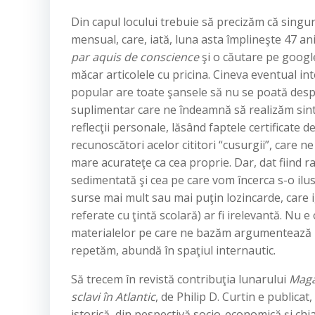
Din capul locului trebuie să precizăm că singura
mensual, care, iată, luna asta împlineşte 47 ani.
par aquis de conscience
şi o căutare pe google
măcar articolele cu pricina. Cineva eventual in
popular are toate şansele să nu se poată desp
suplimentar care ne îndeamnă să realizăm sinte
reflecţii personale, lăsând faptele certificate 
recunoscători acelor cititori “cusurgii”, care
mare acurateţe ca cea proprie. Dar, dat fiind
sedimentată şi cea pe care vom încerca s-o il
surse mai mult sau mai puţin lozincarde, care
referate cu ţintă scolară) ar fi irelevantă. Nu e
materialelor pe care ne bazăm argumentează l
repetăm, abundă în spaţiul internautic.
Să trecem în revistă contribuţia lunarului
Maga
sclavi în Atlantic
, de Philip D. Curtin e publica
istorică, din pespectivă socio-economică şi chi