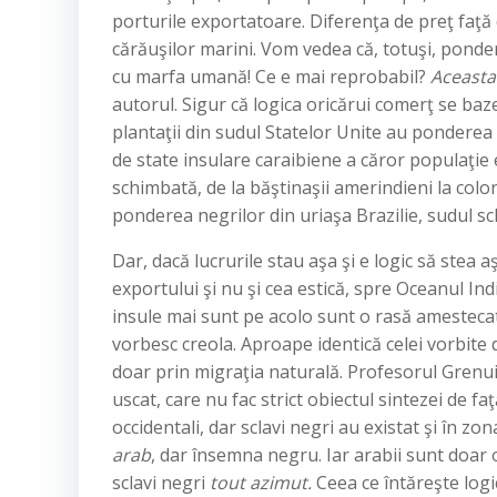
porturile exportatoare. Diferenţa de preţ faţă
cărăuşilor marini. Vom vedea că, totuşi, pondere
cu marfa umană! Ce e mai reprobabil?
Aceasta 
autorul. Sigur că logica oricărui comerţ se ba
plantaţii din sudul Statelor Unite au ponderea
de state insulare caraibiene a căror populaţie e
schimbată, de la băştinaşii amerindieni la coloni
ponderea negrilor din uriaşa Brazilie, sudul 
Dar, dacă lucrurile stau aşa şi e logic să stea a
exportului şi nu şi cea estică, spre Oceanul Ind
insule mai sunt pe acolo sunt o rasă amestecată
vorbesc creola. Aproape identică celei vorbite d
doar prin migraţia naturală. Profesorul Grenuil
uscat, care nu fac strict obiectul sintezei de fa
occidentali, dar sclavi negri au existat şi în z
arab
, dar însemna negru. Iar arabii sunt doar 
sclavi negri
tout azimut.
Ceea ce întăreşte logi