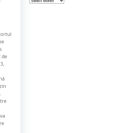
Arhiva
portul
pe
s
t de
3,
ună
zin
.
ătre
iva
re