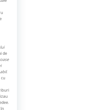
uale
ru
e
lui
ui de
roase
i
abil
.
 cu
riburi
nizau
cedee.
 în