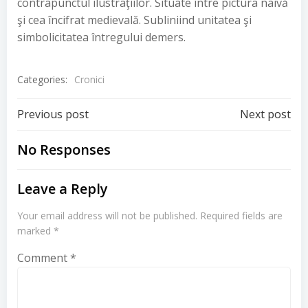
contrapunctul ilustraţiilor. Situate între pictura naivă
şi cea încifrat medievală. Subliniind unitatea şi
simbolicitatea întregului demers.
Categories:
Cronici
Post
Post
Previous post
Next post
navigation
navigation
No Responses
Leave a Reply
Your email address will not be published.
Required fields are
marked
*
Comment
*