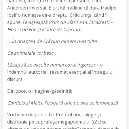
narativă, a fetiţei ce trimite la personajul lui
Andersen inversat. E urzică iradiind căldura tradiţiei.
Iosif o numeşte de-a dreptul Crăciuniţa, când îi
spune
Te-aşteaptă Pruncul Sfânt să-L încălzeşti –
Floare de Foc
şi Floare de Crăciun.
… În noaptea de Crăciun nimeni n-asculte
Ce animalele vorbesc
Lăsaţi să se asculte numai corul îngeresc –
e
îndemnul auctorial, rezumat esenţial al întregului
discurs.
Din zbor, o imagine-găselniţă:
Candela
ș
i Maica Fecioar
ă
una pe alta se lumineaz
ă
.
Vorbeam de prosodie. Preotul poet alege şi
distribuie pe suprafaţa megapoemului (căci ce