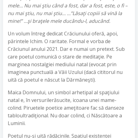
mele… Nu mai ştiu când a fost, dar a fost, este, o fi –
nu mai ştiu, nu mai ştiu… …”Lăsaţi copiii să vină la
mine!” …şi braţele mele ducându-l, aducând.
Un volum întreg dedicat Crăciunului oferă, apoi,
părintele Ichim. O raritate. Formal e vorba de
Crăciunul anului 2021. Dar e numai un pretext. Sub
care poetul comunică o stare de meditaţie. Pe
marginea nostalgiei mediului natal (evocat prin
imaginea punctuală a Văii Uzului (dacă cititorul nu
uită că poetul e născut la Dărmăneşti).
Maica Domnului, un simbol arhetipal al spaţiului
natal e, în versurilerăsucite, icoana unei mame-
colind. Piruetele poetice ameţitoare fac să danseze
tabloultradiţional. Nu doar colind, ci Născătoare a
Luminii.
Poetul nu-şi uită rădăcinile. Spaţiul existenţei