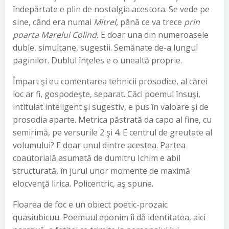
îndepărtate e plin de nostalgia acestora. Se vede pe
sine, când era numai
Mitrel,
până ce va trece
prin
poarta Marelui Colind.
E doar una din numeroasele
duble, simultane, sugestii. Semănate de-a lungul
paginilor. Dublul înţeles e o unealtă proprie.
Împart şi eu comentarea tehnicii prosodice, al cărei
loc ar fi, gospodeşte, separat. Căci poemul însuşi,
intitulat inteligent şi sugestiv, e pus în valoare şi de
prosodia aparte. Metrica păstrată da capo al fine, cu
semirimă, pe versurile 2 şi 4. E centrul de greutate al
volumului? E doar unul dintre acestea. Partea
coautorială asumată de dumitru Ichim e abil
structurată, în jurul unor momente de maximă
elocvenţă lirica. Policentric, aş spune.
Floarea de foc e un obiect poetic-prozaic
quasiubicuu. Poemuul eponim îi dă identitatea, aici