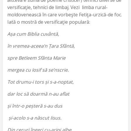
altceva e suma de poeme cristice?) tehnici diverse de
versificaţie, tehnici de limbaj. Vezi limba rural-
moldovenească în care vorbeşte Fetiţa-urzică-de foc.
Iată o mostră de versificaţie populară:
A
ș
a cum Biblia cuv
â
nt
ă
,
î
n vremea-aceea’n
Ț
ara Sf
â
nt
ă
,
spre Betleem Sf
â
nta Marie
mergea cu Iosif s
ă
se’nscrie.
Tot drumu-i tors
ș
i s-a-noptat,
dar loc s
ă
doarm
ă
n-au aflat
ș
i
î
ntr-o pe
ș
ter
ă
s-au dus
ș
i-acolo s-a n
ă
scut Iisus.
Din ceruri îngeri cu-aripi albe,