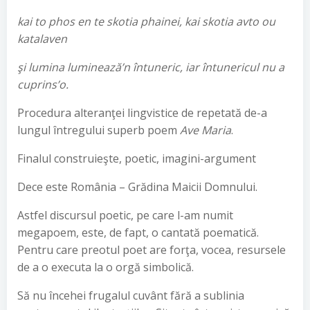
kai to phos en te skotia phainei, kai skotia avto ou
katalaven
şi lumina luminează’n întuneric, iar întunericul nu a
cuprins’o.
Procedura alteranţei lingvistice de repetată de-a
lungul întregului superb poem
Ave Maria
.
Finalul construieşte, poetic, imagini-argument
Dece este România – Grădina Maicii Domnului.
Astfel discursul poetic, pe care l-am numit
megapoem, este, de fapt, o cantată poematică.
Pentru care preotul poet are forţa, vocea, resursele
de a o executa la o orgă simbolică.
Să nu încehei frugalul cuvânt fără a sublinia