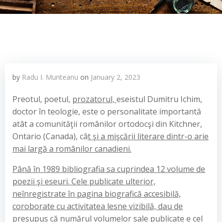
by
Radu I. Munteanu
on
January 2, 2023
Preotul, poetul,
prozatorul,
eseistul Dumitru Ichim,
doctor în teologie, este o personalitate importantă
atât a comunităţii românilor ortodocşi din Kitchner,
Ontario (Canada), câ
t şi a mişcării literare dintr-o arie
mai largă a românilor canadieni
.
Până în 1989
bibliografia sa cuprindea
12 volume de
poezii şi eseuri.
Cele publicate ulterior,
neînregistrate în
pagina biografică accesibilă,
coroborate cu activitatea lesne
vizibilă, dau de
presupus că numărul volumelor sale publicate e cel