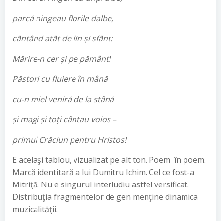
parcă ningeau florile dalbe,
cântând atât de lin
ș
i sf
â
nt
:
Mărire-n cer
ș
i pe p
ă
m
â
nt!
P
ă
stori cu fluiere
î
n m
â
n
ă
cu-n miel venir
ă
de la st
â
n
ă
ș
i magi
ș
i to
ț
i c
â
ntau voios –
primul Cr
ă
ciun pentru Hristos!
E acelaşi tablou, vizualizat pe alt ton. Poem în poem.
Marcă identitară a lui Dumitru Ichim. Cel ce fost-a
Mitriţă. Nu e singurul interludiu astfel versificat.
Distribuţia fragmentelor de gen menţine dinamica
muzicalităţii.