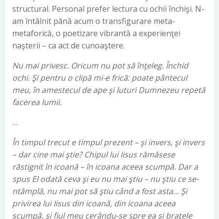
structural. Personal prefer lectura cu ochii închişi. N-
am întâlnit până acum o transfigurare meta-
metaforică, o poetizare vibrantă a experienţei
naşterii – ca act de cunoaştere.
Nu mai privesc. Oricum nu pot să înţeleg. Închid
ochi. Şi pentru o clipă mi-e frică: poate pântecul
meu, în amestecul de ape şi luturi Dumnezeu repetă
facerea lumii.
…
În timpul trecut e timpul prezent – şi invers, şi invers
– dar cine mai ştie? Chipul lui Iisus rămăsese
răstignit în icoană – în icoana aceea scumpă. Dar a
spus El odată ceva şi eu nu mai ştiu – nu ştiu ce se-
ntâmplă, nu mai pot să ştiu când a fost asta… Şi
privirea lui Iisus din icoană, din icoana aceea
scumpă, şi fiul meu cerându-se spre ea şi braţele