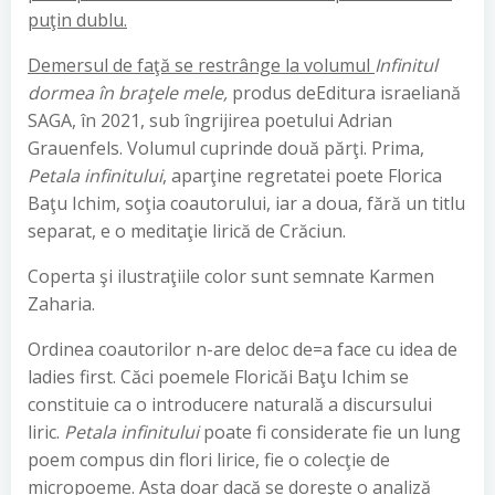
puţin dublu
.
Demersul de faţă
se restrânge la volumul
Infinitul
dormea în braţele mele,
produs deEditura israeliană
SAGA, în 2021, sub îngrijirea poetului Adrian
Grauenfels. Volumul cuprinde două părţi. Prima,
Petala infinitului
, aparţine regretatei poete Florica
Baţu Ichim, soţia coautorului, iar a doua, fără un titlu
separat, e o meditaţie lirică de Crăciun.
Coperta şi ilustraţiile color sunt semnate Karmen
Zaharia.
Ordinea coautorilor n-are deloc de=a face cu idea de
ladies first. Căci poemele Floricăi Baţu Ichim se
constituie ca o introducere naturală a discursului
liric.
Petala infinitului
poate fi considerate fie un lung
poem compus din flori lirice, fie o colecţie de
micropoeme. Asta doar dacă se doreşte o analiză