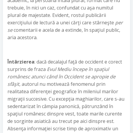
academic, la persoana întâia plural, format care nu
trebuie, în nici un caz, confundat cu aşa numitul
plural de majestate. Evident, rostul publicării
exerciţiului de lectură a unei cărţi care stârneşte
per
se
comentarii e acela de a extinde, în spaţiul public,
aria acestora.
Întârzierea
: dacă decalajul faţă de occident e corect
surprins de fraza
Evul Mediu începe în spaţiul
românesc atunci când în Occident se apropie de
sfâşit
, autorul nu motivează fenomenul prin
realitatea diferenţei geografice în mileniul marilor
migraţii succesive. Cu excepţia maghiarilor, care s-au
sedentarizat în câmpia panonică, pătrunzând în
spaţiul românesc dinspre vest, toate marile curente
de sorginte asiatică au trecut pe aici dinspre est.
Absenţa informaţiei scrise timp de aproximativ un