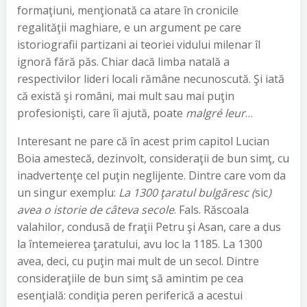
formaţiuni, menţionată ca atare în cronicile
regalităţii maghiare, e un argument pe care
istoriografii partizani ai teoriei vidului milenar îl
ignoră fără păs. Chiar dacă limba natală a
respectivilor lideri locali rămâne necunoscută. Şi iată
că există şi români, mai mult sau mai puţin
profesionişti, care îi ajută, poate
malgré
leur
…
Interesant ne pare că în acest prim capitol Lucian
Boia amestecă, dezinvolt, consideraţii de bun simţ, cu
inadvertenţe cel puţin neglijente. Dintre care vom da
un singur exemplu:
La 1300 ţaratul bulgăresc (
sic
)
avea o istorie de câteva secole
. Fals. Răscoala
valahilor, condusă de fraţii Petru şi Asan, care a dus
la întemeierea ţaratului, avu loc la 1185. La 1300
avea, deci, cu puţin mai mult de un secol. Dintre
consideraţiile de bun simţ să amintim pe cea
esenţială: condiţia peren periferică a acestui