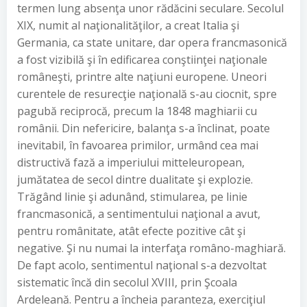
termen lung absenţa unor rădăcini seculare. Secolul
XIX, numit al naţionalităţilor, a creat Italia şi
Germania, ca state unitare, dar opera francmasonică
a fost vizibilă şi în edificarea conştiinţei naţionale
româneşti, printre alte naţiuni europene. Uneori
curentele de resurecţie naţională s-au ciocnit, spre
pagubă reciprocă, precum la 1848 maghiarii cu
românii. Din nefericire, balanţa s-a înclinat, poate
inevitabil, în favoarea primilor, urmând cea mai
distructivă fază a imperiului mitteleuropean,
jumătatea de secol dintre dualitate şi explozie.
Trăgând linie şi adunând, stimularea, pe linie
francmasonică, a sentimentului naţional a avut,
pentru românitate, atât efecte pozitive cât şi
negative. Şi nu numai la interfaţa româno-maghiară.
De fapt acolo, sentimentul naţional s-a dezvoltat
sistematic încă din secolul XVIII, prin Şcoala
Ardeleană. Pentru a încheia paranteza, exerciţiul