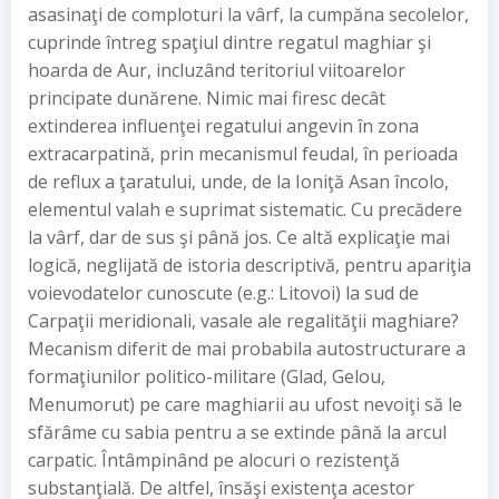
asasinaţi de comploturi la vârf, la cumpăna secolelor,
cuprinde întreg spaţiul dintre regatul maghiar şi
hoarda de Aur, incluzând teritoriul viitoarelor
principate dunărene. Nimic mai firesc decât
extinderea influenţei regatului angevin în zona
extracarpatină, prin mecanismul feudal, în perioada
de reflux a ţaratului, unde, de la Ioniţă Asan încolo,
elementul valah e suprimat sistematic. Cu precădere
la vârf, dar de sus şi până jos. Ce altă explicaţie mai
logică, neglijată de istoria descriptivă, pentru apariţia
voievodatelor cunoscute (e.g.: Litovoi) la sud de
Carpaţii meridionali, vasale ale regalităţii maghiare?
Mecanism diferit de mai probabila autostructurare a
formaţiunilor politico-militare (Glad, Gelou,
Menumorut) pe care maghiarii au ufost nevoiţi să le
sfărâme cu sabia pentru a se extinde până la arcul
carpatic. Întâmpinând pe alocuri o rezistenţă
substanţială. De altfel, însăşi existenţa acestor