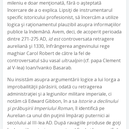
mileniu e doar menţionată, fără o aşteptată
încercare de a o explica. Lipsiţi de instrumentarul
specific istoricului profesionist, să încercăm a utilize
logica şi raţionamentul plauzibil asupra informaţiilor
publice la îndemână. Avem, deci, de acoperit perioada
dintre 271-275 AD,
id est
controversata retragere
aureliană şi 1330, înfrângerea angevinului rege
maghiar Carol Robert de către la fel de
controversatul său vasal
ultraalpin
(cf. papa Clement
al V-lea) Ioan/Ivanko Basarab.
Nu insistăm asupra argumentării logice a lui Iorga a
improbailităţii părăsirii, odată cu retragerea
administraţiei şi a legiunilor militare imperiale, ci
notăm că Edward Gibbon, în a sa
Istorie a declinului
şi prăbuşirii Imperiului Roman,
îl identifică pe
Aurelian ca unul din puţinii împăraţi puternici ai
secolului al III-lea AD. După ravagiile produse de goţi