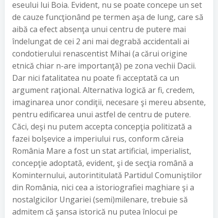
eseului lui Boia. Evident, nu se poate concepe un set
de cauze funcţionând pe termen aşa de lung, care să
aibă ca efect absenţa unui centru de putere mai
îndelungat de cei 2 ani mai degrabă accidentali ai
condotierului renascentist Mihai (a cărui origine
etnică chiar n-are importanţă) pe zona vechii Dacii.
Dar nici fatalitatea nu poate fi acceptată ca un
argument raţional. Alternativa logică ar fi, credem,
imaginarea unor condiţii, necesare şi mereu absente,
pentru edificarea unui astfel de centru de putere.
Căci, deşi nu putem accepta concepţia politizată a
fazei bolşevice a imperiului rus, conform căreia
România Mare a fost un stat artificial, imperialist,
concepţie adoptată, evident, şi de secţia română a
Kominternului, autorintitulată Partidul Comuniştilor
din România, nici cea a istoriografiei maghiare şi a
nostalgicilor Ungariei (semi)milenare, trebuie să
admitem că şansa istorică nu putea înlocui pe