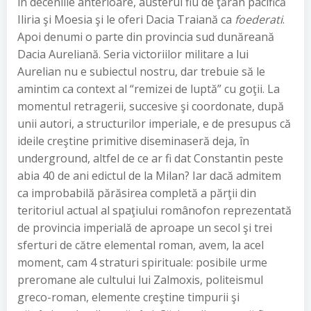
în deceniile anterioare, austerul fiu de ţăran pacifică
Iliria şi Moesia şi le oferi Dacia Traiană ca
foederati
.
Apoi denumi o parte din provincia sud dunăreană
Dacia Aureliană. Seria victoriilor militare a lui
Aurelian nu e subiectul nostru, dar trebuie să le
amintim ca context al “remizei de luptă” cu goţii. La
momentul retragerii, succesive şi coordonate, după
unii autori, a structurilor imperiale, e de presupus că
ideile creştine primitive diseminaseră deja, în
underground, altfel de ce ar fi dat Constantin peste
abia 40 de ani edictul de la Milan? Iar dacă admitem
ca improbabilă părăsirea completă a părţii din
teritoriul actual al spaţiului românofon reprezentată
de provincia imperială de aproape un secol şi trei
sferturi de către elemental roman, avem, la acel
moment, cam 4 straturi spirituale: posibile urme
preromane ale cultului lui Zalmoxis, politeismul
greco-roman, elemente creştine timpurii şi