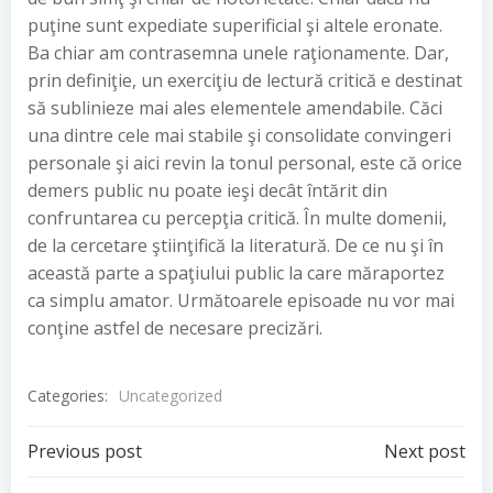
puţine sunt expediate superificial şi altele eronate.
Ba chiar am contrasemna unele raţionamente. Dar,
prin definiţie, un exerciţiu de lectură critică e destinat
să sublinieze mai ales elementele amendabile. Căci
una dintre cele mai stabile şi consolidate convingeri
personale şi aici revin la tonul personal, este că orice
demers public nu poate ieşi decât întărit din
confruntarea cu percepţia critică. În multe domenii,
de la cercetare ştiinţifică la literatură. De ce nu şi în
această parte a spaţiului public la care măraportez
ca simplu amator. Următoarele episoade nu vor mai
conţine astfel de necesare precizări.
Categories:
Uncategorized
Post
Post
Previous post
Next post