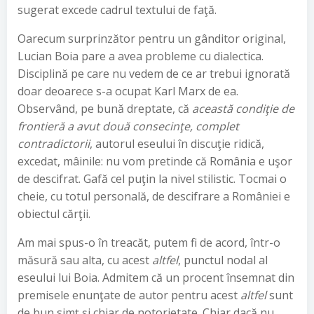
sugerat excede cadrul textului de faţă.
Oarecum surprinzător pentru un gânditor original,
Lucian Boia pare a avea probleme cu dialectica.
Disciplină pe care nu vedem de ce ar trebui ignorată
doar deoarece s-a ocupat Karl Marx de ea.
Observând, pe bună dreptate, că
această condiţie de
frontieră a avut două consecinţe, complet
contradictorii
, autorul eseului în discuţie ridică,
excedat, mâinile: nu vom pretinde că România e uşor
de descifrat. Gafă cel puţin la nivel stilistic. Tocmai o
cheie, cu totul personală, de descifrare a României e
obiectul cărţii.
Am mai spus-o în treacăt, putem fi de acord, într-o
măsură sau alta, cu acest
altfel
, punctul nodal al
eseului lui Boia. Admitem că un procent însemnat din
premisele enunţate de autor pentru acest
altfel
sunt
de bun simţ şi chiar de notorietate. Chiar dacă nu