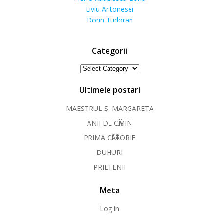
Liviu Antonesei
Dorin Tudoran
Categorii
Categorii
Ultimele postari
MAESTRUL ȘI MARGARETA
ANII DE CӐMIN
PRIMA CӐLӐTORIE
DUHURI
PRIETENII
Meta
Log in