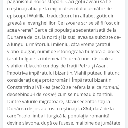
păgânismul noilor stăpâni. Căci goţii aveau să fie
creştinaţi abia pe la mijlocul secolului următor de
episcopul Wulfilla, traducătorul în alfabet gotic din
greacă al evangheliilor. Ce izvoare scrise să fi fost din
acea vreme? Cert e că populaţia sedentarizată de la
Dunărea de jos, la nord şi la sud, avea să subziste de-
a lungul următorului mileniu, câtă vreme ţaratul
vlaho-bulgar, numit de istoriografia bulgară al doilea
ţarat bulgar s-a întemeiat în urmă unei răscoale a
vlahilor (blacchi) conduşi de fraţii Petru şi Asan,
împotriva împăratului bizantin. Vlahii puteau fi atunci
consideraţi deja protoromâni. Împăratul bizantin
Constantin al VII-lea (sec X) se referă la ei ca
romani
,
deosebindu-i de
romei
, cum se numeau bizantinii.
Dintre valurile migratoare, slavii sedentarizaţi la
Dunărea de jos au fost creştinaţi la 864, dată de la
care încolo limba liturgică la populaţia romanică
devine slavona, după ce fusese, mai bine de jumătate