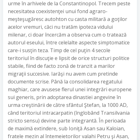
urme în arhivele de la Constantinopol. Trecem peste
necesitatea coexistenţei unui fond agraro-
meşteşugăresc autohton cu casta militară a goţilor
acelor vremuri, căci nu tratăm ipoteza vidului
milenar, ci doar încercăm a observa cum o tratează
autorul eseului, între celelalte aspecte simptomatice
care-i susţin teza. Timp de cel puţin 4 secole
teritoriul în discuţie e lipsit de orice structuri politice
stabile, fiind de facto zonă de tranzit a marilor
migraţii succesive. Iarăşi nu avem cum pretinde
documente scrise. Până la consolidarea regatului
maghiar, care avusese flerul unei integrări europene
sui generis, prin adoptarea dinastiei angevine în
urma creştinării de către sfântul Ştefan, la 1000 AD,
când teritoriul intracarpatin (înglobând Transilvania
stricto sensu) devine parte integrantă. În perioada
de maximă extindere, sub Ioniţă Asan sau Kaloian,
fratele mezin al întemeietorilor valahi Petru şi Asan,