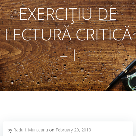
EXERCIŢIU DE
LECTURĂ CRITICĂ
– I
by
Radu I. Munteanu
on
February 20, 2013