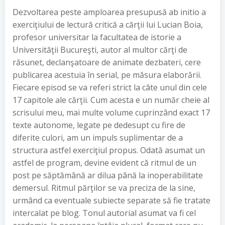
Dezvoltarea peste amploarea presupusă ab initio a
exerciţiului de lectură critică a cărţii lui Lucian Boia,
profesor universitar la facultatea de istorie a
Universităţii Bucureşti, autor al multor cărţi de
răsunet, declanşatoare de animate dezbateri, cere
publicarea acestuia în serial, pe măsura elaborării.
Fiecare episod se va referi strict la câte unul din cele
17 capitole ale cărţii. Cum acesta e un număr cheie al
scrisului meu, mai multe volume cuprinzând exact 17
texte autonome, legate pe dedesupt cu fire de
diferite culori, am un impuls suplimentar de a
structura astfel exerciţiul propus. Odată asumat un
astfel de program, devine evident că ritmul de un
post pe săptămână ar dilua până la inoperabilitate
demersul. Ritmul părţilor se va preciza de la sine,
urmând ca eventuale subiecte separate să fie tratate
intercalat pe blog. Tonul autorial asumat va fi cel