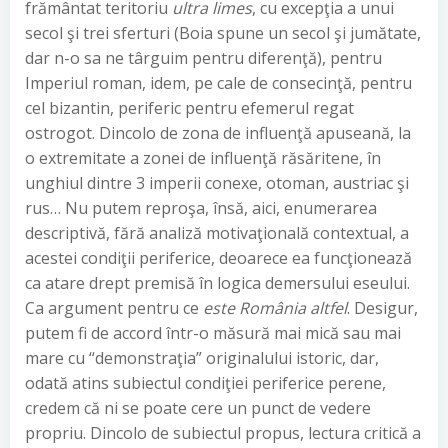
frământat teritoriu
ultra limes
, cu excepţia a unui
secol şi trei sferturi (Boia spune un secol şi jumătate,
dar n-o sa ne târguim pentru diferenţă), pentru
Imperiul roman, idem, pe cale de consecinţă, pentru
cel bizantin, periferic pentru efemerul regat
ostrogot. Dincolo de zona de influenţă apuseană, la
o extremitate a zonei de influenţă răsăritene, în
unghiul dintre 3 imperii conexe, otoman, austriac şi
rus… Nu putem reproşa, însă, aici, enumerarea
descriptivă, fără analiză motivaţională contextual, a
acestei condiţii periferice, deoarece ea funcţionează
ca atare drept premisă în logica demersului eseului.
Ca argument pentru ce
este România altfel
. Desigur,
putem fi de accord într-o măsură mai mică sau mai
mare cu “demonstraţia” originalului istoric, dar,
odată atins subiectul condiţiei periferice perene,
credem că ni se poate cere un punct de vedere
propriu. Dincolo de subiectul propus, lectura critică a