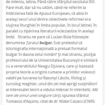
de mileniu, latina. Până către sfârşitul secolului XVI.
Pare mult, dar să nu uităm, când ne referim la
întârzierea fată de Apusul European, că abia în
acelaşi secol unul dintre obiectivele reformei era
slujirea liturghiei în limba popular, în locul latinei, în
paralel cu tipărirea literaturii ecleziastice în acelaşi
limbi. Straniu ne pare că Lucian Boia foloseşte
denumirea
Ţaratul
bulgar.
Sub pretextul că
istoriografia internaţională a preluat formatul
bulgar în dauna celui român? Şi mai straniu, poziţia
profesorului de la Universitatea Bucureşti e similară
cu a venerabilului Neagu Djuvara, care-şi bazează
propria teorie a originii cumane a primilor voievozi
valahi pe lucrarea lui Rasonyi Lászlo, filolog şi
turcolog maghiar, unul din cei mai aprigi susţinători
ai interesatei teorii a vidului milenar în interbelic.
Mă
tem de omul unei singure cărţi
, spunea sfântul
Tomasso d’Aquino, citat de dr. Matei Cazacu (CNRS