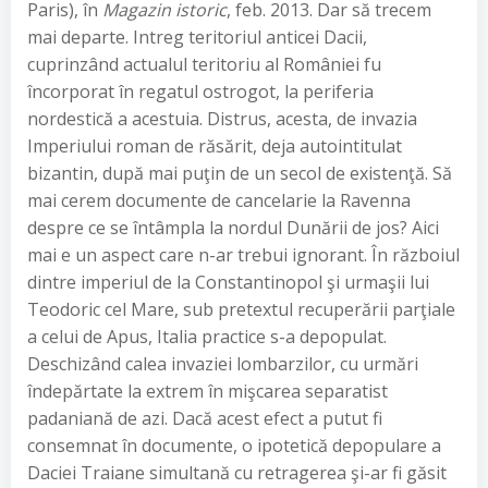
Paris), în
Magazin istoric
, feb. 2013. Dar să trecem
mai departe. Intreg teritoriul anticei Dacii,
cuprinzând actualul teritoriu al României fu
încorporat în regatul ostrogot, la periferia
nordestică a acestuia. Distrus, acesta, de invazia
Imperiului roman de răsărit, deja autointitulat
bizantin, după mai puţin de un secol de existenţă. Să
mai cerem documente de cancelarie la Ravenna
despre ce se întâmpla la nordul Dunării de jos? Aici
mai e un aspect care n-ar trebui ignorant. În războiul
dintre imperiul de la Constantinopol şi urmaşii lui
Teodoric cel Mare, sub pretextul recuperării parţiale
a celui de Apus, Italia practice s-a depopulat.
Deschizând calea invaziei lombarzilor, cu urmări
îndepărtate la extrem în mişcarea separatist
padaniană de azi. Dacă acest efect a putut fi
consemnat în documente, o ipotetică depopulare a
Daciei Traiane simultană cu retragerea şi-ar fi găsit