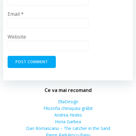
Email
*
Website
Ce va mai recomand
EllaDesign
Filozofia chiriaşului grăbit
Andrea Hedes
Horia Garbea
Dan Romascanu – The catcher in the Sand
Pierre Radulescu-Banu