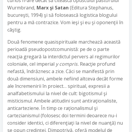
curios n-are decât să citească opusculul pastorului
Wurmbrand,
Marx şi Satan
(Editura Stephanus,
bucureşti, 1994) şi să folosească logistica blogului
pentru a mă contrazice. Vom ieşi şi eu şi oponenţii în
câştig.
Două fenomene quasispirituale marchează această
perioadă pseudopostcomunistă: pe de o parte
reacţia gregară la interdictul pervers al regimurilor
coloniale, cel imperial
y compris.
Reacţie profund
nefastă, îndrăznesc a zice. Căci se manifestă prin
două dimensiuni, ambele nefiind altceva decât forme
ale încremenirii în proiect… spiritual, expresii a
analfabetismului la nivel de cult: bigotismul şi
misticismul. Ambele atitudini sunt antiraţionaliste,
anticarteziene. În timp ce raţionalismul şi
cartezianismul (folosesc doi termini deoarece nu-i
consider identici, ci diferenţiaţi la nivel de nuanţă) nu
se opun credinţei. Dimpotrivă, oferă modelul de