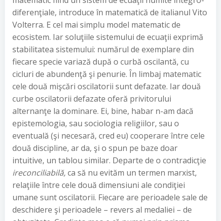
matematic fiind un sistem de ecuaţii numite integro-
diferenţiale, introduce în matematică de italianul Vito
Volterra. E cel mai simplu model matematic de
ecosistem. Iar soluţiile sistemului de ecuaţii exprimă
stabilitatea sistemului: numărul de exemplare din
fiecare specie variază după o curbă oscilantă, cu
cicluri de abundenţă şi penurie. În limbaj matematic
cele două mişcări oscilatorii sunt defazate. Iar două
curbe oscilatorii defazate oferă privitorului
alternanţe la dominare. Ei, bine, habar n-am dacă
epistemologia, sau sociologia religiilor, sau o
eventuală (şi necesară, cred eu) cooperare între cele
două discipline, ar da, şi o spun pe baze doar
intuitive, un tablou similar. Departe de o contradicţie
ireconciliabilă,
ca să nu evităm un termen marxist,
relaţiile între cele două dimensiuni ale condiţiei
umane sunt oscilatorii. Fiecare are perioadele sale de
deschidere şi perioadele – revers al medaliei – de