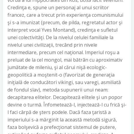
vorbă a lui Hippocrates din Kos,
dosa facit velenum
.
Credinţa e, spune un personaj al unui scriitor
francez, care a trecut prin experienţa comunismului
şi s-a imunizat (precum, de pilda, regretatul actor şi
interpret vocal Yves Montand), credinţa e sufletul
unei colectivităţi. De la nivelul celulei familiale la
nivelul unei civilizaţii, trecând prin nivele
intermediare, precum cel naţional. Imperiul roşu a
preluat de la cel mongol, mai bătrân cu aproximativ
jumătate de mileniu, şi al cărui nişă ecologic-
geopolitică a moştenit-o (favorizat de generaţia
iniţială de conducători vikingi, sau varegi, asmiliată
de fondul slav), metoda supunerii unui neam:
decapitarea elitelor. Decapitează elitele şi un popor
devine o turmă. Înfometează-l, injectează-l cu frică şi-
l faci cârpă de şters podele. Dacă faza ţaristă a
imperiului s-a mărginit la această metodă sigură,
faza bolşevică a prefecţionat sistemul de putere,