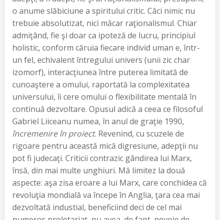
o anume slăbiciune a spiritului critic. Căci nimic nu
trebuie absolutizat, nici măcar raţionalismul. Chiar
admiţând, fie şi doar ca ipoteză de lucru, principiul
holistic, conform căruia fiecare individ uman e, într-
un fel, echivalent întregului univers (unii zic char
izomorf), interacţiunea între puterea limitată de
cunoaştere a omului, raportată la complexitatea
universului, îi cere omului o flexibilitate mentală în
continuă dezvoltare. Opusul adică a ceea ce filosoful
Gabriel Liiceanu numea, în anul de graţie 1990,
încremenire în proiect
. Revenind, cu scuzele de
rigoare pentru această mică digresiune, adepţii nu
pot fi judecaţi. Criticii contrazic gândirea lui Marx,
însă, din mai multe unghiuri. Mă limitez la două
aspecte: aşa zisa eroare a lui Marx, care conchidea că
revoluţia mondială va începe în Anglia, ţara cea mai
dezvoltată industial, beneficiind deci de cel mai
numeros proletariat, nu avea, de fapt, nevoie de