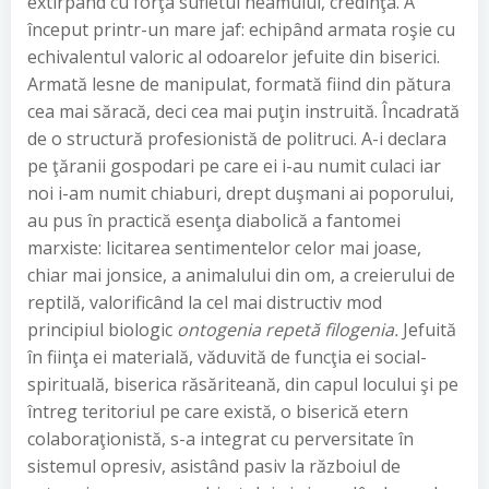
extirpând cu forţa sufletul neamului, credinţa. A
început printr-un mare jaf: echipând armata roşie cu
echivalentul valoric al odoarelor jefuite din biserici.
Armată lesne de manipulat, formată fiind din pătura
cea mai săracă, deci cea mai puţin instruită. Încadrată
de o structură profesionistă de politruci. A-i declara
pe ţăranii gospodari pe care ei i-au numit culaci iar
noi i-am numit chiaburi, drept duşmani ai poporului,
au pus în practică esenţa diabolică a fantomei
marxiste: licitarea sentimentelor celor mai joase,
chiar mai jonsice, a animalului din om, a creierului de
reptilă, valorificând la cel mai distructiv mod
principiul biologic
ontogenia repetă filogenia.
Jefuită
în fiinţa ei materială, văduvită de funcţia ei social-
spirituală, biserica răsăriteană, din capul locului şi pe
întreg teritoriul pe care există, o biserică etern
colaboraţionistă, s-a integrat cu perversitate în
sistemul opresiv, asistând pasiv la războiul de