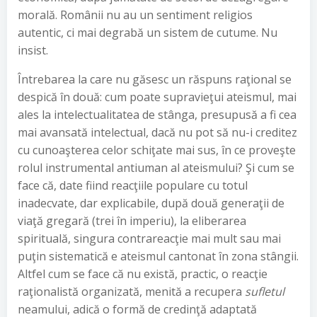
morală. Românii nu au un sentiment religios
autentic, ci mai degrabă un sistem de cutume. Nu
insist.
Întrebarea la care nu găsesc un răspuns raţional se
despică în două: cum poate supravieţui ateismul, mai
ales la intelectualitatea de stânga, presupusă a fi cea
mai avansată intelectual, dacă nu pot să nu-i creditez
cu cunoaşterea celor schiţate mai sus, în ce proveşte
rolul instrumental antiuman al ateismului? Şi cum se
face că, date fiind reacţiile populare cu totul
inadecvate, dar explicabile, după două generaţii de
viaţă gregară (trei în imperiu), la eliberarea
spirituală, singura contrareacţie mai mult sau mai
puţin sistematică e ateismul cantonat în zona stângii.
Altfel cum se face că nu există, practic, o reacţie
raţionalistă organizată, menită a recupera
sufletul
neamului, adică o formă de credinţă adaptată