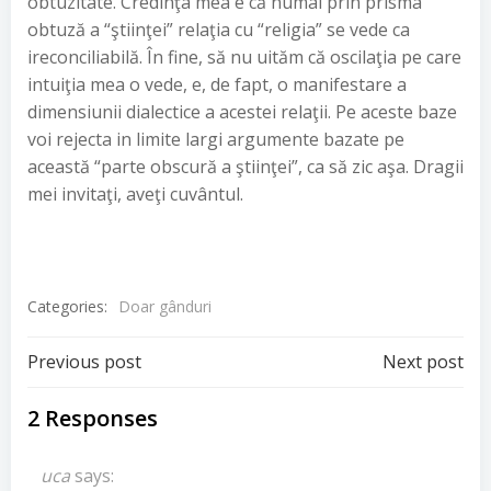
obtuzitate. Credinţa mea e că numai prin prisma
obtuză a “ştiinţei” relaţia cu “religia” se vede ca
ireconciliabilă. În fine, să nu uităm că oscilaţia pe care
intuiţia mea o vede, e, de fapt, o manifestare a
dimensiunii dialectice a acestei relaţii. Pe aceste baze
voi rejecta in limite largi argumente bazate pe
această “parte obscură a ştiinţei”, ca să zic aşa. Dragii
mei invitaţi, aveţi cuvântul.
Categories:
Doar gânduri
Post
Post
Previous post
Next post
navigation
navigation
2 Responses
uca
says: