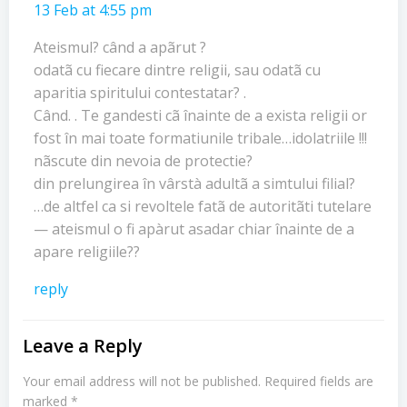
13 Feb at 4:55 pm
Ateismul? când a apãrut ?
odatã cu fiecare dintre religii, sau odatã cu
aparitia spiritului contestatar? .
Când. . Te gandesti cã înainte de a exista religii or
fost în mai toate formatiunile tribale…idolatriile !!!
nãscute din nevoia de protectie?
din prelungirea în vârstà adultã a simtului filial?
…de altfel ca si revoltele fatã de autoritãti tutelare
— ateismul o fi apàrut asadar chiar înainte de a
apare religiile??
reply
Leave a Reply
Your email address will not be published.
Required fields are
marked
*