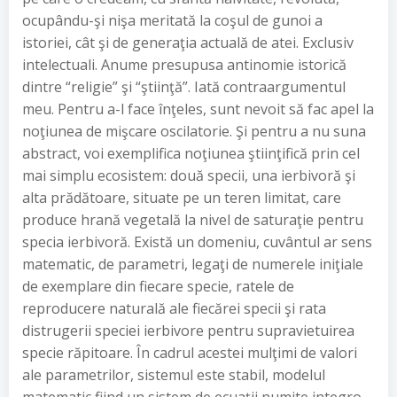
ocupându-şi nişa meritată la coşul de gunoi a
istoriei, cât şi de generaţia actuală de atei. Exclusiv
intelectuali. Anume presupusa antinomie istorică
dintre “religie” şi “ştiinţă”. Iată contraargumentul
meu. Pentru a-l face înţeles, sunt nevoit să fac apel la
noţiunea de mişcare oscilatorie. Şi pentru a nu suna
abstract, voi exemplifica noţiunea ştiinţifică prin cel
mai simplu ecosistem: două specii, una ierbivoră şi
alta prădătoare, situate pe un teren limitat, care
produce hrană vegetală la nivel de saturaţie pentru
specia ierbivoră. Există un domeniu, cuvântul ar sens
matematic, de parametri, legaţi de numerele iniţiale
de exemplare din fiecare specie, ratele de
reproducere naturală ale fiecărei specii şi rata
distrugerii speciei ierbivore pentru supravietuirea
specie răpitoare. În cadrul acestei mulţimi de valori
ale parametrilor, sistemul este stabil, modelul