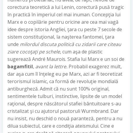
corectura teoretică a lui Lenin, corectură pusă tragic
în practică în imperiul cel mai inuman. Concepţia lui
Marx e o copilărie pentru oricine are cea mai vagă
idee despre istoria Angliei, ţara cu peste 7 secole de
sistem constituţional, la naşterea fantomei, ţara
unde
milordul discuta politică cu zidarii care citeau
ziare cocoţaţi pe schele
, cum aşa de plastic
sugerează André Maurois. Stafia lui Marx e un soi de
bagamfitil
,
avant la lettre.
Probabil exagerez mult,
dar aşa cum îl înţeleg eu pe Marx, azi ar fi teoretizat
terorismul islamic, ca formă de revoluţie mondială
antiburgheză. Admit că nu sunt 100% original,
sentimentele tulburi, instinctive, lipsite de un model
raţional, despre născătorul stafiei bântuitoare s-au
cristalizat şi cu ajutorul pastoruli Wurmbrand. Dar
nu insist, nu deschid o nouă paranteză, pentru a nu
dilua subiectul, care e condiţia ateismului. Cine e