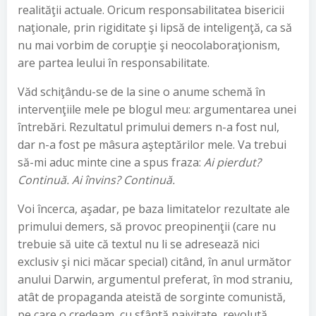
realităţii actuale. Oricum responsabilitatea bisericii
naţionale, prin rigiditate şi lipsă de inteligenţă, ca să
nu mai vorbim de corupţie şi neocolaboraţionism,
are partea leului în responsabilitate.
Văd schiţându-se de la sine o anume schemă în
intervenţiile mele pe blogul meu: argumentarea unei
întrebări. Rezultatul primului demers n-a fost nul,
dar n-a fost pe mâsura aşteptărilor mele. Va trebui
să-mi aduc minte cine a spus fraza:
Ai pierdut?
Continuă. Ai învins? Continuă.
Voi încerca, aşadar, pe baza limitatelor rezultate ale
primului demers, să provoc preopinenţii (care nu
trebuie să uite că textul nu li se adresează nici
exclusiv şi nici măcar special) citând, în anul următor
anului Darwin, argumentul preferat, în mod straniu,
atât de propaganda ateistă de sorginte comunistă,
pe care o credeam, cu sfântă naivitate, revolută,