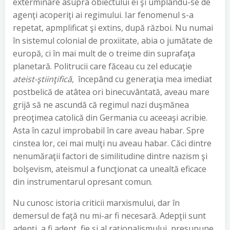
exterminare asupra obiectului ei şi umplându-se de
agenţi acoperiţi ai regimului. Iar fenomenul s-a
repetat, apmplificat şi extins, după război. Nu numai
în sistemul colonial de proxiitate, abia o jumătate de
europă, ci în mai mult de o treime din suprafaţa
planetară. Politrucii care făceau cu zel educaţie
ateist-ştiinţifică,
începând cu generaţia mea imediat
postbelică de atâtea ori binecuvântată, aveau mare
grijă să ne ascundă că regimul nazi duşmănea
preoţimea catolică din Germania cu aceeaşi acribie.
Asta în cazul improbabil în care aveau habar. Spre
cinstea lor, cei mai mulţi nu aveau habar. Căci dintre
nenumăraţii factori de similitudine dintre nazism şi
bolşevism, ateismul a funcţionat ca unealtă eficace
din instrumentarul opresant comun.
Nu cunosc istoria criticii marxismului, dar în
demersul de faţă nu mi-ar fi necesară. Adepţii sunt
adepţi, a fi adept, fie şi al raţionalismului, presupune