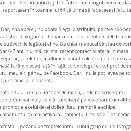
orii mei. Plecaţi puţin toţi trei. Între care dirigul meu din cla
i… raportasem în toamna lui 64 că urma să fac aceeaşi faculta
. Dar,
naturaliter
, nu poate fi egal distribuită, pe cele 496 pe
atistica dialogurilor, habar n-am ce procent din 496 fu reali
 străvechile legături afine. Ba chiar n-apucai să stau de vo
oar 6-7 ani în urmă, cel mai recent contact bilateral în masa
legrafic, la telefon, în ultimele minute ale drumului spre cas
a masă furăm plasaţi faţă în faţă, cu omologul ei, tot prof de m
butul meu aici până… pe Facebook. Dar… nu le poţi avea pe t
aşi, străluci prin absenţă…
 catalogului, circulă un tabel de mână, unde ne scriserăm
opie. Cei mai mulţi se mărturisiiseră panesionari. Cum altfe
de promoţie a celui de-al doilea liceu, membră a echipei
amănuntul că mai activa la… cabinetul fiicei sale. Tot medic.
festări, pozând pe treptele intrării unui grup de 4-5 fotogra