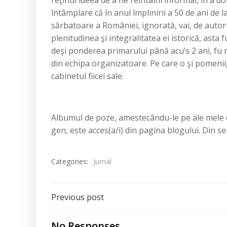
reţinui ideea de a ne reîntâlni informal, în a do
întâmplare că în anul împlinirii a 50 de ani de 
sărbatoare a României, ignorată, vai, de autori
plenitudinea şi integralitatea ei istorică, asta 
deşi ponderea primarului până acu’s 2 ani, fu m
din echipa organizatoare. Pe care o şi pomenii, 
cabinetul fiicei sale.
Albumul de poze, amestecându-le pe ale mele cu
gen, este acces(a/i) din pagina blogului. Din se
Categories:
Jurnal
Post
Previous post
navigation
No Responses