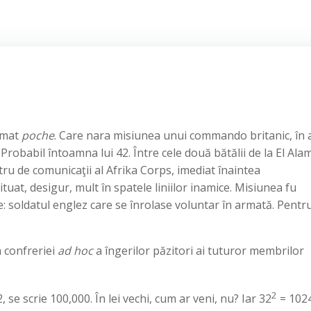
ormat
poche
. Care nara misiunea unui commando britanic, în 
robabil întoamna lui 42. Între cele două bătălii de la El Ala
ru de comunicaţii al Afrika Corps, imediat înaintea
uat, desigur, mult în spatele liniilor inamice. Misiunea fu
ie: soldatul englez care se înrolase voluntar în armată. Pentr
a confreriei
ad hoc
a îngerilor păzitori ai tuturor membrilor
2
2, se scrie 100,000. În lei vechi, cum ar veni, nu? Iar 32
= 1024