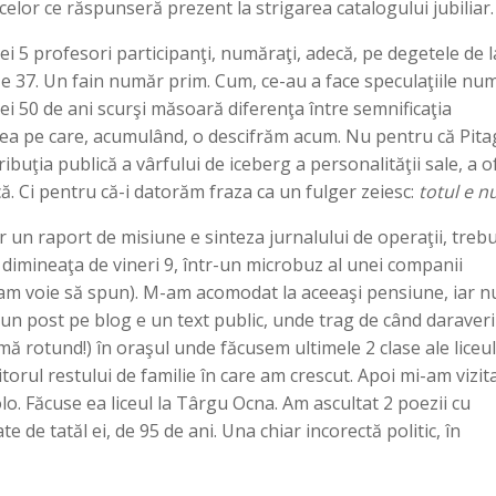
elor ce răspunseră prezent la strigarea catalogului jubiliar.
 5 profesori participanţi, număraţi, adecă, pe degetele de l
u e 37. Un fain număr prim. Cum, ce-au a face speculaţiile nu
ei 50 de ani scurşi măsoară diferenţa între semnificaţia
 cea pe care, acumulând, o descifrăm acum. Nu pentru că Pit
ribuţia publică a vârfului de iceberg a personalităţii sale, a o
. Ci pentru că-i datorăm fraza ca un fulger zeiesc:
totul e n
r un raport de misiune e sinteza jurnalului de operaţii, trebu
dimineaţa de vineri 9, într-un microbuz al unei companii
am voie să spun). M-am acomodat la aceeaşi pensiune, iar nu
r un post pe blog e un text public, unde trag de când daraveri
umă rotund!) în oraşul unde făcusem ultimele 2 clase ale liceul
torul restului de familie în care am crescut. Apoi mi-am vizit
lo. Făcuse ea liceul la Târgu Ocna. Am ascultat 2 poezii cu
e de tatăl ei, de 95 de ani. Una chiar incorectă politic, în