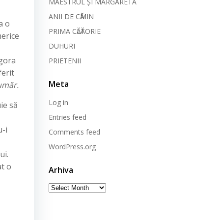
MAESTRUL ȘI MARGARETA
ANII DE CӐMIN
a o
PRIMA CӐLӐTORIE
merice
DUHURI
agora
PRIETENII
ferit
Meta
umăr.
Log in
ie să
Entries feed
-i
Comments feed
WordPress.org
ui.
at o
Arhiva
Arhiva