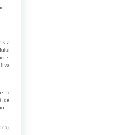
i
a s-a
lului
 ce i
îi va
m s-o
ă, de
în
ând),