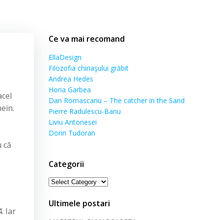
Ce va mai recomand
EllaDesign
Filozofia chiriaşului grăbit
Andrea Hedes
Horia Garbea
acel
Dan Romascanu – The catcher in the Sand
mein.
Pierre Radulescu-Banu
Liviu Antonesei
Dorin Tudoran
u că
Categorii
Categorii
Ultimele postari
. Iar