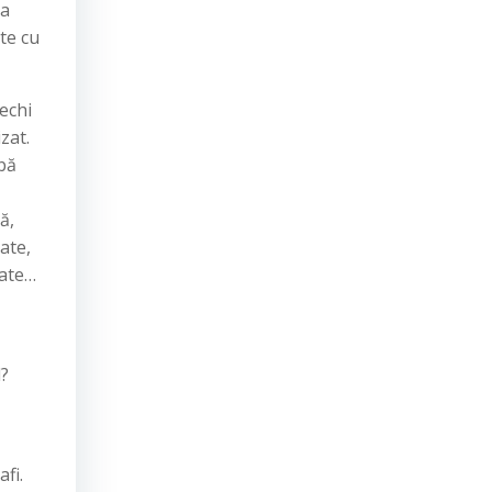
sa
te cu
rechi
zat.
rbă
ă,
ate,
oate…
l?
fi.