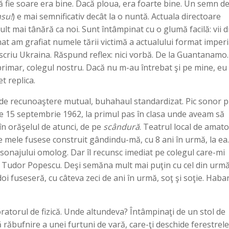
ă fie soare era bine. Dacă ploua, era foarte bine. Un semn d
nsu!
) e mai semnificativ decât la o nuntă. Actuala directoare
ult mai tânără ca noi. Sunt întâmpinat cu o glumă facilă: vii d
at am grafiat numele tării victimă a actualului format imperi
u scriu Ukraina. Răspund reflex: nici vorbă. De la Guantanamo.
l primar, colegul nostru. Dacă nu m-au întrebat şi pe mine, eu
t replica.
e de recunoaştere mutual, buhahaul standardizat. Pic sonor 
e 15 septembrie 1962, la primul pas în clasa unde aveam să
în orăşelul de atunci, de pe
scândură
. Teatrul local de amato
e mele fusese construit gândindu-mă, cu 8 ani în urmă, la ea.
rsonajului omolog. Dar îl recunsc imediat pe colegul care-mi
ui Tudor Popescu. Deşi semăna mult mai puţin cu cel din urm
oi fuseseră, cu câteva zeci de ani în urmă, soţ şi soţie. Haba
atorul de fizică. Unde altundeva? Întâmpinaţi de un stol de
 răbufnire a unei furtuni de vară, care-ţi deschide ferestrele