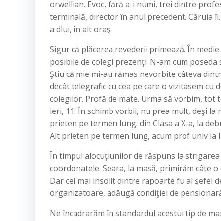
orwellian. Evoc, fără a-i numi, trei dintre profes
terminală, director în anul precedent. Căruia î
a dlui, în alt oraş.
Sigur că plăcerea revederii primează. În medie
posibile de colegi prezenţi. N-am cum poseda st
Ştiu că mie mi-au rămas nevorbite câteva dintre
decât telegrafic cu cea pe care o vizitasem cu d
colegilor. Profă de mate. Urma să vorbim, tot te
ieri, 11. În schimb vorbii, nu prea mult, deşi l
prieten pe termen lung. din Clasa a X-a, la de
Alt prieten pe termen lung, acum prof univ la I
În timpul alocuţiunilor de răspuns la strigarea
coordonatele. Seara, la masă, primirăm câte o c
Dar cel mai insolit dintre rapoarte fu al şefei 
organizatoare, adăugă condiţiei de pensionară 
Ne încadrarăm în standardul acestui tip de mani