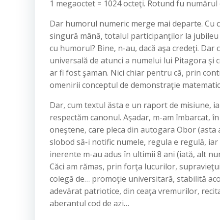
1 megaoctet = 1024 octeţi. Rotund fu numărul c
Dar humorul numeric merge mai departe. Cu cei
singură mână, totalul participanţilor la jubile
cu humorul? Bine, n-au, dacă aşa credeţi. Dar c
universală de atunci a numelui lui Pitagora şi
ar fi fost şaman. Nici chiar pentru că, prin cont
omenirii conceptul de demonstraţie matematică
Dar, cum textul ăsta e un raport de misiune, ia
respectăm canonul. Aşadar, m-am îmbarcat, în 
oneştene, care pleca din autogara Obor (asta 
slobod să-i notific numele, regula e regulă, ia
inerente m-au adus în ultimii 8 ani (iată, alt n
Căci am rămas, prin forţa lucurilor, supravieţui
colegă de… promoţie universitară, stabilită aco
adevărat patriotice, din ceaţa vremurilor, recitat
aberantul cod de azi…