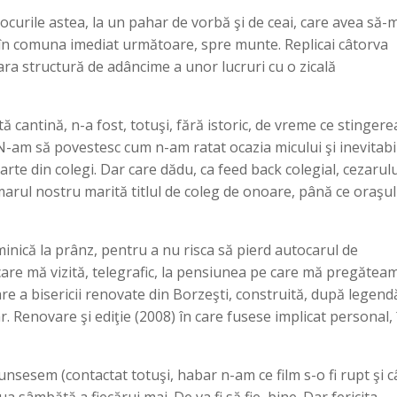
 locurile astea, la un pahar de vorbă şi de ceai, care avea să-m
 în comuna imediat următoare, spre munte. Replicai câtorva
a structură de adâncime a unor lucruri cu o zicală
ă cantină, n-a fost, totuşi, fără istoric, de vreme ce stingere
N-am să povestesc cum n-am ratat ocazia micului şi inevitabi
te din colegi. Dar care dădu, ca feed back colegial, cezarului
marul nostru marită titlul de coleg de onoare, până ce oraşul 
inică la prânz, pentru a nu risca să pierd autocarul de
care mă vizită, telegrafic, la pensiunea pe care mă pregătea
e a bisericii renovate din Borzeşti, construită, după legend
r. Renovare şi ediţie (2008) în care fusese implicat personal, 
unsesem (contactat totuşi, habar n-am ce film s-o fi rupt şi c