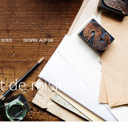
 SCRIS
DESPRE AUTOR
 de misiune –