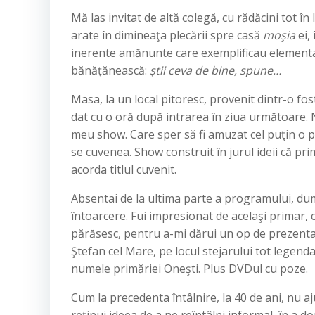
Mă las invitat de altă colegă, cu rădăcini tot în
arate în dimineaţa plecării spre casă
moşia
ei,
inerente amănunte care exemplificau elementar
bănăţănească:
ştii ceva de bine, spune…
Masa, la un local pitoresc, provenit dintr-o fost
dat cu o oră după intrarea în ziua următoare. 
meu show. Care sper să fi amuzat cel puţin o par
se cuvenea. Show construit în jurul ideii că pri
acorda titlul cuvenit.
Absentai de la ultima parte a programului, dum
întoarcere. Fui impresionat de acelaşi primar, 
părăsesc, pentru a-mi dărui un op de prezentar
Ştefan cel Mare, pe locul stejarului tot legenda
numele primăriei Oneşti. Plus DVDul cu poze.
Cum la precedenta întâlnire, la 40 de ani, nu aj