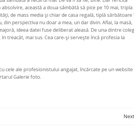
ua sâmbătă a fiecărui mai. De va fi să fie, bine. Dar fericita
la absolvire, această a doua sâmbătă să pice pe 10 mai, tripla
tăţi, de mass media şi chiar de casa regală, tiplă sărbătoare 
fu, din perspectiva nu doar a mea, un dar divin. Aflai, la masă, 
ajoră, ideea datei fuse deliberat aleasă. De una dintre cole
în treacăt, mai sus. Cea care-şi serveşte încă profesia la
 cele ale profesionistului angajat, încărcate pe un website
rtarul Galerie foto.
Post
Next
navigation