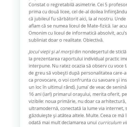
Constat o regretabilă asimetrie. Cei 5 profesor
prima cu două licee, cel de-al doilea înfiinţându
că jubileul fu sărbătorit aici, la al nostru. Und
aflam că se numea liceul de Mate-fizică. Iar a
Omonim cu liceul de informatică absolvit, acu’s 
subliniat doar o realitate. Obiectivă.
Jocul vieţii şi al morţii
din nondeşertul de sticlă
la prezentarea raportului individual practic i
interpune. Nu ratez ocazia să observ cu voce 
de greu să vobeşti după personalitatea care-a
ca provocare, o voi confrunta cu savoare şi ins
un loc în ultimul rând). Juma’ de veac de senin
16 ani (iar!) primarul oraşului, merita oferit, 
vizibile: noua primărie, nu doar ca arhitectură, 
ultramodernă, conectată la lume via internet, 
găzduieşte şi atâtea altele. Multe. Ceea ce mă
odată mai mult declamarea unui
curriculum vi