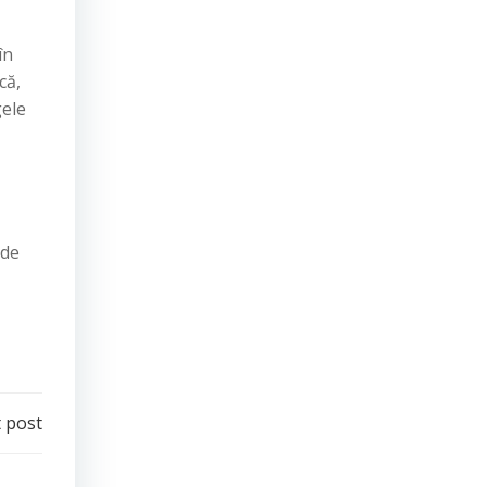
în
că,
gele
 de
 post