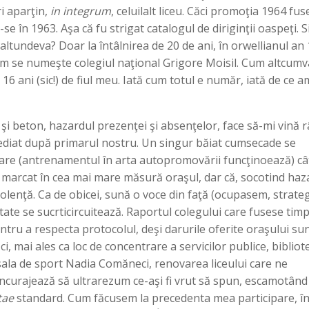
i aparţin,
in integrum
, celuilalt liceu. Căci promoţia 1964 fus
-se în 1963. Aşa că fu strigat catalogul de diriginţii oaspeţi. 
e altundeva? Doar la întâlnirea de 20 de ani, în orwellianul an
cum se numeşte colegiul naţional Grigore Moisil. Cum altcumv
16 ani (sic!) de fiul meu. Iată cum totul e număr, iată de ce a
 şi beton, hazardul prezenţei şi absenţelor, face să-mi vină 
mediat după primarul nostru. Un singur băiat cumsecade se
tare (antrenamentul în arta autopromovării funcţinoează) câ
 marcat în cea mai mare măsură oraşul, dar că, socotind haz
olenţă. Ca de obicei, sună o voce din faţă (ocupasem, strateg
ătate se sucrticircuitează. Raportul colegului care fusese tim
pentru a respecta protocolul, deşi darurile oferite oraşului su
ci, mai ales ca loc de concentrare a servicilor publice, bibliot
sala de sport Nadia Comăneci, renovarea liceului care ne
 încurajează să ultrarezum ce-aşi fi vrut să spun, escamotând
tae
standard. Cum făcusem la precedenta mea participare, în