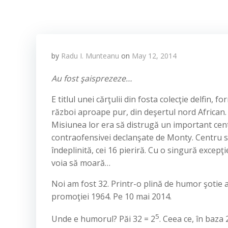
by
Radu I. Munteanu
on
May 12, 2014
Au fost şaisprezeze…
E titlul unei cărţulii din fosta colecţie delfin, f
război aproape pur, din deşertul nord African. P
Misiunea lor era să distrugă un important cent
contraofensivei declanşate de Monty. Centru sit
îndeplinită, cei 16 pieriră. Cu o singură excepţ
voia să moară…
Noi am fost 32. Printr-o plină de humor şotie 
promoţiei 1964. Pe 10 mai 2014.
5
Unde e humorul? Păi 32 = 2
. Ceea ce, în baza 