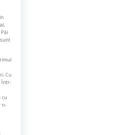
e
in
al,
 Păi
 sunt
primul
ri. Cu
 Într-
ă cu
r n-
.