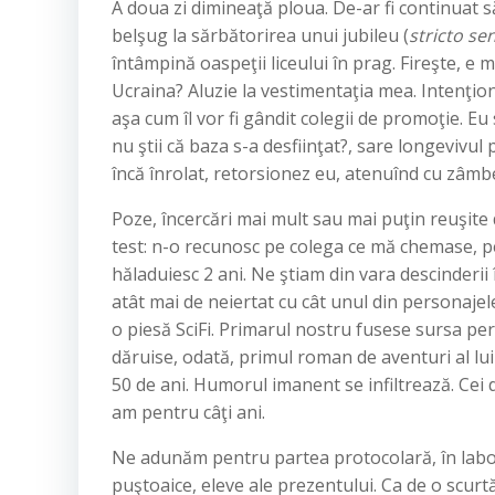
A doua zi dimineaţă ploua. De-ar fi continuat s
belşug la sărbătorirea unui jubileu (
stricto se
întâmpină oaspeţii liceului în prag. Fireşte, e m
Ucraina? Aluzie la vestimentaţia mea. Intenţion
aşa cum îl vor fi gândit colegii de promoţie. E
nu ştii că baza s-a desfiinţat?, sare longevivu
încă înrolat, retorsionez eu, atenuînd cu zâmbe
Poze, încercări mai mult sau mai puţin reuşit
test: n-o recunosc pe colega ce mă chemase, p
hăladuiesc 2 ani. Ne ştiam din vara descinderii 
atât mai de neiertat cu cât unul din personajel
o piesă SciFi. Primarul nostru fusese sursa pe
dăruise, odată, primul roman de aventuri al l
50 de ani. Humorul imanent se infiltrează. Cei d
am pentru câţi ani.
Ne adunăm pentru partea protocolară, în labor
puştoaice, eleve ale prezentului. Ca de o scurtă