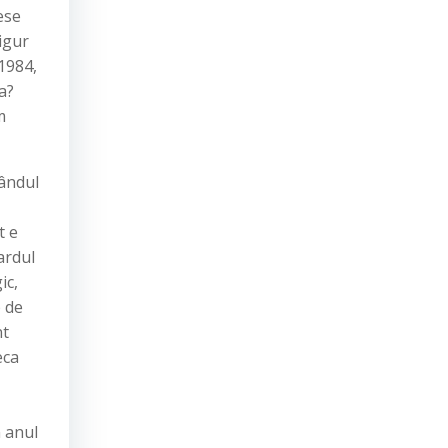
ese
Sigur
 1984,
a?
m
rândul
t e
ardul
ic,
p de
nt
eca
 anul