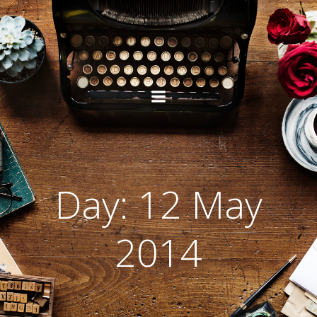
Skip
to
content
Day:
12 May
2014