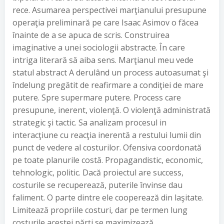
rece. Asumarea perspectivei marţianului presupune
operaţia preliminară pe care Isaac Asimov o făcea
înainte de a se apuca de scris. Construirea
imaginative a unei sociologii abstracte. În care
intriga literară să aiba sens. Marţianul meu vede
statul abstract A derulând un process autoasumat şi
îndelung pregătit de reafirmare a condiţiei de mare
putere. Spre supermare putere. Process care
presupune, inerent, violenţă. O violenţă administrată
strategic şi tactic. Sa analizam procesul in
interacţiune cu reacţia inerentă a restului lumii din
punct de vedere al costurilor. Ofensiva coordonată
pe toate planurile costă. Propagandistic, economic,
tehnologic, politic. Dacă proiectul are success,
costurile se recuperează, puterile învinse dau
faliment. O parte dintre ele cooperează din laşitate.
Limitează propriile costuri, dar pe termen lung
costurile acestei părţi se maximizează.