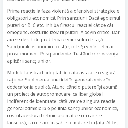
Prima reacţie la faza violentă a ofensivei strategice e
obligatoriu economică. Prin sancţiuni. Dacă egoismul
puterilor B, C etc, inhibă firescul reacţiei cât de cât
omogene, costurile izolării puterii A devin critice. Dar
aici se deschide problema demersului de faţă.
Sancţiunile economice costă şi ele. Şi vin în cel mai
prost moment. Postpandemie. Testând consecvenţa
aplicării sancţiunilor.
Modelul abstract adoptat de data asta are o sigură
raţiune. Sublinierea unei idei în general omise în
dodecafonia publică. Atunci când o putere îşi asumă
un proiect de autopromovare, ca lider global,
indiferent de identitate, câtă vreme singura reacţie
general admisibilă e pe linia sancţiunilor economice,
costul acestora trebuie asumat de cei care le
lansează, ca cee ace în şah e o mutare forţată. Altfel,