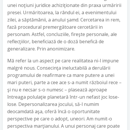
unei noţiuni juridice achiziţionate din praxa urmăririi
presei. Urmăritoarea, la rândul ei, a evenimentului
zilei, a săptămânii, a anului şamd. Cercetarea in rem,
fază procedural premergătoare cercetării in
personam. Astfel, concluziile, fireşte personale, ale
reflecţiilor, beneficiază de o doză benefică de
generalizare. Prin anonimizare.
Mă refer la un aspect pe care realitatea ni-l impune
malgré nous. Consecinţa ineluctabilă a derulării
programului de reafirmare ca mare putere a unei
mari puteri, parte a cee ace s-a numit războiul rece –
şi nu e necsar s-o numesc – plasează aproape
întreaga polulaţie planetară într-un nefast joc lose-
lose. Depersonalizarea jocului, să-l numim
deocamdată aşa, oferă încă o oportunitate
perspective pe care o adopt, uneori. Am numit-o
perspectiva marţianului. A unui personaj care poate