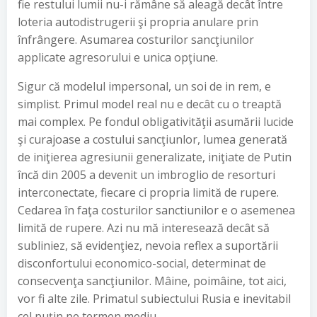
fie restului lumii nu-i rămâne să aleagă decât între
loteria autodistrugerii şi propria anulare prin
înfrângere. Asumarea costurilor sancţiunilor
applicate agresorului e unica opţiune.
Sigur că modelul impersonal, un soi de in rem, e
simplist. Primul model real nu e decât cu o treaptă
mai complex. Pe fondul obligativităţii asumării lucide
şi curajoase a costului sancţiunlor, lumea generată
de iniţierea agresiunii generalizate, iniţiate de Putin
încă din 2005 a devenit un imbroglio de resorturi
interconectate, fiecare ci propria limită de rupere.
Cedarea în faţa costurilor sanctiunilor e o asemenea
limită de rupere. Azi nu mă interesează decât să
subliniez, să evidenţiez, nevoia reflex a suportării
disconfortului economico-social, determinat de
consecvenţa sancţiunilor. Mâine, poimâine, tot aici,
vor fi alte zile. Primatul subiectului Rusia e inevitabil
cel puţin pe termen mediu.