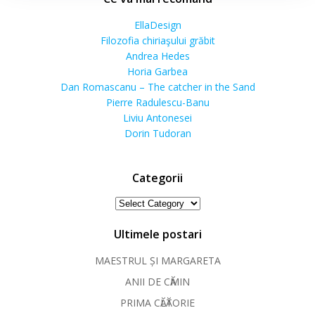
EllaDesign
Filozofia chiriaşului grăbit
Andrea Hedes
Horia Garbea
Dan Romascanu – The catcher in the Sand
Pierre Radulescu-Banu
Liviu Antonesei
Dorin Tudoran
Categorii
Categorii
Ultimele postari
MAESTRUL ȘI MARGARETA
ANII DE CӐMIN
PRIMA CӐLӐTORIE