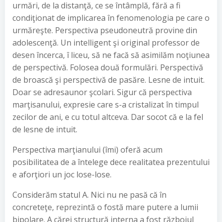
urmări, de la distanţă, ce se întâmplă, fără a fi
condiţionat de implicarea în fenomenologia pe care o
urmăreşte. Perspectiva pseudoneutră provine din
adolescenţă. Un intelligent şi original professor de
desen încerca, î liceu, să ne facă să asimilăm noţiunea
de perspectivă. Folosea două formulări. Perspectivă
de broască şi perspectivă de pasăre. Lesne de intuit.
Doar se adresaunor şcolari. Sigur că perspectiva
marţisanului, expresie care s-a cristalizat în timpul
zecilor de ani, e cu totul altceva. Dar socot că e la fel
de lesne de intuit.
Perspectiva marţianului (îmi) oferă acum
posibilitatea de a întelege dece realitatea prezentului
e aforţiori un joc lose-lose.
Considerăm statul A. Nici nu ne pasă că în
concreteţe, reprezintă o fostă mare putere a lumii
bipolare. A cărei structură interna a fost războiul