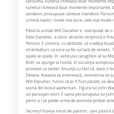
cârciumă, sunetul ritmează doar momente impor
sunetul ritmează doar momente importante, dar n
aordeon, presupuse cântece irlandeze. Persona
schimă replici. Unele mai dure, cele mai multe 
Până la urmăă Will Danaher e manipulat de o c
Kate Danaher, a căror atractie reciprocă e fire
filmului. E convins, cu abilitate, că tradiţia lo
strâmbături, ca sora sa fie curtată de venetic.
spate la spate, în vehicului caraghios al lui M
Bref, se ajunge la nuntă, în socuinţa somptuoa
promise ca zester. Anunţă cu fast că, dacă o fem
Delane. Aceasta se enervează, ceremonia se su
Will Danaher, furios că ar fi fost păcălit, se 
scenă din boxul aamerican. Figura lui John Way
un persojan mort. E taina personajului lui John
pentr a i se piede urma de ancheta poliţiei ame
Secretul fusese intuit de pastror, care păstra tă