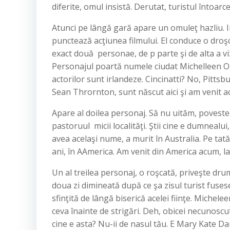
diferite, omul insistă. Derutat, turistul întoarce
Atunci pe lângă gară apare un omuleţ hazliu. In
punctează acţiunea filmului. El conduce o droşc
exact două personae, de p parte şi de alta a vi
Personajul poartă numele ciudat Michelleen O
actorilor sunt irlandeze. Cincinatti? No, Pitts
Sean Thrornton, sunt născut aici şi am venit aca
Apare al doilea personaj. Să nu uităm, poveste
pastoruul micii localităţi. Ştii cine e dumnealui
avea acelaşi nume, a murit în Australia. Pe t
ani, în AAmerica. Am venit din America acum, la l
Un al treilea personaj, o roşcată, priveşte dru
doua zi dimineată după ce şa zisul turist fusese
sfinţită de lângă biserică acelei fiinţe. Michelee
ceva înainte de strigări. Deh, obicei necunoscut 
cine e asta? Nu-ii de nasul tău. E Mary Kate Da