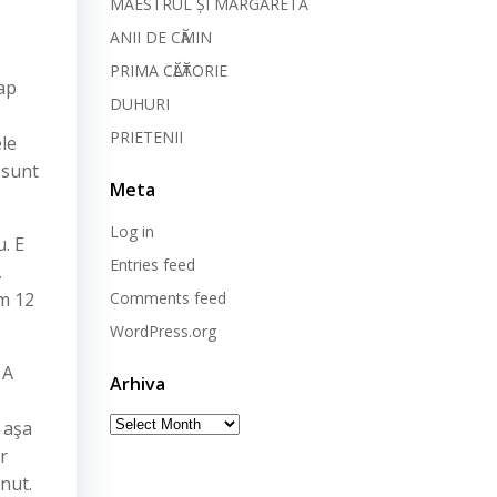
MAESTRUL ȘI MARGARETA
ANII DE CӐMIN
PRIMA CӐLӐTORIE
cap
DUHURI
PRIETENII
le
 sunt
Meta
Log in
. E
Entries feed
,
am 12
Comments feed
WordPress.org
 A
Arhiva
Arhiva
i aşa
r
nut.