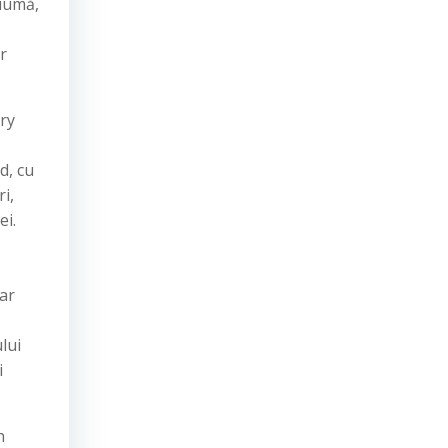
ciumă,
r
ry
d, cu
i,
ei.
ar
lui
i
n