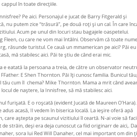
 cappul în toate direcţiile.
nisfree? Pe aici. Personajul e jucat de Barry Fitgerald şi
ă, nu putem zice “trăsură”, pe două roţi şi un cal. În care în
zitiului. Acum pe unul din locuri stau bagajele oaspetelui.
g Fleen, cu care ne vom mai întâlni. Observăm că toate nume
burg, răsunde turistul. Ce cauă un mmamerican pe aici? Păi eu
să, mă stabilesc aici. Păi te ştiu de când erai mic.
a e eatată la persoana a treia, de către un observator neutru
, FFather: E Shen Thornton. Păi îţi cunosc familia. Bunicul tău
atăl tău cum îl chema? Mike Thornton. Mama a mrit când ave
ocul de naştere, la Innisfree, să mă stabilesc aici.
mul furişată. E o roşcată (evident Jucată de Maureen O’Hara).
 adus acasă, Il vedem în biserica locală. La ieşire oferă apă
n, care aştepta pe scaunul vizitiului îl ceartă. N-ai voie să fac
de străin, deşi era deja cunoscut ca fiid originarr de aici,. Da
naher, sora lui Red Will Danaher, cel mai important om din ţi