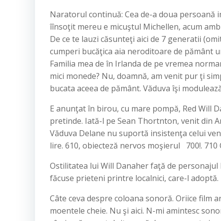
Naratorul continuă: Cea de-a doua persoană im
îînsoţit mereu e micuştul Michellen, acum ambi c
De ce te lauzi căsunteţi aici de 7 generatii (omi
cumperi bucăţica aia neroditoare de pământ und
Familia mea de în Irlanda de pe vremea normanz
mici monede? Nu, doamnă, am venit pur ţi simp
bucata aceea de pământ. Văduva îşi moduleaz
E anunţat în birou, cu mare pompă, Red Will Da
pretinde. Iată-l pe Sean Thortnton, venit din Am
Văduva Delane nu suportă insistenţa celui veni
lire. 610, obiecteză nervos moşierul 700!. 710
Ostilitatea lui Will Danaher faţă de personaju
făcuse prieteni printre localnici, care-l adoptă.
Câte ceva despre coloana sonoră. Oriice film a
moentele cheie. Nu şi aici. N-mi amintesc sonorul