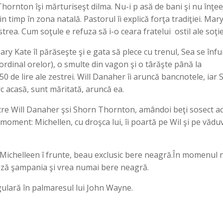
 Thornton îşi mărturiseşt dilma. Nu-i p asă de bani şi nu înţe
ţin timp în zona natală. Pastorul îi explică forţa tradiţiei. Ma
rea. Cum soţule e refuza să i-o ceara fratelui ostil ale soţie
ry Kate îl părăseşte şi e gata să plece cu trenul, Sea se înfu
 ordinal orelor), o smulte din vagon şi o târăşte până la
350 de lire ale zestrei. Will Danaher îi aruncă bancnotele, iar
c acasă, sunt măritată, aruncă ea.
între Will Danaher şsi Shorn Thornton, amândoi beţi sosect a
moment: Michellen, cu droşca lui, îi poartă pe Wil şi pe vădu
 Michelleen î frunte, beau exclusic bere neagră.În momenul n
ză şampania şi vrea numai bere neagră.
gulară în palmaresul lui John Wayne.