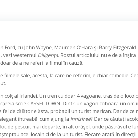
 John Ford, cu John Wayne, Maureen O’Hara şi Barry Fitzgerald.
e, vezi westernul
Diligenţa
. Rostul articolului nu e de a înşira
doar de a ne referi la filmul în cauză.
e filmele sale, acesta, la care ne referim, e chiar comedie. Ce
ut.
n colţ al Irlandei. Un tren cu doar 4 vagoane, tras de o locol
e căreia scrie CASSELTOWN. Dintr-un vagon coboară un om în
 fel de călător e ăsta, probabil un turist merican. Dar de ce 
 elegant întreabă: cum ajung la
Innisfree
? Dar ce căutaţi acol
oc de pescuit mai departe, în alt orăşel, unde păstrăvul e lu
şteptau acei localnici de la un turist. Fiecare arată în direcţii