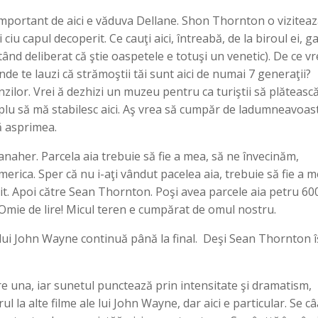
portant de aici e văduva Dellane. Shon Thornton o viziteaz
iu capul decoperit. Ce cauţi aici, întreabă, de la biroul ei, g
tând deliberat că ştie oaspetele e totuşi un venetic). De ce vr
e te lauzi că strămoştii tăi sunt aici de numai 7 generaţii?
ilor. Vrei ă dezhizi un muzeu pentru ca turiştii să plăteasc
lu să mă stabilesc aici. Aş vrea să cumpăr de ladumneavoas
ă asprimea.
naher. Parcela aia trebuie să fie a mea, să ne învecinăm,
erica. Sper că nu i-aţi vândut pacelea aia, trebuie să fie a m
t. Apoi către Sean Thornton. Poşi avea parcele aia petru 60
 Omie de lire! Micul teren e cumpărat de omul nostru.
l lui John Wayne continuă până la final. Deşi Sean Thornton î
re una, iar sunetul punctează prin intensitate şi dramatism,
 la alte filme ale lui John Wayne, dar aici e particular. Se câ