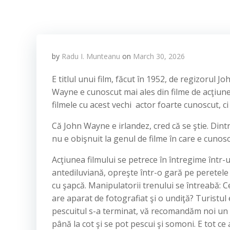
by
Radu I. Munteanu
on
March 30, 2026
E titlul unui film, făcut în 1952, de regizorul
Wayne e cunoscut mai ales din filme de acţiun
filmele cu acest vechi actor foarte cunoscut, ci 
Că John Wayne e irlandez, cred că se ştie. Dintr
nu e obişnuit la genul de filme în care e cunosc
Acţiunea filmului se petrece în întregime într-u
antediluviană, opreşte într-o gară pe peretel
cu şapcă. Manipulatorii trenului se întreabă: Ce
are aparat de fotografiat şi o undiţă? Turistul
pescuitul s-a terminat, vă recomandăm noi un l
până la cot şi se pot pescui şi somoni. E tot ce a