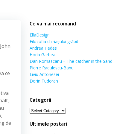
Ce va mai recomand
EllaDesign
Filozofia chiriaşului grăbit
 John
Andrea Hedes
Horia Garbea
Dan Romascanu – The catcher in the Sand
Pierre Radulescu-Banu
ea ce
Liviu Antonesei
Dorin Tudoran
otiva
Categorii
alt,
nu
Categorii
o,
ng de
Ultimele postari