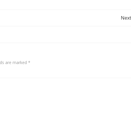
Post
Next
navigation
elds are marked
*