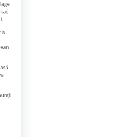
elage
rykae
i.
rie,
 Sean
casă
va
unţii