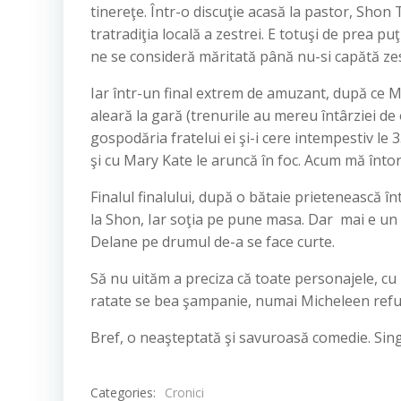
tinereţe. Într-o discuţie acasă la pastor, Shon
tratradiţia locală a zestrei. E totuşi de prea pu
ne se consideră măritată până nu-si capătă zest
Iar într-un final extrem de amuzant, după ce Ma
aleară la gară (trenurile au mereu întârziei de
gospodăria fratelui ei şi-i cere intempestiv le 
şi cu Mary Kate le aruncă în foc. Acum mă întor
Finalul finalului, după o bătaie prietenească 
la Shon, Iar soţia pe pune masa. Dar mai e un 
Delane pe drumul de-a se face curte.
Să nu uităm a preciza că toate personajele, cu
ratate se bea şampanie, numai Micheleen refu
Bref, o neaşteptată şi savuroasă comedie. Sin
Categories:
Cronici