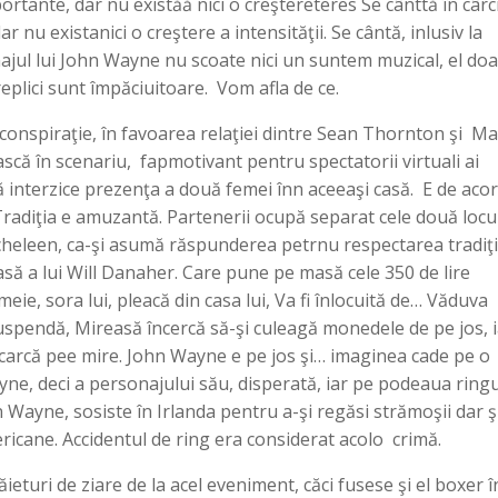
tante, dar nu existăă nici o creştereteres Se cânttă în câr
u existanici o creştere a intensităţii. Se cântă, inlusiv la
jul lui John Wayne nu scoate nici un suntem muzical, el doa
replici sunt împăciuitoare. Vom afla de ce.
onspiraţie, în favoarea relaţiei dintre Sean Thornton şi Ma
ască în scenariu, fapmotivant pentru spectatorii virtuali ai
cală interzice prezenţa a două femei înn aceeaşi casă. E de acor
 Tradiţia e amuzantă. Partenerii ocupă separat cele două locur
icheleen, ca-şi asumă răspunderea petrnu respectarea tradiţi
să a lui Will Danaher. Care pune pe masă cele 350 de lire
eie, sora lui, pleacă din casa lui, Va fi înlocuită de… Văduva
spendă, Mireasă încercă să-şi culeagă monedele de pe jos, i
descarcă pee mire. John Wayne e pe jos şi… imaginea cade pe o
ne, deci a personajului său, disperată, iar pe podeaua ringu
 Wayne, sosiste în Irlanda pentru a-şi regăsi strămoşii dar ş
ricane. Accidentul de ring era considerat acolo crimă.
ieturi de ziare de la acel eveniment, căci fusese şi el boxer î