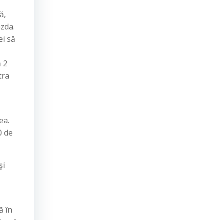
ă,
azda.
ei să
ă 2
tra
ea.
0 de
şi
ă în