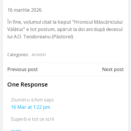
16 marttie 2026.
În fine, volumul citat la îceput “Hronicul Măscăriciului
Vălătuc” e tot postum, apărut la doi ani după decesul
lui A.O. Teodoreanu (Păstorel).
Categories:
Amintiri
Post
Post
Previous post
Next post
navigation
navigation
One Response
Dumitru Ichim
says:
16 Mar at 1:22 pm
Superb e tot ce scrii