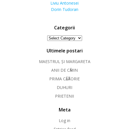
Liviu Antonesei
Dorin Tudoran
Categorii
Categorii
Ultimele postari
MAESTRUL ȘI MARGARETA
ANII DE CӐMIN
PRIMA CӐLӐTORIE
DUHURI
PRIETENII
Meta
Log in