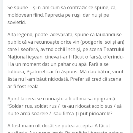
Se spune – şi n-am cum să contrazic ce spune, că,
moldovean fiind, îiaprecia pe ruşi, dar nu şi pe
sovietici.
Altă legend, poate adevărată, spune că lăudânduse
public că va recunoaşte orice vin (podgorie, soi şi an)
care I seoferă, avznd ochii închişi, pe scena Teatrului
Naţional ieşean, cineva i-ar fi făcut o farsă, oferindu-
I la un moment dat un pahar cu apă. Fără a se
tulbura, Pşatorel i-ar fi răspuns: Mă dau bătur, vinul
ăsta nu l-am băut niciodată. Prefer să cred că scena
ar fi fost reală.
Ajunf la ceea se cunoaşte a fi ultima sa epigramă:
“Soldar rus, soldat rus / te-au ridocat acolo sus / să
nu te ardă soarele / sau fin’că-ţi put picioarele?
A fost maim ult decât se putea accepta. A făcut