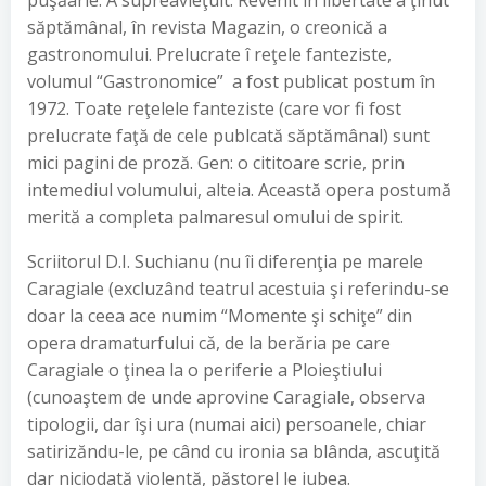
puşăarie. A supreavieţuit. Revenit în libertate a ţinut
săptămânal, în revista Magazin, o creonică a
gastronomului. Prelucrate î reţele fanteziste,
volumul “Gastronomice” a fost publicat postum în
1972. Toate reţelele fanteziste (care vor fi fost
prelucrate faţă de cele publcată săptămânal) sunt
mici pagini de proză. Gen: o cititoare scrie, prin
intemediul volumului, alteia. Această opera postumă
merită a completa palmaresul omului de spirit.
Scriitorul D.I. Suchianu (nu îi diferenţia pe marele
Caragiale (excluzând teatrul acestuia şi referindu-se
doar la ceea ace numim “Momente şi schiţe” din
opera dramaturfului că, de la berăria pe care
Caragiale o ţinea la o periferie a Ploieştiului
(cunoaştem de unde aprovine Caragiale, observa
tipologii, dar îşi ura (numai aici) persoanele, chiar
satirizăndu-le, pe când cu ironia sa blânda, ascuţită
dar niciodată violentă, păstorel le iubea.