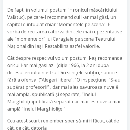
De fapt, în volumul postum “Hronicul măscăriciului
Vălătuc), pe care-l recommend cui l-ar mai găsi, un
capitol e intuulat chiar “Momentele pe scenă”. E
vorba de recitarea câtorva din cele mai repezentative
ale “momentelor” lui Caragiale pe scena Teatrului
Naţional din Iaşi. Restabilins astfel valorile.
Cât despre respecivul volum postum, l-aş recomanda
oricui l-ar mai găsi azi. (diţie 1966, la 2 ani după
decesul eroului nostru. Din schiţele subţiri, satirice
fără a ofensa (“Alegeri libere”, “O inspecţiune, “S-au
supărat profesorii” , dar mai ales savuroasa nuvelă
mai amplă, spublicată şi separate, “Inelul
Marghiloţeipublicată separat dac mai les nuvela mai
amplă “Inelul Marghioliţei”
Ccu acest scurt remember sper să-mi fi făcut, cât de
cât, de cât, datoria.