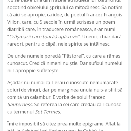
nu se bea
e una din frazele atribuietă lui. Ua sifonul,
socotind obiceiului şpriţului ca mitocănesc. Să notăm
că aici se apropie, ca idee, de poetul francez François
Villon, care, cu 5 secole în urmă,scrisese un poem
diatribă care, în traducere românească, s-ar numi
“
Crâşmarii care toarăă apă-n vi
n”. Uneori, chiar dacă
rareori, pentru o clipă, nele spirite se întâlnesc.
De unde numele poreclă “Păstorel”, cu care a rămas
cunoscut. Cred că nimeni nu ştie. Dar sufixul numelui
ni-l aproppie sufleteşte.
Aşadar nu numai că-I erau cunoscute nemumărate
soiuri de vinuri, dar pe marginea unuia nu s-a sfiit să
comită un calambur. E vorba de soiul francez
Sauterness
. Se referea la cei care credau că-l cunosc
cu termenul
Sot Termes.
Îmi e imposibil să citez prea multe epigrame. Aflat la