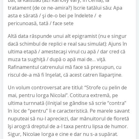
băi, la Kalsbad (azi Karlovy vary, în Cehia), la
tratament (de ce ne-amira?) îscrie tatălui său: Apa
asta e sărată / şi de-o bei pe îndelete / e
pericunoasă, tată / face sete
Altă data răspunde unui alt epigramist (nu e singur
dacă schimbul de replici e real sau simulat): Ajuns în
ultima etapă / amestecaşi vinul cu apă / dar cred că
muza ta sughiţă / după o apă mai de… viţă.
Rafinamentul catrenului mă face să presupun, cu
riscul de-a mă fi înşelat, că acest catren îîaparţine.
Un volum controversat are titlul: “Strofe cu pelin de
mai, pentru Iorga Nicolai”. Cotitura extremă, pe
ultima turnnată (iIniţial se gândise să scrie “contra”
în loc de “pentru” îi e caracteristică. Pe marele savant
nuputeai să nu-l apreciezi, dar mânuitorul de floretă
îşi arogră dreptul de a-l taxa pentru lipsa de humor.
Sigur, Nicolae Iorga e cine e dar nu s-a supărat.