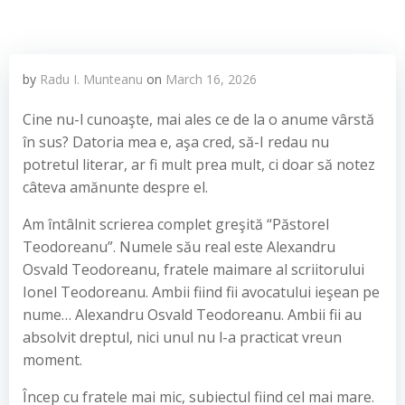
by
Radu I. Munteanu
on
March 16, 2026
Cine nu-l cunoaşte, mai ales ce de la o anume vârstă
în sus? Datoria mea e, aşa cred, să-I redau nu
potretul literar, ar fi mult prea mult, ci doar să notez
câteva amănunte despre el.
Am întâlnit scrierea complet greşită “Păstorel
Teodoreanu”. Numele său real este Alexandru
Osvald Teodoreanu, fratele maimare al scriitorului
Ionel Teodoreanu. Ambii fiind fii avocatului ieşean pe
nume… Alexandru Osvald Teodoreanu. Ambii fii au
absolvit dreptul, nici unul nu l-a practicat vreun
moment.
Încep cu fratele mai mic, subiectul fiind cel mai mare.