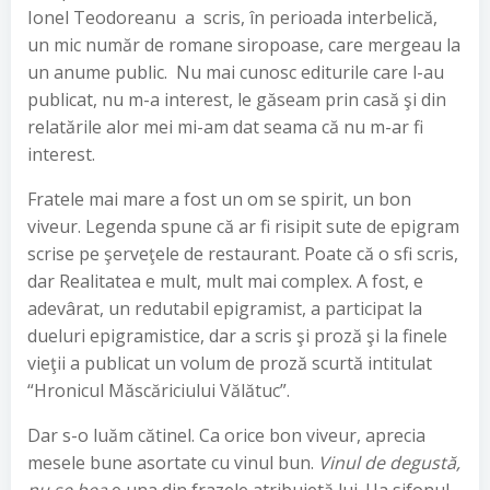
Ionel Teodoreanu a scris, în perioada interbelică,
un mic număr de romane siropoase, care mergeau la
un anume public. Nu mai cunosc editurile care l-au
publicat, nu m-a interest, le găseam prin casă şi din
relatările alor mei mi-am dat seama că nu m-ar fi
interest.
Fratele mai mare a fost un om se spirit, un bon
viveur. Legenda spune că ar fi risipit sute de epigram
scrise pe şerveţele de restaurant. Poate că o sfi scris,
dar Realitatea e mult, mult mai complex. A fost, e
adevârat, un redutabil epigramist, a participat la
dueluri epigramistice, dar a scris şi proză şi la finele
vieţii a publicat un volum de proză scurtă intitulat
“Hronicul Măscăriciului Vălătuc”.
Dar s-o luăm cătinel. Ca orice bon viveur, aprecia
mesele bune asortate cu vinul bun.
Vinul de degustă,