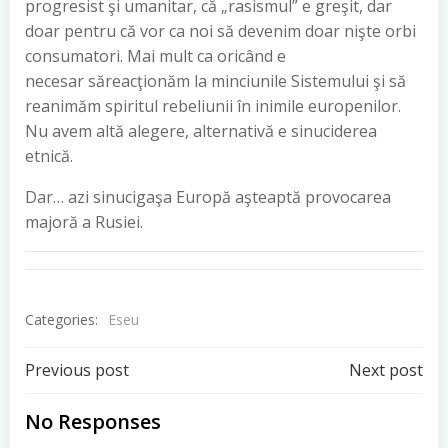
progresist şi umanitar, că „rasismul” e greşit, dar
doar pentru că vor ca noi să devenim doar nişte orbi
consumatori. Mai mult ca oricând e
necesar săreacţionăm la minciunile Sistemului şi să
reanimăm spiritul rebeliunii în inimile europenilor.
Nu avem altă alegere, alternativă e sinuciderea
etnică.
Dar… azi sinucigaşa Europă aşteaptă provocarea
majoră a Rusiei.
Categories:
Eseu
Post
Post
Previous post
Next post
navigation
navigation
No Responses