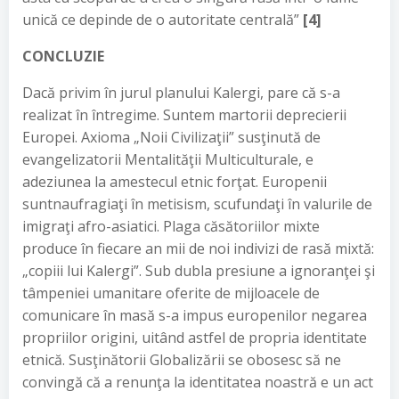
unică ce depinde de o autoritate centrală”
[4]
CONCLUZIE
Dacă privim în jurul planului Kalergi, pare că s-a
realizat în întregime. Suntem martorii deprecierii
Europei. Axioma „Noii Civilizaţii” susţinută de
evangelizatorii Mentalităţii Multiculturale, e
adeziunea la amestecul etnic forţat. Europenii
suntnaufragiaţi în metisism, scufundaţi în valurile de
imigraţi afro-asiatici. Plaga căsătoriilor mixte
produce în fiecare an mii de noi indivizi de rasă mixtă:
„copiii lui Kalergi”. Sub dubla presiune a ignoranţei şi
tâmpeniei umanitare oferite de mijloacele de
comunicare în masă s-a impus europenilor negarea
propriilor origini, uitând astfel de propria identitate
etnică. Susţinătorii Globalizării se obosesc să ne
convingă că a renunţa la identitatea noastră e un act