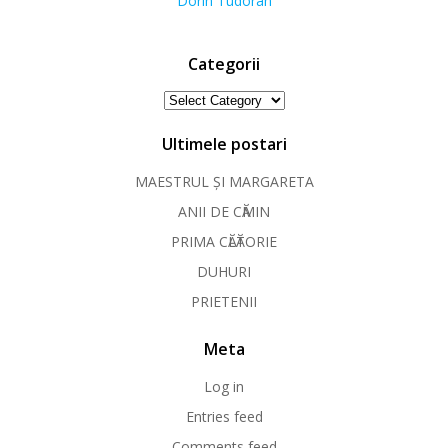
Dorin Tudoran
Categorii
Categorii
Ultimele postari
MAESTRUL ȘI MARGARETA
ANII DE CӐMIN
PRIMA CӐLӐTORIE
DUHURI
PRIETENII
Meta
Log in
Entries feed
Comments feed