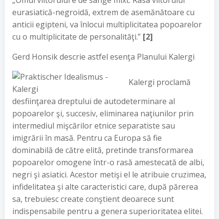
„Omul viitorului e de sânge mixt. Rasa viitorului
eurasiatică-negroidă, extrem de asemănătoare cu
anticii egipteni, va înlocui multiplicitatea popoarelor
cu o multiplicitate de personalităţi.”
[2]
Gerd Honsik descrie astfel esenţa Planului Kalergi
Kalergi proclamă
desfiinţarea dreptului de autodeterminare al
popoarelor şi, succesiv, eliminarea naţiunilor prin
intermediul mişcărilor etnice separatiste sau
imigrării în masă. Pentru ca Europa să fie
dominabilă de către elită, pretinde transformarea
popoarelor omogene într-o rasă amestecată de albi,
negri şi asiatici. Acestor metişi el le atribuie cruzimea,
infidelitatea şi alte caracteristici care, după părerea
sa, trebuiesc create conştient deoarece sunt
indispensabile pentru a genera superioritatea elitei.