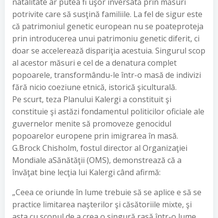
natalitate ar putea fi uşor inversată prin măsuri
potrivite care să susţină familiile. La fel de sigur este
că patrimoniul genetic european nu se poateproteja
prin introducerea unui patrimoniu genetic diferit, ci
doar se accelerează dispariţia acestuia. Singurul scop
al acestor măsuri e cel de a denatura complet
popoarele, transformându-le într-o masă de indivizi
fără nicio coeziune etnică, istorică şiculturală.
Pe scurt, teza Planului Kalergi a constituit şi
constituie şi astăzi fondamentul politicilor oficiale ale
guvernelor menite să promoveze genocidul
popoarelor europene prin imigrarea în masă.
G.Brock Chisholm, fostul director al Organizaţiei
Mondiale aSănătăţii (OMS), demonstrează că a
învăţat bine lecţia lui Kalergi când afirmă:
„Ceea ce oriunde în lume trebuie să se aplice e să se
practice limitarea naşterilor şi căsătoriile mixte, şi
asta cu scopul de a crea o singură rasă într-o lume