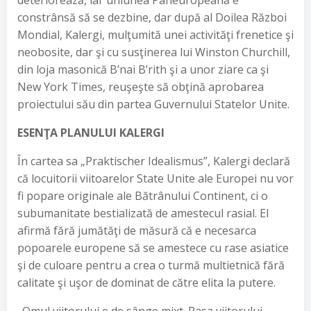
deteriorează, iar uniunea Paneuropeană e
constrânsă să se dezbine, dar după al Doilea Război
Mondial, Kalergi, mulţumită unei activităţi frenetice şi
neobosite, dar şi cu susţinerea lui Winston Churchill,
din loja masonică B’nai B’rith şi a unor ziare ca şi
New York Times, reuşeşte să obţină aprobarea
proiectului său din partea Guvernului Statelor Unite.
ESENŢA PLANULUI KALERGI
În cartea sa „Praktischer Idealismus”, Kalergi declară
că locuitorii viitoarelor State Unite ale Europei nu vor
fi popare originale ale Bătrânului Continent, ci o
subumanitate bestializată de amestecul rasial. El
afirmă fără jumătăţi de măsură că e necesarca
popoarele europene să se amestece cu rase asiatice
şi de culoare pentru a crea o turmă multietnică fără
calitate şi uşor de dominat de către elita la putere.