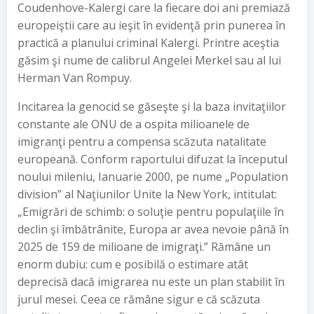
Coudenhove-Kalergi care la fiecare doi ani premiază
europeiştii care au ieşit în evidenţă prin punerea în
practică a planului criminal Kalergi. Printre aceştia
găsim şi nume de calibrul Angelei Merkel sau al lui
Herman Van Rompuy.
Incitarea la genocid se găseşte şi la baza invitaţiilor
constante ale ONU de a ospita milioanele de
imigranţi pentru a compensa scăzuta natalitate
europeană. Conform raportului difuzat la începutul
noului mileniu, Ianuarie 2000, pe nume „Population
division” al Naţiunilor Unite la New York, intitulat:
„Emigrări de schimb: o soluţie pentru populaţiile în
declin şi îmbătrânite, Europa ar avea nevoie până în
2025 de 159 de milioane de imigraţi.” Rămâne un
enorm dubiu: cum e posibilă o estimare atât
deprecisă dacă imigrarea nu este un plan stabilit în
jurul mesei. Ceea ce rămâne sigur e că scăzuta