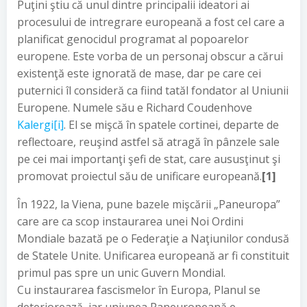
Puţini ştiu că unul dintre principalii ideatori ai
procesului de intregrare europeană a fost cel care a
planificat genocidul programat al popoarelor
europene. Este vorba de un personaj obscur a cărui
existenţă este ignorată de mase, dar pe care cei
puternici îl consideră ca fiind tatăl fondator al Uniunii
Europene. Numele său e Richard Coudenhove
Kalergi
[i]
. El se mişcă în spatele cortinei, departe de
reflectoare, reuşind astfel să atragă în pânzele sale
pe cei mai importanţi şefi de stat, care aususţinut şi
promovat proiectul său de unificare europeană.
[1]
În 1922, la Viena, pune bazele mişcării „Paneuropa”
care are ca scop instaurarea unei Noi Ordini
Mondiale bazată pe o Federaţie a Naţiunilor condusă
de Statele Unite. Unificarea europeană ar fi constituit
primul pas spre un unic Guvern Mondial.
Cu instaurarea fascismelor în Europa, Planul se