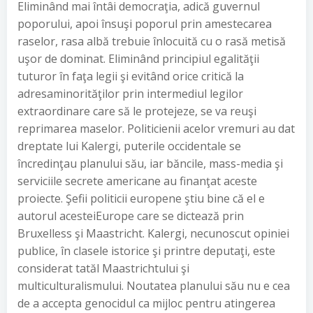
Eliminând mai întâi democraţia, adică guvernul
poporului, apoi însuşi poporul prin amestecarea
raselor, rasa albă trebuie înlocuită cu o rasă metisă
uşor de dominat. Eliminând principiul egalităţii
tuturor în faţa legii şi evitând orice critică la
adresaminorităţilor prin intermediul legilor
extraordinare care să le protejeze, se va reuşi
reprimarea maselor. Politicienii acelor vremuri au dat
dreptate lui Kalergi, puterile occidentale se
încredinţau planului său, iar băncile, mass-media şi
serviciile secrete americane au finanţat aceste
proiecte. Şefii politicii europene ştiu bine că el e
autorul acesteiEurope care se dictează prin
Bruxelless şi Maastricht. Kalergi, necunoscut opiniei
publice, în clasele istorice şi printre deputaţi, este
considerat tatăl Maastrichtului şi
multiculturalismului. Noutatea planului său nu e cea
de a accepta genocidul ca mijloc pentru atingerea