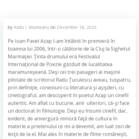
by
Radu I. Munteanu
on
December 18, 2023
Pe Ioan Pavel Azap l-am întâlnit în premieră în
toamna lui 2006, într-o călătorie de la Cluj la Sighetul
Marmaţiei. Ţinta drumului era Festivalul
înternaţional de Poezie găzduit de lucalitatea
maramureşeană. Deşi cei trei pasageri ai maşinii
pilotate de scriitorul Radu Ţuculescu aveau, tuspatru,
prin definiţie, conexiuni cu literatura şi aşişderi, cu
cinetograful, am descoperit în poetul Azap un cinefil
autentic. Am aflat cu bucurie, anii ulteriori, că-şi face
un doctorat în filmologie. Deşi eu însumi cinefil, dar,
evident, de anvergură minoră faţă de cultura în
materie a prietenului ce mi-a devemit, am luat zeci de
lecţii de la el. Mai ales în materie de filme româneşti,