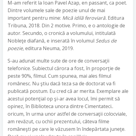
M-am referit la Ioan Pavel Azap, en passant, ca poet.
Dintre volumele sale de poezie unul de mai
important pentru mine:
Mică idilă feroviară.
Editura
Tribuna, 2018. Din 2 motive. Primo, e o antologie de
autor. Secundo, o cronică a volumului, intitulată
Nobleţe diafană, e inserată în volumul
Sedus de
poezie,
editura Neuma, 2019.
S-au adunat multe sute de ore de conversaţii
telefonice. Subiectul cărora a fost, în proporţie de
peste 90%, filmul. Cum spunea, mai ales filmul
românesc. Nu ştiu dacă teza sa de doctorat va fi
publicată postum. Eu cred că ar merita. Exemplare ale
acestui potenţial op şi-ar avea locul, îmi permit să
opinez, în Biblioteca unora dintre Cimentateci..
oricum, în urma unor astfel de conversaţii colocviale,
am revăzut, cu ochii prezentului, câteva filme
româneşti pe care le văzusem în îndepărtata juneţe.