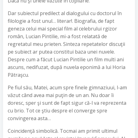
Dacă nu şi unele văzute în copilărie.
Dar subiectul predilect al dialogului cu doctorul în
filologie a fost unul… literar!. Biografia, de fapt
geneza celui mai special film al celebrului rgizor
român, Lucian Pintilie, mi-a fost relatată de
regretatul meu prieten. Sinteza repetatelor discuţii
pe subiect ar putea constitui baza unei nuvele.
Despre cum a făcut Lucian Pintilie un film multi ani
ascuns, nedifuzat, după nuvela eponimă a lui Horia
Pătraşcu.
Pe fiul său, Matei, acum spre finele gimnaziuui, l-am
văzut când avea mai puţin de un an. Nu doar îi
doresc, sper şi sunt de fapt sigur că-l va reprezenta
cu brio. Tot ce ştiu despre el converge spre
convingerea asta…
Coincidenţă simbolică. Tocmai am primit ultimul