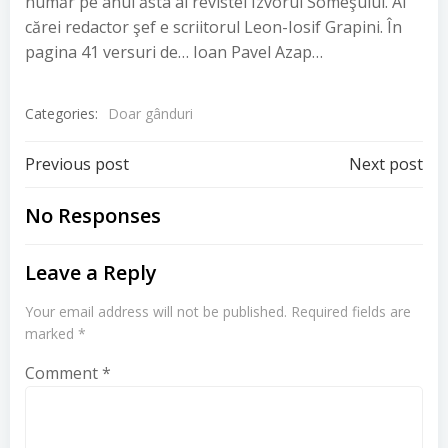
număr pe anul ăsta al revistei Izvorul Someşului. Al
cărei redactor şef e scriitorul Leon-Iosif Grapini. În
pagina 41 versuri de… Ioan Pavel Azap…
Categories:
Doar gânduri
Post
Post
Previous post
Next post
navigation
navigation
No Responses
Leave a Reply
Your email address will not be published.
Required fields are
marked
*
Comment
*