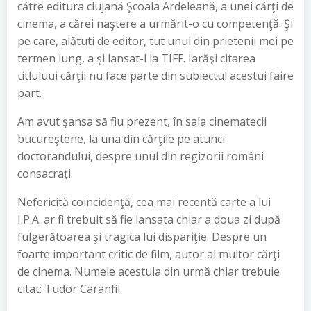
către editura clujană Şcoala Ardeleană, a unei cărţi de
cinema, a cărei naştere a urmărit-o cu competenţă. Şi
pe care, alătuti de editor, tut unul din prietenii mei pe
termen lung, a şi lansat-l la TIFF. Iarăşi citarea
titluluui cărţii nu face parte din subiectul acestui faire
part.
Am avut şansa să fiu prezent, în sala cinematecii
bucureştene, la una din cărţile pe atunci
doctorandului, despre unul din regizorii români
consacraţi.
Nefericită coincidenţă, cea mai recentă carte a lui
I.P.A. ar fi trebuit să fie lansata chiar a doua zi după
fulgerătoarea şi tragica lui dispariţie. Despre un
foarte important critic de film, autor al multor cărţi
de cinema. Numele acestuia din urmă chiar trebuie
citat: Tudor Caranfil.