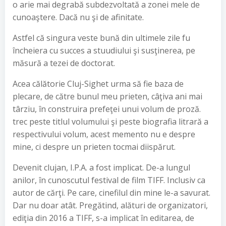
o arie mai degrabă subdezvoltată a zonei mele de
cunoaştere. Dacă nu şi de afinitate.
Astfel că singura veste bună din ultimele zile fu
încheiera cu succes a stuudiului şi susţinerea, pe
măsură a tezei de doctorat.
Acea călătorie Cluj-Sighet urma să fie baza de
plecare, de către bunul meu prieten, câţiva ani mai
târziu, în construira prefeţei unui volum de proză.
trec peste titlul volumului şi peste biografia litrară a
respectivului volum, acest memento nu e despre
mine, ci despre un prieten tocmai diispărut.
Devenit clujan, I.P.A. a fost implicat. De-a lungul
anilor, în cunoscutul festival de film TIFF. Inclusiv ca
autor de cărţi. Pe care, cinefilul din mine le-a savurat.
Dar nu doar atât. Pregătind, alături de organizatori,
ediţia din 2016 a TIFF, s-a implicat în editarea, de