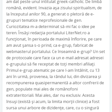
am dat peste unul intitulat greek-catholic. De limbă
română, evident. Invazia aşa zisului spiritualism, de
la începutul anilor 90, a generat o pletoră de e-
grupuri tematice neprofesionale de gen.
Curiozitatea m-a determinat să-mi fac o idee pe
teren. Însăşi redacţia portalului LiterNet.ro a
funcţionat, în perioada de maximă înflorire, pe care
am avut şansa s-o prind, ca e-grup, fabricat de
webmasterul portalului. Ce înseamnă e-grup? Un set
de protocoale care face ca un e-mail adresat adresei
e-grupului să fie receptat de toţi membri afiliaţi.
Primul e-grup atematic pe care l-am întâlnit, cu 13
ani în urmă, provenea, la rândul lui, din divizarea şi
recompunerea quasipermanentă a altor confrerii de
gen, populate mai ales de românofoni
extrateritoriali. Mai ales, dar nu exclusiv. Acesta
însuşi (există şi acum, la limita morţii clinice) a fost
sursa unui arbore de dizidenţe, care, cu o singură