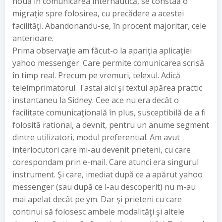
nouă în comunicarea internautică, se constaă o
migraţie spre folosirea, cu precădere a acestei
facilităţi. Abandonandu-se, în procent majoritar, cele
anterioare.
Prima observaţie am făcut-o la apariţia aplicaţiei
yahoo messenger. Care permite comunicarea scrisă
în timp real. Precum pe vremuri, telexul. Adică
teleimprimatorul. Tastai aici şi textul apărea practic
instantaneu la Sidney. Cee ace nu era decât o
facilitate comunicaţională în plus, susceptibilă de a fi
folosită rational, a devnit, pentru un anume segment
dintre utilizatori, modul preferential. Am avut
interlocutori care mi-au devenit prieteni, cu care
corespondam prin e-mail. Care atunci era singurul
instrument. Şi care, imediat după ce a apărut yahoo
messenger (sau după ce l-au descoperit) nu m-au
mai apelat decât pe ym. Dar şi prieteni cu care
continui să folosesc ambele modalităţi şi altele