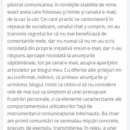
păstrat comunicarea, în condiţiile stabilite de mine,
exact aceia care foloseau şi îninte şi canalul e-mail,
de la caz la caz. Cei care practic se cantonaseră în
reţeaua de socializare, canalul chat y compris, mi-au
transmis regretul lor că nu mai beneficiază de
comentariile mele, dar nu numai că nu mi-au scris
niciodată din proprie iniţiativă vreun e-mail, dar n-au
răspuns aproape niciodată la anunţurile
săptămânale, tot pe canal e-mail, asupra apariţiilor
articolelor pe blogul meu. Cu diferite alte prilejuri mi-
au confirmat, indirect, că primesc anunţurile şi
urmăresc blogul. Insist ca cititorul să nu considere
cele de mai sus ca simptom al unei presupuse
frustrări personale, ci ca elemente caracterizante ale
comportamentului utilizatorilor faţă de
instrumentarul comunicaţional internautic. Ba chiar
am primit comunicări ce semnalau mişcări concrete,
precum, de exemplu, transmiterea, în releu, a unei