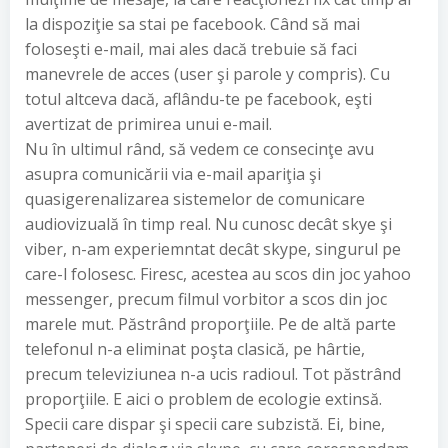
la dispoziţie sa stai pe facebook. Când să mai
foloseşti e-mail, mai ales dacă trebuie să faci
manevrele de acces (user şi parole y compris). Cu
totul altceva dacă, aflându-te pe facebook, eşti
avertizat de primirea unui e-mail.
Nu în ultimul rând, să vedem ce consecinţe avu
asupra comunicării via e-mail apariţia şi
quasigerenalizarea sistemelor de comunicare
audiovizuală în timp real. Nu cunosc decât skye şi
viber, n-am experiemntat decât skype, singurul pe
care-l folosesc. Firesc, acestea au scos din joc yahoo
messenger, precum filmul vorbitor a scos din joc
marele mut. Păstrând proporţiile. Pe de altă parte
telefonul n-a eliminat poşta clasică, pe hârtie,
precum televiziunea n-a ucis radioul. Tot păstrând
proporţiile. E aici o problem de ecologie extinsă.
Specii care dispar şi specii care subzistă. Ei, bine,