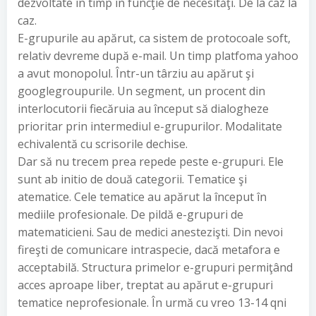
dezvoltate în timp în funcţie de necesităţi. De la caz la
caz.
E-grupurile au apărut, ca sistem de protocoale soft,
relativ devreme după e-mail. Un timp platfoma yahoo
a avut monopolul. Într-un târziu au apărut şi
googlegroupurile. Un segment, un procent din
interlocutorii fiecăruia au început să dialogheze
prioritar prin intermediul e-grupurilor. Modalitate
echivalentă cu scrisorile dechise.
Dar să nu trecem prea repede peste e-grupuri. Ele
sunt ab initio de două categorii. Tematice şi
atematice. Cele tematice au apărut la început în
mediile profesionale. De pildă e-grupuri de
matematicieni. Sau de medici anestezişti. Din nevoi
fireşti de comunicare intraspecie, dacă metafora e
acceptabilă. Structura primelor e-grupuri permiţând
acces aproape liber, treptat au apărut e-grupuri
tematice neprofesionale. În urmă cu vreo 13-14 qni