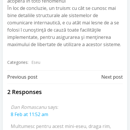
acoperă in toto fenomenul
În loc de concluzie, un truism: cu cât se cunosc mai
bine detaliile structurale ale sistemelor de
comunicare internautică, e cu atât mai lesne de a se
folosi î cunoştinţă de cauză toate facilităţile
implementate, pentru asigurarea şi menţinerea
maximului de libertate de utilizare a acestor sisteme.
Categories:
Eseu
Post
Post
Previous post
Next post
navigation
navigation
2 Responses
Dan Romascanu
says:
8 Feb at 11:52 am
Multumesc pentru acest mini-eseu, draga rim,