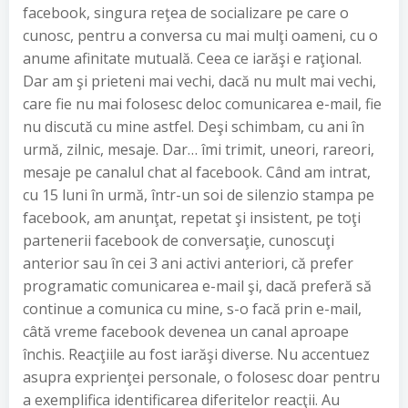
facebook, singura reţea de socializare pe care o
cunosc, pentru a conversa cu mai mulţi oameni, cu o
anume afinitate mutuală. Ceea ce iarăşi e raţional.
Dar am şi prieteni mai vechi, dacă nu mult mai vechi,
care fie nu mai folosesc deloc comunicarea e-mail, fie
nu discută cu mine astfel. Deşi schimbam, cu ani în
urmă, zilnic, mesaje. Dar… îmi trimit, uneori, rareori,
mesaje pe canalul chat al facebook. Când am intrat,
cu 15 luni în urmă, într-un soi de silenzio stampa pe
facebook, am anunţat, repetat şi insistent, pe toţi
partenerii facebook de conversaţie, cunoscuţi
anterior sau în cei 3 ani activi anteriori, că prefer
programatic comunicarea e-mail şi, dacă preferă să
continue a comunica cu mine, s-o facă prin e-mail,
câtă vreme facebook devenea un canal aproape
închis. Reacţiile au fost iarăşi diverse. Nu accentuez
asupra exprienţei personale, o folosesc doar pentru
a exemplifica identificarea diferitelor reacţii. Au