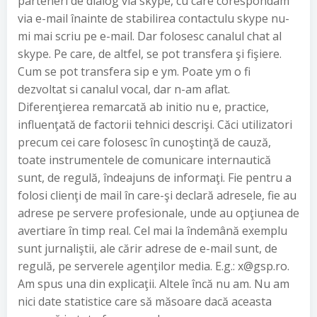
parteneri de dialog via skype, cu care corespondam
via e-mail înainte de stabilirea contactulu skype nu-
mi mai scriu pe e-mail. Dar folosesc canalul chat al
skype. Pe care, de altfel, se pot transfera şi fişiere.
Cum se pot transfera sip e ym. Poate ym o fi
dezvoltat si canalul vocal, dar n-am aflat.
Diferenţierea remarcată ab initio nu e, practice,
influenţată de factorii tehnici descrişi. Căci utilizatori
precum cei care folosesc în cunoştinţă de cauză,
toate instrumentele de comunicare internautică
sunt, de regulă, îndeajuns de informaţi. Fie pentru a
folosi clienţi de mail în care-şi declară adresele, fie au
adrese pe servere profesionale, unde au opţiunea de
avertiare în timp real. Cel mai la îndemână exemplu
sunt jurnaliştii, ale cărir adrese de e-mail sunt, de
regulă, pe serverele agenţilor media. E.g.: x@gsp.ro.
Am spus una din explicaţii. Altele încă nu am. Nu am
nici date statistice care să măsoare dacă aceasta