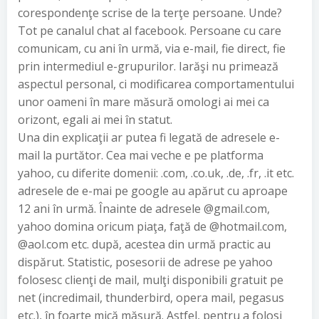
corespondenţe scrise de la terţe persoane. Unde?
Tot pe canalul chat al facebook. Persoane cu care
comunicam, cu ani în urmă, via e-mail, fie direct, fie
prin intermediul e-grupurilor. Iarăşi nu primează
aspectul personal, ci modificarea comportamentului
unor oameni în mare măsură omologi ai mei ca
orizont, egali ai mei în statut.
Una din explicaţii ar putea fi legată de adresele e-
mail la purtător. Cea mai veche e pe platforma
yahoo, cu diferite domenii: .com, .co.uk, .de, .fr, .it etc.
adresele de e-mai pe google au apărut cu aproape
12 ani în urmă. Înainte de adresele @gmail.com,
yahoo domina oricum piaţa, faţă de @hotmail.com,
@aol.com etc. după, acestea din urmă practic au
dispărut. Statistic, posesorii de adrese pe yahoo
folosesc clienţi de mail, mulţi disponibili gratuit pe
net (incredimail, thunderbird, opera mail, pegasus
etc.), în foarte mică măsură. Astfel, pentru a folosi