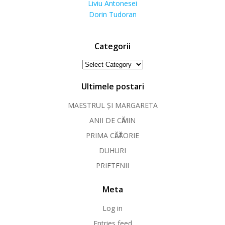
Liviu Antonesei
Dorin Tudoran
Categorii
Categorii
Ultimele postari
MAESTRUL ȘI MARGARETA
ANII DE CӐMIN
PRIMA CӐLӐTORIE
DUHURI
PRIETENII
Meta
Log in
Entries feed