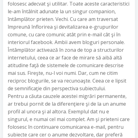
folosesc adecvat şi utilitar. Toate aceste caracteristici
le-am întâlnit adunate la un singur companion,
întâmplător prieten. Vechi. Cu care am traversat
împreună înflorirea şi devitalizarea e-grupurilor
comune, cu care comunic atât prin e-mail cât şi în
interiorul facebook. Ambii avem bloguri personale.
Întâmplător activează în zona de top a structurilor
internetului, ceea ce ar face de mirare să aibă altă
atitudine faţă de sistemele de comunicare descrise
mai sus. Fireşte, nu-l voi numi. Dar, cum ne citim
reciproc blogurile, se va recunoaşte. Ceea ce e lipsit
de semnificaţie din perspectiva subiectului.
Pentru a căuta cauzele acestei migrări permanente,
ar trebui pornit de la diferenţiere şi de la un anume
profil al unora şi al altora. Exemplul dat nu e
singurul, e numai cel mai complet. Am şi prieteni care
folosesc în continuare comunicarea e-mail, pentru
subiecte care cer o anume dezvoltare, dar preferă