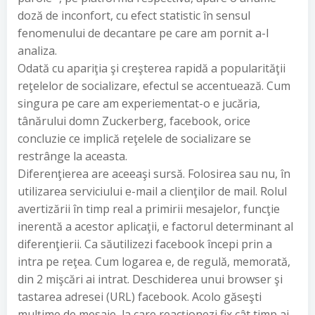
doză de inconfort, cu efect statistic în sensul
fenomenului de decantare pe care am pornit a-l
analiza.
Odată cu apariţia şi creşterea rapidă a popularităţii
reţelelor de socializare, efectul se accentuează. Cum
singura pe care am experiementat-o e jucăria,
tânărului domn Zuckerberg, facebook, orice
concluzie ce implică reţelele de socializare se
restrânge la aceasta.
Diferenţierea are aceeaşi sursă. Folosirea sau nu, în
utilizarea serviciului e-mail a clienţilor de mail. Rolul
avertizării în timp real a primirii mesajelor, funcţie
inerentă a acestor aplicaţii, e factorul determinant al
diferenţierii. Ca săutilizezi facebook începi prin a
intra pe reţea. Cum logarea e, de regulă, memorată,
din 2 mişcări ai intrat. Deschiderea unui browser şi
tastarea adresei (URL) facebook. Acolo găseşti
mulţime de mesaje, la care reacţionezi fix cât timp ai