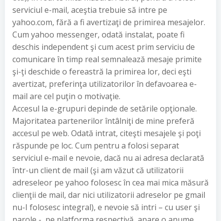
serviciul e-mail, aceştia trebuie să intre pe
yahoo.com, fără a fi avertizaţi de primirea mesajelor.
Cum yahoo messenger, odată instalat, poate fi
deschis independent şi cum acest prim serviciu de
comunicare în timp real semnalează mesaje primite
şi-ţi deschide o fereastră la primirea lor, deci eşti
avertizat, preferinţa utilizatorilor în defavoarea e-
mail are cel puţin o motivaţie.
Accesul la e-grupuri depinde de setările opţionale.
Majoritatea partenerilor întâlniţi de mine preferă
accesul pe web. Odată intrat, citeşti mesajele şi poţi
răspunde pe loc. Cum pentru a folosi separat
serviciul e-mail e nevoie, dacă nu ai adresa declarată
într-un client de mail (şi am văzut că utilizatorii
adreseleor pe yahoo folosesc în cea mai mica măsură
clienţii de mail, dar nici utilizatorii adreselor pe gmail
nu-I folosesc integral), e nevoie să intri – cu user şi
parole -, pe platforma respectivă, apare o anume