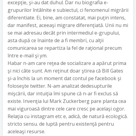
excepţie, şi-au dat duhul. Dar nu biografia e-
grupurilor întâlnite e subiectul, ci fenomenul migrării
diferentiate. Ei, bine, am constatat, mai puţin intens,
dar manifest, aceeaşi migrare diferenţiată. Unii nu mi
se mai adresau decât prin intermediul e-grupului,
asta după ce înainte de a fi membri, cu alţii
comunicarea se repartiza la fel de raţional precum
între e-mail şi ym.
Habar n-am care reţea de socializare a apărut prima
şi nici câte sunt. Am reţinut doar ştirea că Bill Gates
şi-a închis la un moment dat contul pe facebook şi
foloseşte twitter. N-am analizat dedesupturile
mişcării, dar intuiţia îmi spune că n-ar fi exclus să
existe. Invenţia lui Mark Zuckerberg pare planta cea
mai viguroasă dintre cele care cresc pe acelaşi ogor.
Relaţia cu instagram etc e, adică, de natură ecologică.
stricto sensu. de luptă pentru existenţă pentru
aceleaşi resurse.