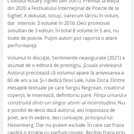
Clubului Rotary Sighet (din 2001). Premiat la ediţia
din 2020 a Festivalului Interneţinal de Poezie de la
Sighet. A debutat, totuşi, oarecum târziu în volum,
dar intensiv. 3 volume în 2016. Deci promovat
simultan de 3 edituri. În total 8 volume în 5 ani, nu
toate de poezie. Puţini autori pot raporta o atare
performanţă.
Volumul în discuţie, Sentimente neasigurate (2021) e
asumat de o editură de prestigiu,
Şcoala ardeleană
.
Autorul precizează că volumul apare la anivesarea a
60 de ani a sa. Şi-l dedică fiicei sale, Iulia-Dora. Dintre
mesajele textuale pe care Sergiu Negrean, creatorul
coperţii, le inserează, definitoriu pare:
Fiinţa umană e
construită dintr-un singur atom: al incertitudinii.
Nu
e posibil de decis dacă autorul, aici înipostaza de
poet, are în vedere, deci cunoaşte, principiul lui
Heisenberg. Dar nu putem exclude. În care caz fraza
capătă o irizaţie cu parfum cosmic. Recitim fraza prin