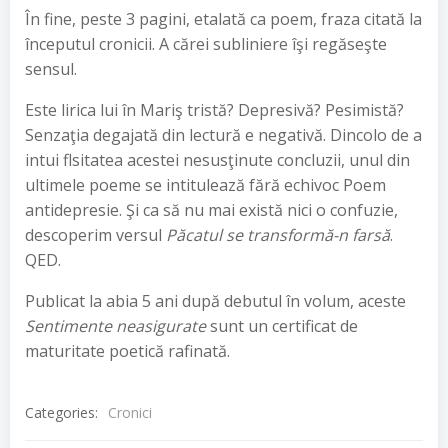
În fine, peste 3 pagini, etalată ca poem, fraza citată la
începutul cronicii. A cărei subliniere îşi regăseşte
sensul.
Este lirica lui în Mariş tristă? Depresivă? Pesimistă?
Senzaţia degajată din lectură e negativă. Dincolo de a
intui flsitatea acestei nesusţinute concluzii, unul din
ultimele poeme se intitulează fără echivoc Poem
antidepresie. Şi ca să nu mai există nici o confuzie,
descoperim versul
Păcatul se transformă-n farsă
.
QED.
Publicat la abia 5 ani după debutul în volum, aceste
Sentimente neasigurate
sunt un certificat de
maturitate poetică rafinată.
Categories:
Cronici