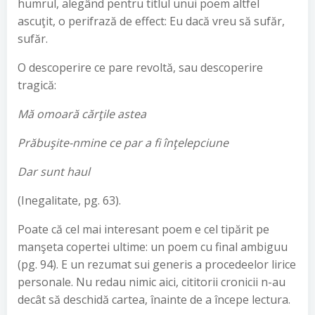
humrul, alegând pentru titlul unui poem altfel
ascuţit, o perifrază de effect: Eu dacă vreu să sufăr,
sufăr.
O descoperire ce pare revoltă, sau descoperire
tragică:
Mă omoară cărţile astea
Prăbuşite-nmine ce par a fi înţelepciune
Dar sunt haul
(Inegalitate, pg. 63).
Poate că cel mai interesant poem e cel tipărit pe
manşeta copertei ultime: un poem cu final ambiguu
(pg. 94). E un rezumat sui generis a procedeelor lirice
personale. Nu redau nimic aici, cititorii cronicii n-au
decât să deschidă cartea, înainte de a începe lectura.