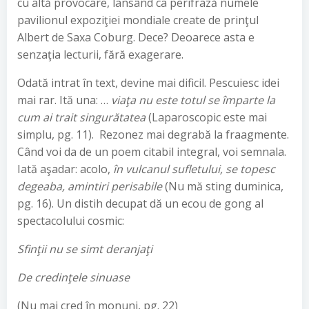
cu altă provocare, lansând ca perifrază numele
pavilionul expoziţiei mondiale create de prinţul
Albert de Saxa Coburg. Dece? Deoarece asta e
senzaţia lecturii, fără exagerare.
Odată intrat în text, devine mai dificil. Pescuiesc idei
mai rar. Ită una: …
viaţa nu este totul se împarte la
cum ai trait singurătatea
(Laparoscopic este mai
simplu, pg. 11). Rezonez mai degrabă la fraagmente.
Când voi da de un poem citabil integral, voi semnala.
Iată aşadar: acolo,
în vulcanul sufletului, se topesc
degeaba, amintiri perisabile
(Nu mă sting duminica,
pg. 16). Un distih decupat dă un ecou de gong al
spectacolului cosmic:
Sfinţii nu se simt deranjaţi
De credinţele sinuase
(Nu mai cred în monuni, pg. 22)