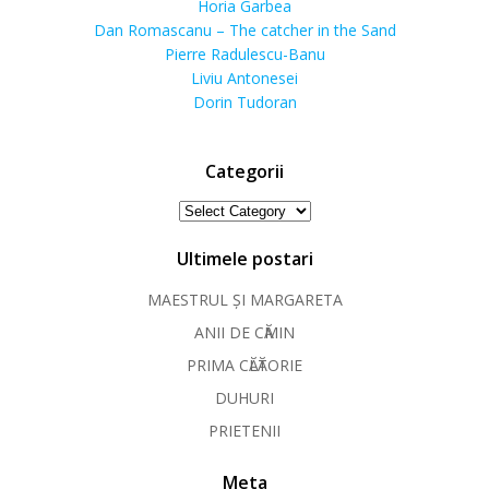
Horia Garbea
Dan Romascanu – The catcher in the Sand
Pierre Radulescu-Banu
Liviu Antonesei
Dorin Tudoran
Categorii
Categorii
Ultimele postari
MAESTRUL ȘI MARGARETA
ANII DE CӐMIN
PRIMA CӐLӐTORIE
DUHURI
PRIETENII
Meta