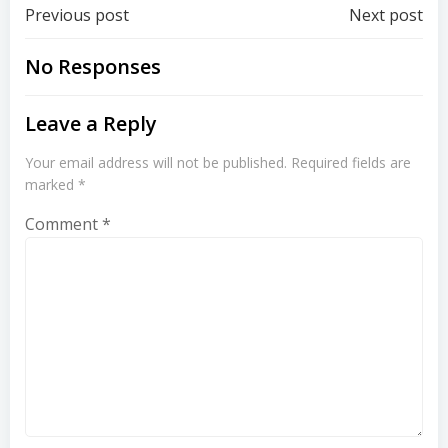
Post
Post
Previous post
Next post
navigation
navigation
No Responses
Leave a Reply
Your email address will not be published.
Required fields are
marked
*
Comment
*