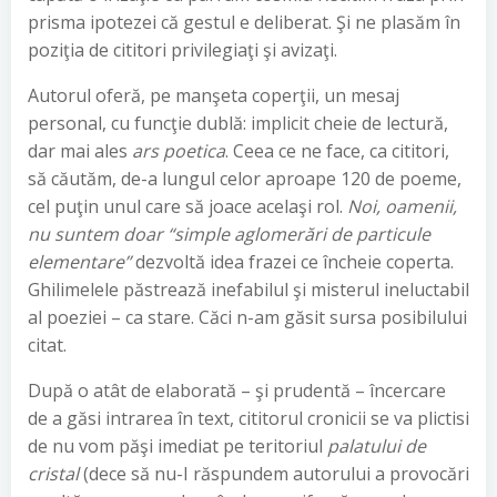
prisma ipotezei că gestul e deliberat. Şi ne plasăm în
poziţia de cititori privilegiaţi şi avizaţi.
Autorul oferă, pe manşeta coperţii, un mesaj
personal, cu funcţie dublă: implicit cheie de lectură,
dar mai ales
ars poetica
. Ceea ce ne face, ca cititori,
să căutăm, de-a lungul celor aproape 120 de poeme,
cel puţin unul care să joace acelaşi rol.
Noi, oamenii,
nu suntem doar “simple aglomerări de particule
elementare”
dezvoltă idea frazei ce încheie coperta.
Ghilimelele păstrează inefabilul şi misterul ineluctabil
al poeziei – ca stare. Căci n-am găsit sursa posibilului
citat.
După o atât de elaborată – şi prudentă – încercare
de a găsi intrarea în text, cititorul cronicii se va plictisi
de nu vom păşi imediat pe teritoriul
palatului de
cristal
(dece să nu-I răspundem autorului a provocări