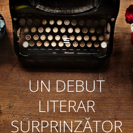
Skip
to
content
UN DEBUT
LITERAR
SURPRINZĂTOR