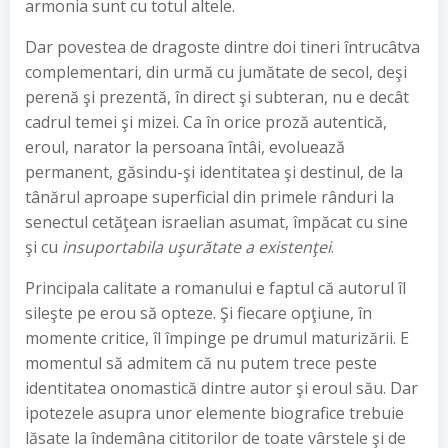
armonia sunt cu totul altele.
Dar povestea de dragoste dintre doi tineri întrucâtva
complementari, din urmă cu jumătate de secol, deşi
perenă şi prezentă, în direct şi subteran, nu e decât
cadrul temei şi mizei. Ca în orice proză autentică,
eroul, narator la persoana întâi, evoluează
permanent, găsindu-şi identitatea şi destinul, de la
tânărul aproape superficial din primele rânduri la
senectul cetăţean israelian asumat, împăcat cu sine
şi cu
insuportabila uşurătate a existenţei
.
Principala calitate a romanului e faptul că autorul îl
sileşte pe erou să opteze. Şi fiecare opţiune, în
momente critice, îl împinge pe drumul maturizării. E
momentul să admitem că nu putem trece peste
identitatea onomastică dintre autor şi eroul său. Dar
ipotezele asupra unor elemente biografice trebuie
lăsate la îndemâna cititorilor de toate vârstele şi de