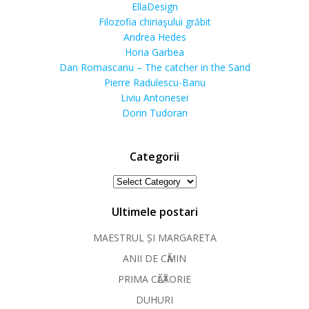
EllaDesign
Filozofia chiriaşului grăbit
Andrea Hedes
Horia Garbea
Dan Romascanu – The catcher in the Sand
Pierre Radulescu-Banu
Liviu Antonesei
Dorin Tudoran
Categorii
Categorii
Ultimele postari
MAESTRUL ȘI MARGARETA
ANII DE CӐMIN
PRIMA CӐLӐTORIE
DUHURI