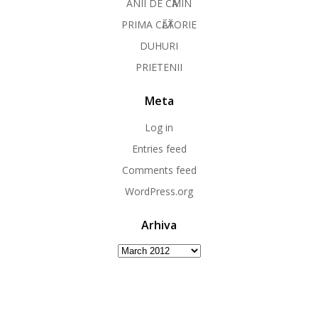
ANII DE CӐMIN
PRIMA CӐLӐTORIE
DUHURI
PRIETENII
Meta
Log in
Entries feed
Comments feed
WordPress.org
Arhiva
Arhiva