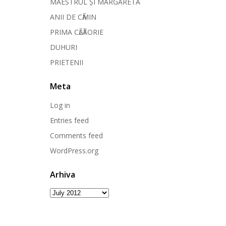
MAESTRUL ȘI MARGARETA
ANII DE CӐMIN
PRIMA CӐLӐTORIE
DUHURI
PRIETENII
Meta
Log in
Entries feed
Comments feed
WordPress.org
Arhiva
Arhiva