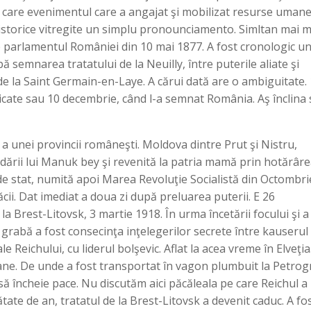
de care evenimentul care a angajat şi mobilizat resurse umane
i istorice vitregite un simplu pronounciamento. Simltan mai m
 parlamentul României din 10 mai 1877. A fost cronologic un
pă semnarea tratatului de la Neuilly, între puterile aliate şi
de la Saint Germain-en-Laye. A cărui dată are o ambiguitate.
icate sau 10 decembrie, când l-a semnat România. Aş înclina
a unei provincii româneşti. Moldova dintre Prut şi Nistru,
ădării lui Manuk bey şi revenită la patria mamă prin hotărâr
 de stat, numită apoi Marea Revoluţie Socialistă din Octombri
ăcii. Dat imediat a doua zi după preluarea puterii. E 26
a Brest-Litovsk, 3 martie 1918. În urma încetării focului şi a
 grabă a fost consecinţa inţelegerilor secrete între kauserul
le Reichului, cu liderul bolşevic. Aflat la acea vreme în Elveţia
ane. De unde a fost transportat în vagon plumbuit la Petrog
să încheie pace. Nu discutăm aici păcăleala pe care Reichul a
tate de an, tratatul de la Brest-Litovsk a devenit caduc. A fos