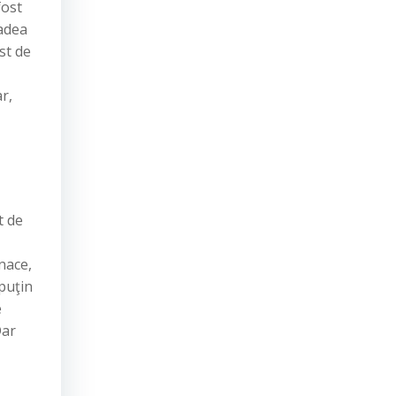
fost
radea
st de
r,
t de
enace,
 puţin
e
Dar