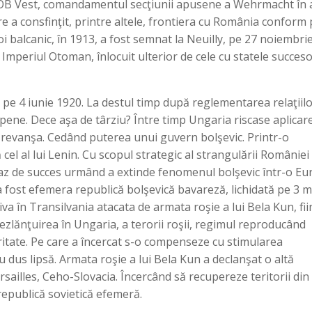
ul OB Vest, comandamentul secţiunii apusene a Wehrmacht în 
re a consfinţit, printre altele, frontiera cu România conform 
oi balcanic, în 1913, a fost semnat la Neuilly, pe 27 noiembri
 Imperiul Otoman, înlocuit ulterior de cele cu statele succeso
 pe 4 iunie 1920. La destul timp după reglementarea relaţiil
pene. Dece aşa de târziu? Între timp Ungaria riscase aplicar
a revanşa. Cedând puterea unui guvern bolşevic. Printr-o
cel al lui Lenin. Cu scopul strategic al strangulării României
n caz de succes urmând a extinde fenomenul bolşevic într-o E
 fost efemera republică bolşevică bavareză, lichidată pe 3 m
a în Transilvania atacata de armata roşie a lui Bela Kun, fii
dezlănţuirea în Ungaria, a terorii roşii, regimul reproducând
itate. Pe care a încercat s-o compenseze cu stimularea
u dus lipsă. Armata roşie a lui Bela Kun a declanşat o altă
ersailles, Ceho-Slovacia. Încercând să recupereze teritorii din
 republică sovietică efemeră.