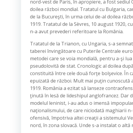
nord-vest de Paris, în apropiere, a fost sedi
doilea război mondial. Tratatul cu Bulgaria, ca
de la Bucureşti, în urma celui de-al doilea răzb
1919. Tratatul de la Sèvres, 10 august 1920, cu
n-a avut prevederi referitoare la România.
Tratatul de la Trianon, cu Ungaria, s-a semnat
taberei învingătoare cu Puterile Centrale euro
metodei care se voia mondială, pentru a-şi lu
pseudolovită de stat. Cronologic al doilea după 
constituită între cele două forţe bolşevice. Î
epuizată de război. Mult mai puţin cunoscută a
1919. România a ezitat să lanseze contraofensiv
ţinută în lesă de lideshipul anglofrancez. Dar 
modelul leninist, i-au adus o imensă impopular
naţionalismului, de care niciodată maghiarii n-
ofensivă, împotriva altei creaţii a sistemului V
nord, în zona slovacă. Unde s-a instalat o altă