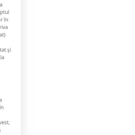
la
aptul
r în
riva
at)
at şi
ia
a
în
vest,
n