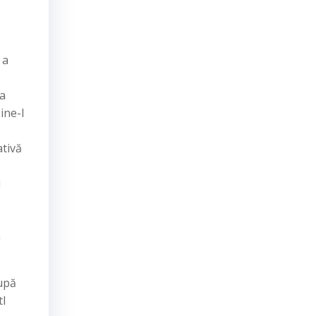
 a
ia
ine-l
ativă
i
a
după
tl