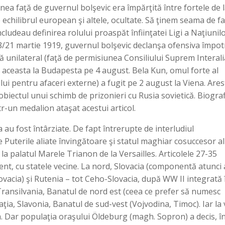
dinea faţă de guvernul bolşevic era împărţită între fortele de 
echilibrul european şi altele, ocultate. Să ţinem seama de f
ncludeau definirea rolului proaspăt înfiinţatei Ligi a Naţiunilo
la 8/21 martie 1919, guvernul bolşevic declanşa ofensiva împot
ă unilateral (faţă de permisiunea Consiliului Suprem Interali
 aceasta la Budapesta pe 4 august. Bela Kun, omul forte al
ui pentru afaceri externe) a fugit pe 2 august la Viena. Arest
 obiectul unui schimb de prizonieri cu Rusia sovietică. Biograf
tr-un medalion ataşat acestui articol.
 au fost întârziate. De fapt întrerupte de interludiul
Puterile aliate învingătoare şi statul maghiar cosuccesor al
la palatul Marele Trianon de la Versailles. Articolele 27-35
ent, cu statele vecine. La nord, Slovacia (componentă atunci 
ovacia) şi Rutenia – tot Ceho-Slovacia, după WW II integrată 
ransilvania, Banatul de nord est (ceea ce prefer să numesc
ţia, Slavonia, Banatul de sud-vest (Vojvodina, Timoc). Iar la 
a. Dar populaţia oraşului Öldeburg (magh. Sopron) a decis, î