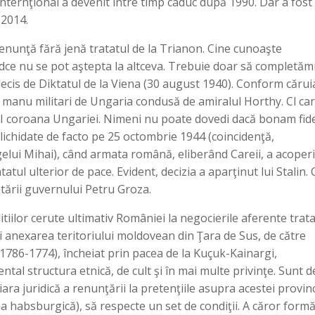
 internţional a devenit între timp caduc după 1990. Dar a fost
 2014.
nunţă fără jenă tratatul de la Trianon. Cine cunoaşte
ndce nu se pot aştepta la altceva. Trebuie doar să completă
 decis de Diktatul de la Viena (30 august 1940). Conform cărui
manu militari de Ungaria condusă de amiralul Horthy. Cl car
ol II coroana Ungariei. Nimeni nu poate dovedi dacă bonam fi
 lichidate de facto pe 25 octombrie 1944 (coincidenţă,
elui Mihai), când armata română, eliberând Careii, a acoperi
tatul ulterior de pace. Evident, decizia a aparţinut lui Stalin.
ptării guvernului Petru Groza.
ilor cerute ultimativ României la negocierile aferente trata
 anexarea teritoriului moldovean din Ţara de Sus, de către
(1786-1774), încheiat prin pacea de la Kuçuk-Kainargi,
al structura etnică, de cult şi în mai multe privinţe. Sunt d
ara juridică a renunţării la pretenţiile asupra acestei provinc
a habsburgică), să respecte un set de condiţii. A căror form