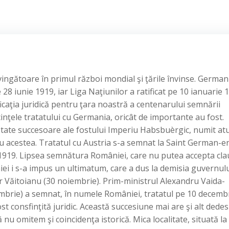
nvingătoare în primul război mondial şi ţările învinse. German
28 iunie 1919, iar Liga Naţiunilor a ratificat pe 10 ianuarie 
icaţia juridică pentru ţara noastră a centenarului semnării
cinţele tratatului cu Germania, oricât de importante au fost.
state succesoare ale fostului Imperiu Habsbuèrgic, numit at
u acestea. Tratatul cu Austria s-a semnat la Saint German-e
e 1919. Lipsea semnătura României, care nu putea accepta cl
ei i s-a impus un ultimatum, care a dus la demisia guvernulu
ur Văitoianu (30 noiembrie). Prim-ministrul Alexandru Vaida-
mbrie) a semnat, în numele României, tratatul pe 10 decembr
t consfinţită juridic. Această succesiune mai are şi alt dedes
ă nu omitem şi coincidenţa istorică. Mica localitate, situată la