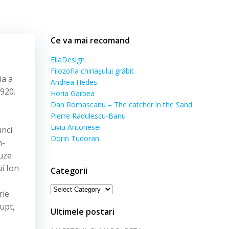
Ce va mai recomand
EllaDesign
Filozofia chiriaşului grăbit
ia a
Andrea Hedes
1920.
Horia Garbea
Dan Romascanu – The catcher in the Sand
Pierre Radulescu-Banu
Liviu Antonesei
unci
Dorin Tudoran
n-
auze
i Ion
Categorii
Categorii
ie.
upt,
Ultimele postari