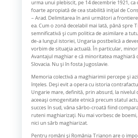
urma unui plebiscit, pe 14 decembrie 1921, ca
foarte apropiată de cea stabilită iniţial de Co
– Arad. Delimitarea în anii următori a frontiere
ea. Cum o zonă decelabil mai lată, până spre
semnificativă şi cum politica de asimilare a tut
de-a lungul istoriei, Ungaria postbelică a dev
vorbim de situaţia actuală. În particular, mino
Avantajul maghiar e că minoritatea maghiară di
Slovacia. Nu şi în fosta Jugoslavie.
Memoria colectivă a maghiarimii percepe şi azi
înţeles. Deşi evit a opera cu istoria contrafact
Ungarie mare, definită, prin absurd, la nivelul d
aceeaşi omogenitate etnică precum statul actual
succes în sud, vâna sârbo-croată fiind compar
ruteni maghiarizaţi. Nu mai vorbesc de boemi, c
nici un sârb maghiarizat.
Pentru români şi România Trianon are o importa