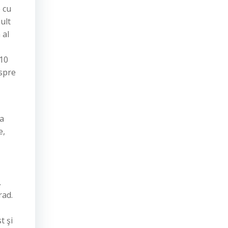
 cu
ult
 al
 10
 spre
ea
e,
.
rad.
t şi