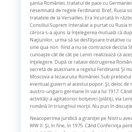
şansa României, tratatul de pace cu Germaniei a
nesemnată de regele Ferdinand. Bref, Rusia sovi
tratatele de la Versailles. Era încurcată în răzb
Consiliul Suprem Interaliat a purtat cu Rusia 
cărora s-a ajuns la înţelegerea mutuală că dup
Naţiunilor, urma să se desfăşoare tratative cu
sine qua non fiind a nu se contrazice decizia Sf
cunoaşte cât de cât pe Lenin realizează că ac
înţelegere. După ce ratase distrugerea Români
secretă de asasinare a regelui Ferdinand. Şi ma
Moscova a tezaurului României. Sub pretextul 
eventual guvern al acestui popor. Şi, deloc de
austro-ungaro germane în vara lui 1917. Când
activităţi a agitatorior bolşevici (plătiţi, via 
română în triunghiul morţii. Nu pun în discuţie b
Neacoperirea juridică a graniţei pe Nistru avea 
WW II. Şi, în fine, în 1975. Când Conferinţa pe