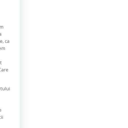
mm
a
e, ca
dem
t
 Care
tului
e
ii
ă