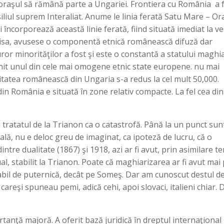
 oraşul să rămână parte a Ungariei. Frontiera cu România a 
nsiliul suprem Interaliat. Anume le linia ferată Satu Mare – O
i încorporează această linie ferată, fiind situată imediat la ve
 Tisa, avusese o componentă etnică românească difuză dar
uror minorităţilor a fost şi este o constantă a statului maghia
enit unul din cele mai omogene etnic state europene. nu mai
ritatea românească din Ungaria s-a redus la cel mult 50,000.
n România e situată în zone relativ compacte. La fel cea din
 tratatul de la Trianon ca o catastrofă. Până la un punct sun
uală, nu e deloc greu de imaginat, ca ipoteză de lucru, că o
intre dualitate (1867) şi 1918, azi ar fi avut, prin asimilare t
, stabilit la Trianon. Poate că maghiarizarea ar fi avut mai
abil de puternică, decât pe Someş. Dar am cunoscut destul d
areşi spuneau pemi, adică cehi, apoi slovaci, italieni chiar. 
nţă majoră. A oferit bază juridică în dreptul internaţional