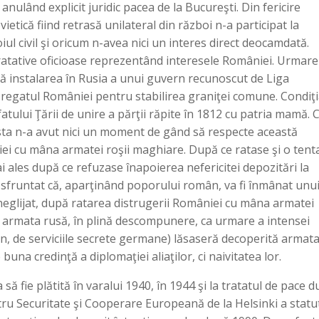
nulând explicit juridic pacea de la Bucureşti. Din fericire
etică fiind retrasă unilateral din război n-a participat la
oiul civil şi oricum n-avea nici un interes direct deocamdată.
tratative oficioase reprezentând interesele României. Urmare
ă instalarea în Rusia a unui guvern recunoscut de Liga
 regatul României pentru stabilirea graniţei comune. Condiţ
atului Ţării de unire a părţii răpite în 1812 cu patria mamă. C
esta n-a avut nici un moment de gând să respecte această
ei cu mâna armatei roşii maghiare. După ce ratase şi o tent
i ales după ce refuzase înapoierea nefericitei depozitări la
sfruntat că, aparţinând poporului român, va fi înmânat unu
 neglijat, după ratarea distrugerii României cu mâna armatei
 armata rusă, în plină descompunere, ca urmare a intensei
Lenin, de serviciile secrete germane) lăsaseră decoperită armat
una credinţă a diplomaţiei aliaţilor, ci naivitatea lor.
să fie plătită în varalui 1940, în 1944 şi la tratatul de pace 
ntru Securitate şi Cooperare Europeană de la Helsinki a statu