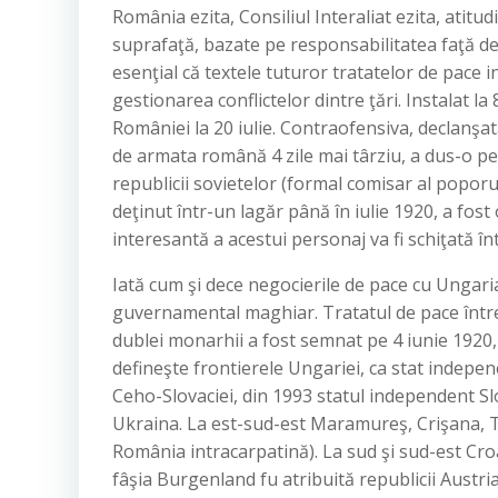
România ezita, Consiliul Interaliat ezita, atitu
suprafaţă, bazate pe responsabilitatea faţă de 
esenţial că textele tuturor tratatelor de pace i
gestionarea conflictelor dintre ţări. Instalat 
României la 20 iulie. Contraofensiva, declanşat
de armata română 4 zile mai târziu, a dus-o pe
republicii sovietelor (formal comisar al poporul
deţinut într-un lagăr până în iulie 1920, a fost
interesantă a acestui personaj va fi schiţată în
Iată cum şi dece negocierile de pace cu Ungaria
guvernamental maghiar. Tratatul de pace între 
dublei monarhii a fost semnat pe 4 iunie 1920, 
defineşte frontierele Ungariei, ca stat indepen
Ceho-Slovaciei, din 1993 statul independent Sl
Ukraina. La est-sud-est Maramureş, Crişana, T
România intracarpatină). La sud şi sud-est Croa
fâşia Burgenland fu atribuită republicii Austri