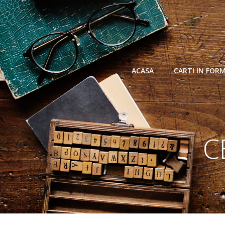
Skip
to
content
ACASA
CARTI IN FOR
C