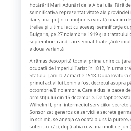
hotărârii Marii Adunări de la Alba Iulia. Fără 
semnificativă reprezentativitate ale provincie
dar şi mai puţin cu moţiunea votată unanim de
treilea şi ultimul act cu aceeaşi semnificaţie du
Bulgaria, pe 27 noiembrie 1919 şi a tratatului 
septembrie, când l-au semnat toate ţările impl
a doua variantă.
A rămas descoprită tocmai prima unire cu ţara 
ocupată de Imperiul Ţarist în 1812, în urma tr
Sfatului Ţării la 27 martie 1918. După lovitura
primul act al lui Lenin a fost decretul asupra p
octombrie/8 noiembrie. Care a dus la pacea de l
armistiţiului din 15 decembrie. De fapt această
Wilhelm II, prin intermediul serviciilor secrete a
Sonsorizat generos de serviciile secrete germ
În schimb, se angaja ca odată ajuns la putere, 
suferit-o. căci, după abia ceva mai mult de jumă