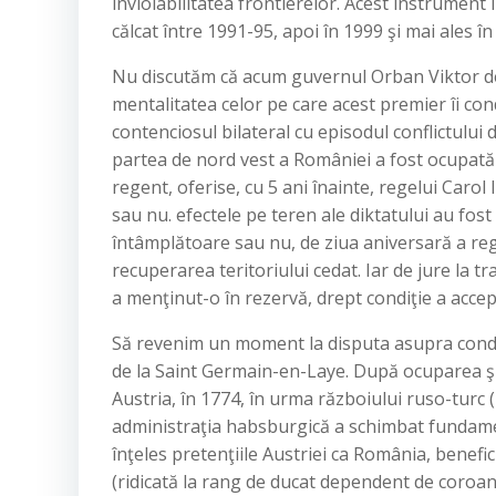
inviolabilitatea frontierelor. Acest instrument
călcat între 1991-95, apoi în 1999 şi mai ales în
Nu discutăm că acum guvernul Orban Viktor de
mentalitatea celor pe care acest premier îi co
contenciosul bilateral cu episodul conflictului
partea de nord vest a României a fost ocupată 
regent, oferise, cu 5 ani înainte, regelui Car
sau nu. efectele pe teren ale diktatului au fost
întâmplătoare sau nu, de ziua aniversară a reg
recuperarea teritoriului cedat. Iar de jure la tra
a menţinut-o în rezervă, drept condiţie a acce
Să revenim un moment la disputa asupra conditi
de la Saint Germain-en-Laye. După ocuparea şi
Austria, în 1774, în urma războiului ruso-turc 
administraţia habsburgică a schimbat fundament
înţeles pretenţiile Austriei ca România, benefici
(ridicată la rang de ducat dependent de coroan