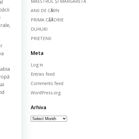
MAESTRUL ȘI MARGARETA
al
păcii
ANII DE CӐMIN
e
PRIMA CӐLӐTORIE
rale,
DUHURI
PRIETENII
or
Meta
ea
Log in
 abia
Entries feed
uropă
Comments feed
ai
nd
WordPress.org
Arhiva
Arhiva