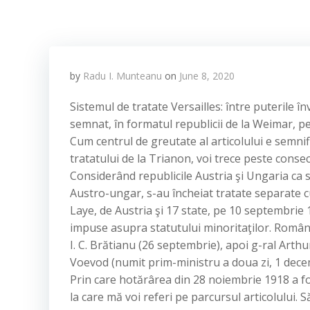
by
Radu I. Munteanu
on
June 8, 2020
Sistemul de tratate Versailles: între puterile î
semnat, în formatul republicii de la Weimar, pe 
Cum centrul de greutate al articolului e semnif
tratatului de la Trianon, voi trece peste conse
Considerând republicile Austria şi Ungaria ca 
Austro-ungar, s-au încheiat tratate separate c
Laye, de Austria şi 17 state, pe 10 septembri
impuse asupra statutului minoritaţilor. Români
I. C. Brătianu (26 septembrie), apoi g-ral Arth
Voevod (numit prim-ministru a doua zi, 1 dece
Prin care hotărârea din 28 noiembrie 1918 a fos
la care mă voi referi pe parcursul articolului. S