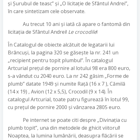
și Șurubul de teasc” și „O licitație de Sfântul Andrei”,
în care sintetizam cele observate.
Au trecut 10 ani și iată că apare o fantomă din
licitația de Sfântul Andrei!
Le crocodile
!
În Catalogul de obiecte alcătuit de legatarii lui
Brâncuși, la pagina 320 se găsește la nr. 241 un
„recipient pentru topit plumbul”. În catalogul
Artcurial prețul de pornire al lotului 98 era 800 euro,
s-a vândut cu 2040 euro. La nr 242 găsim „Forme de
plumb” datate 1949 și numite Rață (16 x 7 ), Cămilă
(14 x 19) , Avion (12 x 5,5), Crocodil (9 x 14). În
catalogul Artcurial, toate patru figurează în lotul 99,
cu prețul de pornire 2000 și vânzarea 2805 euro.
Pe internet se poate citi despre „Divinația cu
plumb topit”, una din metodele de ghicit viitorul!
Noaptea, la lumina lumânării, deasupra flăcării se