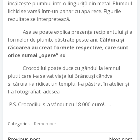
încălzește plumbul într-o linguriță din metal. Plumbul
lichid se varsă într-un pahar cu apă rece. Figurile
rezultate se interpretează.
Așa se poate explica prezența recipientului și a
formelor de plumb, păstrate peste ani.
Căldura și
răcoarea au creat formele respective, care sunt
orice
numai „opere” nu
!
Crocodilul poate duce cu gândul la lemnul
plutit care i-a salvat viața lui Brâncuși cândva
și căruia i-a ridicat un templu, l-a păstrat în atelier și
l-a fotografiat adesea.
P.S. Crocodilul s-a vândut cu 18 000 euro!……
Categories:
Remember
Previous post
Next post