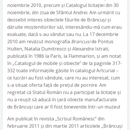
noiembrie 2010, precum și Catalogul licitației din 30
noiembrie, din ziua de Sfântul Andrei. Am urmărit cu
deosebit interes obiectele făurite de Brâncuși și
dăruite moștenitorilor săi, interesându-mă cum erau
evaluate, dacă s-au vândut sau nu. La 17 decembrie
2010 am revăzut monografia
Brancusi
de Pontus
Hulten, Natalia Dumitresco și Alexandre Istrati,
publicată în 1986 la Paris, la Flammarion, și am notat
în „Catalogul de mobile și obiecte” de la paginile 317-
332 toate informațiile găsite în catalogul Artcurial –
ce lucrări au fost vândute, care nu au interesat, cum
s-a situat oferta față de prețul de pornire. Am
regretat că Statul Român nu a participat la licitație și
nu a reușit să aducă în țară obiecte manufacturate
de Brâncuși care ar fi fost binevenite într-un muzeu!
Am publicat în revista „Scrisul Românesc” din
februarie 2011 și din martie 2011 articolele „Brâncuși