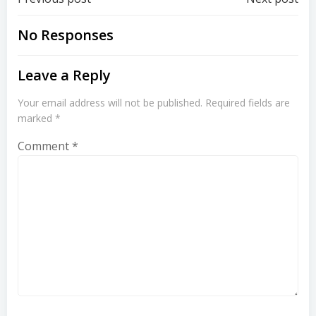
Post
Post
navigation
navigation
No Responses
Leave a Reply
Your email address will not be published.
Required fields are
marked
*
Comment
*