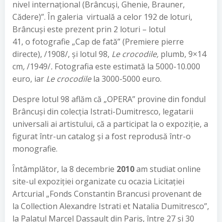
nivel internațional (Brâncuși, Ghenie, Brauner,
Cădere)”. În galeria virtuală a celor 192 de loturi,
Brâncuși este prezent prin 2 loturi – lotul
41, o fotografie „Cap de fată” (Premiere pierre
directe), /1908/, și lotul 98,
Le crocodile,
plumb, 9×14
cm
,
/1949/
.
Fotografia este estimată la 5000-10.000
euro, iar
Le crocodile
la 3000-5000 euro.
Despre lotul 98 aflăm că „OPERA” provine din fondul
Brâncuși din colecția Istrati-Dumitresco, legatarii
universali ai artistului, că a participat la o expoziție, a
figurat într-un catalog și a fost reprodusă într-o
monografie.
Întâmplător, la 8 decembrie
2010
am studiat online
site-ul expoziției organizate cu ocazia Licitației
Artcurial „Fonds Constantin Brancusi provenant de
la Collection Alexandre Istrati et Natalia Dumitresco”,
la Palatul Marcel Dassault din Paris, între 27 și 30