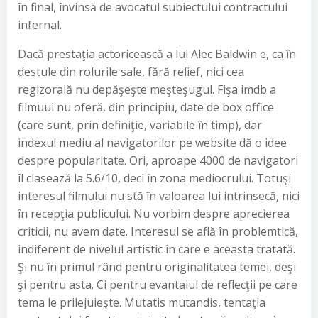
în final, învinsă de avocatul subiectului contractului
infernal.
Dacă prestaţia actoricească a lui Alec Baldwin e, ca în
destule din rolurile sale, fără relief, nici cea
regizorală nu depăşeşte meşteşugul. Fişa imdb a
filmuui nu oferă, din principiu, date de box office
(care sunt, prin definiţie, variabile în timp), dar
indexul mediu al navigatorilor pe website dă o idee
despre popularitate. Ori, aproape 4000 de navigatori
îl clasează la 5.6/10, deci în zona mediocrului. Totuşi
interesul filmului nu stă în valoarea lui intrinsecă, nici
în recepţia publicului. Nu vorbim despre aprecierea
criticii, nu avem date. Interesul se află în problemtică,
indiferent de nivelul artistic în care e aceasta tratată.
Şi nu în primul rând pentru originalitatea temei, deşi
şi pentru asta. Ci pentru evantaiul de reflecţii pe care
tema le prilejuieşte. Mutatis mutandis, tentaţia