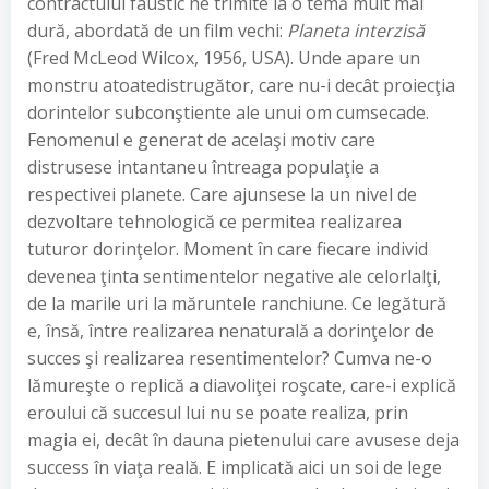
contractului faustic ne trimite la o temă mult mai
dură, abordată de un film vechi:
Planeta interzisă
(Fred McLeod Wilcox, 1956, USA). Unde apare un
monstru atoatedistrugător, care nu-i decât proiecţia
dorintelor subconştiente ale unui om cumsecade.
Fenomenul e generat de acelaşi motiv care
distrusese intantaneu întreaga populaţie a
respectivei planete. Care ajunsese la un nivel de
dezvoltare tehnologică ce permitea realizarea
tuturor dorinţelor. Moment în care fiecare individ
devenea ţinta sentimentelor negative ale celorlalţi,
de la marile uri la măruntele ranchiune. Ce legătură
e, însă, între realizarea nenaturală a dorinţelor de
succes şi realizarea resentimentelor? Cumva ne-o
lămureşte o replică a diavoliţei roşcate, care-i explică
eroului că succesul lui nu se poate realiza, prin
magia ei, decât în dauna pietenului care avusese deja
success în viaţa reală. E implicată aici un soi de lege