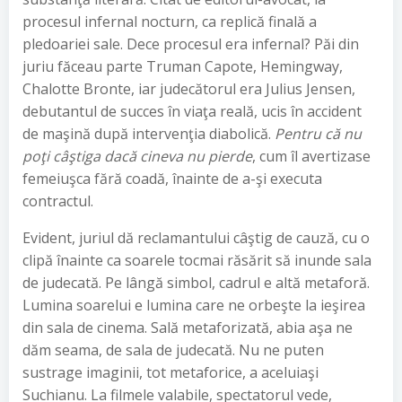
procesul infernal nocturn, ca replică finală a
pledoariei sale. Dece procesul era infernal? Păi din
juriu făceau parte Truman Capote, Hemingway,
Chalotte Bronte, iar judecătorul era Julius Jensen,
debutantul de succes în viaţa reală, ucis în accident
de maşină după intervenţia diabolică.
Pentru că nu
poţi câştiga dacă cineva nu pierde
, cum îl avertizase
femeiuşca fără coadă, înainte de a-şi executa
contractul.
Evident, juriul dă reclamantului câştig de cauză, cu o
clipă înainte ca soarele tocmai răsărit să inunde sala
de judecată. Pe lângă simbol, cadrul e altă metaforă.
Lumina soarelui e lumina care ne orbeşte la ieşirea
din sala de cinema. Sală metaforizată, abia aşa ne
dăm seama, de sala de judecată. Nu ne puten
sustrage imaginii, tot metaforice, a aceluiaşi
Suchianu. La filmele valabile, spectatorul vede,