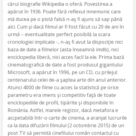
cărui biografie Wikipedia o oferă. Povestirea a
apărut în 1936. Poate fără reflexul mnemonic care
mă ducea pe o pistă falsă n-aş fi ajuns să sap până
aici. Cum şi dacă filmul ar fi fost făcut cu 20 de ani în
urmă – eventualitate perfect posibilă la scara
cronologiei implicate -, n-aş fi avut la dispoziţie nici
baza de date a filmelor (asta înseamnă imdb), nici
enciclopedia liberă, nici acces facil la ele. Prima bază
cinematografică de date a fost produsul gigantului
Microsoft, a apărut în 1996, pe un CD, cu prilejul
centenarului celei de-a şaptea arte din anul anterior.
Atunci 4000 de filme cu acces la statistică pe orice
parametru era imens şi competitiv faţă de toate
enciclopediile de profil, tipărite şi disponibile în
România. Astfel, marele regizor, dacă metafora e
accpetabilă într-o carte de cinema, a aranjat lucrurile
ca la data difuzării filmului (2 octombrie 2015) de un
post TV să permită cinefilului român contactul cu