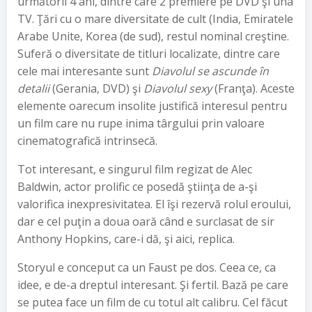
următorii 4 ani, dintre care 2 premiere pe DVD şi una
TV. Ţări cu o mare diversitate de cult (India, Emiratele
Arabe Unite, Korea (de sud), restul nominal creştine.
Suferă o diversitate de titluri localizate, dintre care
cele mai interesante sunt
Diavolul se ascunde în
detalii
(Gerania, DVD) şi
Diavolul sexy
(Franţa). Aceste
elemente oarecum insolite justifică interesul pentru
un film care nu rupe inima târgului prin valoare
cinematografică intrinsecă.
Tot interesant, e singurul film regizat de Alec
Baldwin, actor prolific ce posedă ştiinţa de a-şi
valorifica inexpresivitatea. El îşi rezervă rolul eroului,
dar e cel puţin a doua oară când e surclasat de sir
Anthony Hopkins, care-i dă, şi aici, replica.
Storyul e conceput ca un Faust pe dos. Ceea ce, ca
idee, e de-a dreptul interesant. Şi fertil. Bază pe care
se putea face un film de cu totul alt calibru. Cel făcut