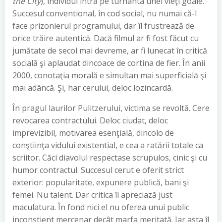
the City
), individul intră pe turnanta unei vieţi goale.
Succesul conventional, în cod social, nu numai că-l
face prizonierul programului, dar îl frustrează de
orice trăire autentică. Dacă filmul ar fi fost făcut cu
jumătate de secol mai devreme, ar fi lunecat în critică
socială şi aplaudat dincoace de cortina de fier. În anii
2000, conotaţia morală e simultan mai superficială şi
mai adâncă. Şi, har cerului, deloc lozincardă.
În pragul laurilor Pulitzerului, victima se revoltă. Cere
revocarea contractului. Deloc ciudat, deloc
imprevizibil, motivarea esenţială, dincolo de
conştiinţa vidului existential, e cea a ratării totale ca
scriitor. Căci diavolul respectase scrupulos, cinic şi cu
humor contractul. Succesul cerut e oferit strict
exterior: popularitate, expunere publică, bani şi
femei. Nu talent. Dar critica îi apreciază just
maculatura. În fond nici el nu oferea unui public
inconştient mercenar decât marfa meritată. Iar asta îl