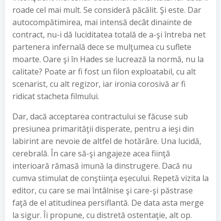
roade cel mai mult. Se consideră păcălit. Şi este. Dar
autocompătimirea, mai intensă decât dinainte de
contract, nu-i dă luciditatea totală de a-şi întreba net
partenera infernală dece se mulţumea cu suflete
moarte. Oare şi în Hades se lucrează la normă, nu la
calitate? Poate ar fi fost un filon exploatabil, cu alt
scenarist, cu alt regizor, iar ironia corosivă ar fi
ridicat stacheta filmului.
Dar, dacă acceptarea contractului se făcuse sub
presiunea primarităţii disperate, pentru a ieşi din
labirint are nevoie de altfel de hotărâre. Una lucidă,
cerebrală. În care să-şi angajeze acea fiinţă
interioară rămasă imună la dinstrugere. Dacă nu
cumva stimulat de conştiinţa eşecului. Repetă vizita la
editor, cu care se mai întâlnise şi care-şi păstrase
faţă de el atitudinea persiflantă. De data asta merge
la sigur. Îi propune, cu distretă ostentaţie, alt op.