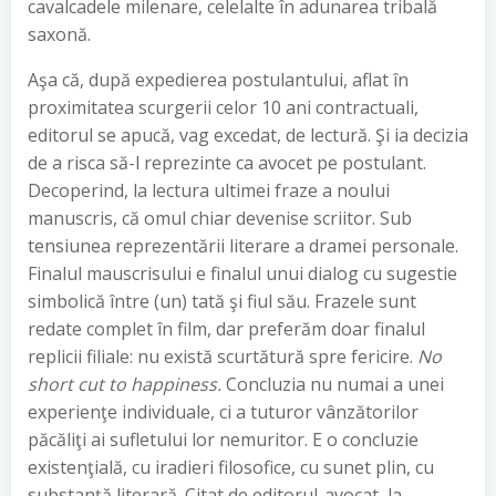
cavalcadele milenare, celelalte în adunarea tribală
saxonă.
Aşa că, după expedierea postulantului, aflat în
proximitatea scurgerii celor 10 ani contractuali,
editorul se apucă, vag excedat, de lectură. Şi ia decizia
de a risca să-l reprezinte ca avocet pe postulant.
Decoperind, la lectura ultimei fraze a noului
manuscris, că omul chiar devenise scriitor. Sub
tensiunea reprezentării literare a dramei personale.
Finalul mauscrisului e finalul unui dialog cu sugestie
simbolică între (un) tată şi fiul său. Frazele sunt
redate complet în film, dar preferăm doar finalul
replicii filiale: nu există scurtătură spre fericire.
No
short cut to happiness.
Concluzia nu numai a unei
experienţe individuale, ci a tuturor vânzătorilor
păcăliţi ai sufletului lor nemuritor. E o concluzie
existenţială, cu iradieri filosofice, cu sunet plin, cu
substanţă literară. Citat de editorul-avocat, la