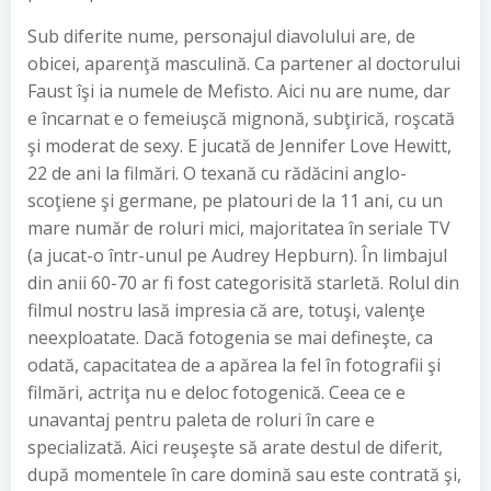
Sub diferite nume, personajul diavolului are, de
obicei, aparenţă masculină. Ca partener al doctorului
Faust îşi ia numele de Mefisto. Aici nu are nume, dar
e încarnat e o femeiuşcă mignonă, subţirică, roşcată
şi moderat de sexy. E jucată de Jennifer Love Hewitt,
22 de ani la filmări. O texană cu rădăcini anglo-
scoţiene şi germane, pe platouri de la 11 ani, cu un
mare număr de roluri mici, majoritatea în seriale TV
(a jucat-o într-unul pe Audrey Hepburn). În limbajul
din anii 60-70 ar fi fost categorisită starletă. Rolul din
filmul nostru lasă impresia că are, totuşi, valenţe
neexploatate. Dacă fotogenia se mai defineşte, ca
odată, capacitatea de a apărea la fel în fotografii şi
filmări, actriţa nu e deloc fotogenică. Ceea ce e
unavantaj pentru paleta de roluri în care e
specializată. Aici reuşeşte să arate destul de diferit,
după momentele în care domină sau este contrată şi,