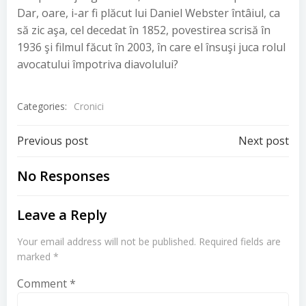
Dar, oare, i-ar fi plăcut lui Daniel Webster întâiul, ca
să zic aşa, cel decedat în 1852, povestirea scrisă în
1936 şi filmul făcut în 2003, în care el însuşi juca rolul
avocatului împotriva diavolului?
Categories:
Cronici
Post
Post
Previous post
Next post
navigation
navigation
No Responses
Leave a Reply
Your email address will not be published.
Required fields are
marked
*
Comment
*