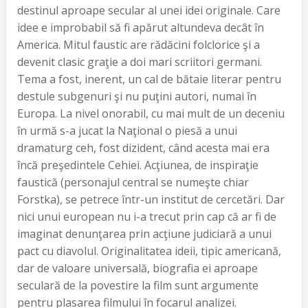
destinul aproape secular al unei idei originale. Care
idee e improbabil să fi apărut altundeva decât în
America. Mitul faustic are rădăcini folclorice şi a
devenit clasic graţie a doi mari scriitori germani.
Tema a fost, inerent, un cal de bătaie literar pentru
destule subgenuri şi nu puţini autori, numai în
Europa. La nivel onorabil, cu mai mult de un deceniu
în urmă s-a jucat la Naţional o piesă a unui
dramaturg ceh, fost dizident, când acesta mai era
încă preşedintele Cehiei. Acţiunea, de inspiraţie
faustică (personajul central se numeşte chiar
Forstka), se petrece într-un institut de cercetări. Dar
nici unui european nu i-a trecut prin cap că ar fi de
imaginat denunţarea prin acţiune judiciară a unui
pact cu diavolul. Originalitatea ideii, tipic americană,
dar de valoare universală, biografia ei aproape
seculară de la povestire la film sunt argumente
pentru plasarea filmului în focarul analizei.