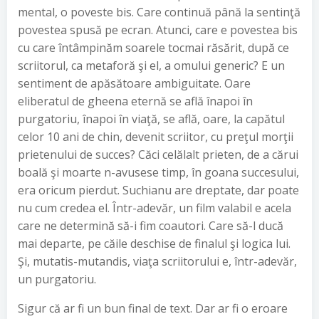
mental, o poveste bis. Care continuă până la sentinţă
povestea spusă pe ecran. Atunci, care e povestea bis
cu care întâmpinăm soarele tocmai răsărit, după ce
scriitorul, ca metaforă şi el, a omului generic? E un
sentiment de apăsătoare ambiguitate. Oare
eliberatul de gheena eternă se află înapoi în
purgatoriu, înapoi în viaţă, se află, oare, la capătul
celor 10 ani de chin, devenit scriitor, cu preţul morţii
prietenului de succes? Căci celălalt prieten, de a cărui
boală şi moarte n-avusese timp, în goana succesului,
era oricum pierdut. Suchianu are dreptate, dar poate
nu cum credea el. Într-adevăr, un film valabil e acela
care ne determină să-i fim coautori. Care să-l ducă
mai departe, pe căile deschise de finalul şi logica lui.
Şi, mutatis-mutandis, viaţa scriitorului e, într-adevăr,
un purgatoriu.
Sigur că ar fi un bun final de text. Dar ar fi o eroare