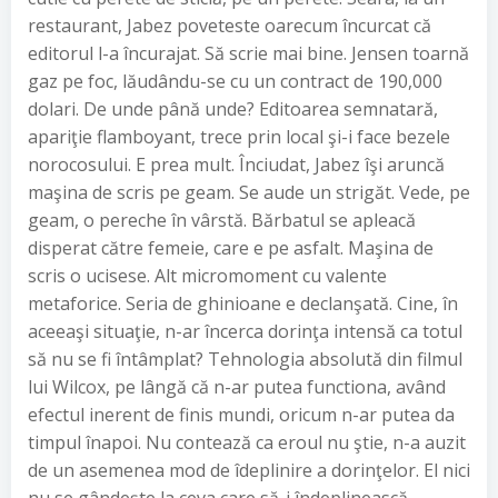
restaurant, Jabez poveteste oarecum încurcat că
editorul l-a încurajat. Să scrie mai bine. Jensen toarnă
gaz pe foc, lăudându-se cu un contract de 190,000
dolari. De unde până unde? Editoarea semnatară,
apariţie flamboyant, trece prin local şi-i face bezele
norocosului. E prea mult. Înciudat, Jabez îşi aruncă
maşina de scris pe geam. Se aude un strigăt. Vede, pe
geam, o pereche în vârstă. Bărbatul se apleacă
disperat către femeie, care e pe asfalt. Maşina de
scris o ucisese. Alt micromoment cu valente
metaforice. Seria de ghinioane e declanşată. Cine, în
aceeaşi situaţie, n-ar încerca dorinţa intensă ca totul
să nu se fi întâmplat? Tehnologia absolută din filmul
lui Wilcox, pe lângă că n-ar putea functiona, având
efectul inerent de finis mundi, oricum n-ar putea da
timpul înapoi. Nu contează ca eroul nu ştie, n-a auzit
de un asemenea mod de îdeplinire a dorinţelor. El nici