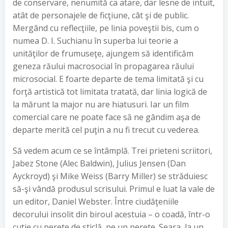
de conservare, nenumită ca atare, dar lesne de intuit,
atât de personajele de ficţiune, cât şi de public.
Mergând cu reflecţiile, pe linia poveştii bis, cum o
numea D. I. Suchianu în superba lui teorie a
unităţilor de frumuseţe, ajungem să identificăm
geneza răului macrosocial în propagarea răului
microsocial. E foarte departe de tema limitată şi cu
forţă artistică tot limitata tratată, dar linia logică de
la mărunt la major nu are hiatusuri. Iar un film
comercial care ne poate face să ne gândim aşa de
departe merită cel puţin a nu fi trecut cu vederea.
Să vedem acum ce se întâmplă. Trei prieteni scriitori,
Jabez Stone (Alec Baldwin), Julius Jensen (Dan
Ayckroyd) şi Mike Weiss (Barry Miller) se străduiesc
să-şi vândă produsul scrisului. Primul e luat la vale de
un editor, Daniel Webster. Între ciudăţeniile
decorului insolit din biroul acestuia – o coadă, într-o
cutie cu perete de sticlă, pe un perete. Seara, la un