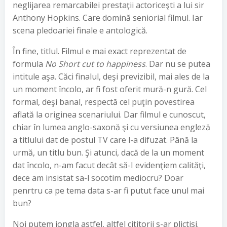
neglijarea remarcabilei prestaţii actoriceşti a lui sir
Anthony Hopkins. Care domină seniorial filmul. Iar
scena pledoariei finale e antologică.
În fine, titlul. Filmul e mai exact reprezentat de
formula
No Short cut to happiness
. Dar nu se putea
intitule aşa. Căci finalul, deşi previzibil, mai ales de la
un moment încolo, ar fi fost oferit mură-n gură. Cel
formal, deşi banal, respectă cel puţin povestirea
aflată la originea scenariului. Dar filmul e cunoscut,
chiar în lumea anglo-saxonă şi cu versiunea engleză
a titlului dat de postul TV care l-a difuzat. Până la
urmă, un titlu bun. Şi atunci, dacă de la un moment
dat încolo, n-am facut decât să-I evidenţiem calităţi,
dece am insistat sa-l socotim mediocru? Doar
penrtru ca pe tema data s-ar fi putut face unul mai
bun?
Noi putem jongla astfel, altfel cititorii s-ar plictisi.