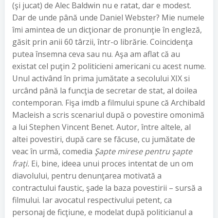
(şi jucat) de Alec Baldwin nu e ratat, dar e modest.
Dar de unde până unde Daniel Webster? Mie numele
îmi amintea de un dicţionar de pronunţie în engleză,
găsit prin anii 60 târzii, într-o librărie. Coincidenţa
putea însemna ceva sau nu. Aşa am aflat că au
existat cel puţin 2 politicieni americani cu acest nume.
Unul activând în prima jumătate a secolului XIX si
urcând până la funcţia de secretar de stat, al doilea
contemporan. Fişa imdb a filmului spune că Archibald
Macleish a scris scenariul după o povestire omonimă
a lui Stephen Vincent Benet. Autor, între altele, al
altei povestiri, după care se făcuse, cu jumătate de
veac în urmă, comedia
Şapte mirese pentru şapte
fraţi.
Ei, bine, ideea unui proces intentat de un om
diavolului, pentru denunţarea motivată a
contractului faustic, şade la baza povestirii – sursă a
filmului. Iar avocatul respectivului petent, ca
personaj de ficţiune, e modelat după politicianul a