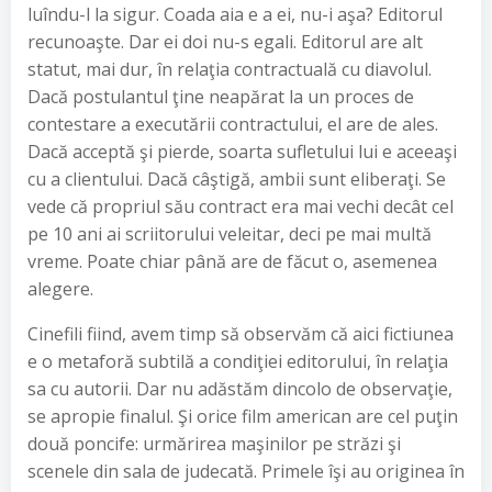
luîndu-l la sigur. Coada aia e a ei, nu-i aşa? Editorul
recunoaşte. Dar ei doi nu-s egali. Editorul are alt
statut, mai dur, în relaţia contractuală cu diavolul.
Dacă postulantul ţine neapărat la un proces de
contestare a executării contractului, el are de ales.
Dacă acceptă şi pierde, soarta sufletului lui e aceeaşi
cu a clientului. Dacă câştigă, ambii sunt eliberaţi. Se
vede că propriul său contract era mai vechi decât cel
pe 10 ani ai scriitorului veleitar, deci pe mai multă
vreme. Poate chiar până are de făcut o, asemenea
alegere.
Cinefili fiind, avem timp să observăm că aici fictiunea
e o metaforă subtilă a condiţiei editorului, în relaţia
sa cu autorii. Dar nu adăstăm dincolo de observaţie,
se apropie finalul. Şi orice film american are cel puţin
două poncife: urmărirea maşinilor pe străzi şi
scenele din sala de judecată. Primele îşi au originea în