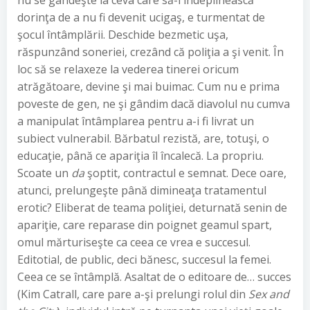
nu se gândeşte la ceva care să-i îndeplinească
dorinţa de a nu fi devenit ucigaş, e turmentat de
şocul întâmplării. Deschide bezmetic uşa,
răspunzând soneriei, crezând că poliţia a şi venit. În
loc să se relaxeze la vederea tinerei oricum
atrăgătoare, devine şi mai buimac. Cum nu e prima
poveste de gen, ne şi gândim dacă diavolul nu cumva
a manipulat întâmplarea pentru a-i fi livrat un
subiect vulnerabil. Bărbatul rezistă, are, totuşi, o
educaţie, până ce apariţia îl încalecă. La propriu.
Scoate un
da
şoptit, contractul e semnat. Dece oare,
atunci, prelungeşte până dimineaţa tratamentul
erotic? Eliberat de teama poliţiei, deturnată senin de
apariţie, care reparase din poignet geamul spart,
omul mărturiseşte ca ceea ce vrea e succesul.
Editotial, de public, deci bănesc, succesul la femei.
Ceea ce se întâmplă. Asaltat de o editoare de… succes
(Kim Catrall, care pare a-şi prelungi rolul din
Sex and