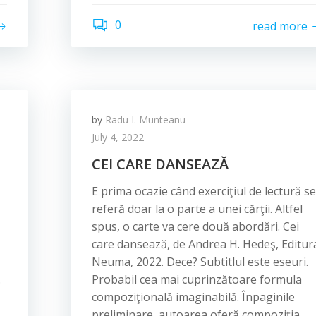
0
read more
by
Radu I. Munteanu
July 4, 2022
CEI CARE DANSEAZĂ
E prima ocazie când exerciţiul de lectură se
referă doar la o parte a unei cărţii. Altfel
spus, o carte va cere două abordări. Cei
care dansează, de Andrea H. Hedeş, Editur
Neuma, 2022. Dece? Subtitlul este eseuri.
.
Probabil cea mai cuprinzătoare formula
compoziţională imaginabilă. Înpaginile
preliminare, autoarea oferă compoziţia