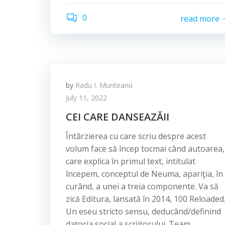
0
read more
by
Radu I. Munteanu
July 11, 2022
CEI CARE DANSEAZĂII
Întârzierea cu care scriu despre acest
volum face să încep tocmai când autoarea,
care explica în primul text, intitulat
începem, conceptul de Neuma, apariţia, în
curând, a unei a treia componente. Va să
zică Editura, lansată în 2014, 100 Reloaded
Un eseu stricto sensu, deducând/definind
datoria social a scriitorului. Team