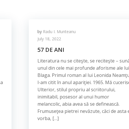
by
Radu I. Munteanu
July 18, 2022
57 DE ANI
Literatura nu se citeşte, se reciteşte – sun
unul din cele mai profunde aforisme ale lu
Blaga. Primul roman al lui Leonida Neamţ
ea
l-am citit în anul apariţiei. 1965. Mă cuceris
Ulterior, stilul propriu al scriitorului,
inimitabil, posesor al unui humor
melancolic, abia avea să se definească.
Frumuseţea pietrei nevăzute, căci de asta 
vorba, […]