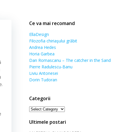
Ce va mai recomand
EllaDesign
Filozofia chiriaşului grăbit
Andrea Hedes
Horia Garbea
Dan Romascanu – The catcher in the Sand
ă
Pierre Radulescu-Banu
i
Liviu Antonesei
u
Dorin Tudoran
e.
Categorii
Categorii
e
Ultimele postari