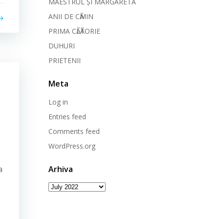
MAESTRUL ȘI MARGARETA
ANII DE CӐMIN
PRIMA CӐLӐTORIE
DUHURI
PRIETENII
Meta
Log in
Entries feed
Comments feed
WordPress.org
a
Arhiva
Arhiva