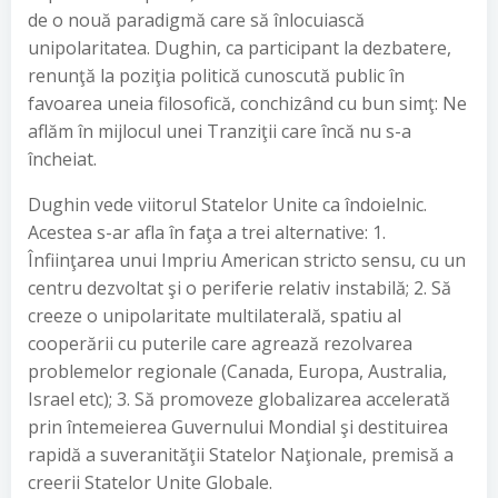
de o nouă paradigmă care să înlocuiască
unipolaritatea. Dughin, ca participant la dezbatere,
renunţă la poziţia politică cunoscută public în
favoarea uneia filosofică, conchizând cu bun simţ: Ne
aflăm în mijlocul unei Tranziţii care încă nu s-a
încheiat.
Dughin vede viitorul Statelor Unite ca îndoielnic.
Acestea s-ar afla în faţa a trei alternative: 1.
Înfiinţarea unui Impriu American stricto sensu, cu un
centru dezvoltat şi o periferie relativ instabilă; 2. Să
creeze o unipolaritate multilaterală, spatiu al
cooperării cu puterile care agrează rezolvarea
problemelor regionale (Canada, Europa, Australia,
Israel etc); 3. Să promoveze globalizarea accelerată
prin întemeierea Guvernului Mondial şi destituirea
rapidă a suveranităţii Statelor Naţionale, premisă a
creerii Statelor Unite Globale.