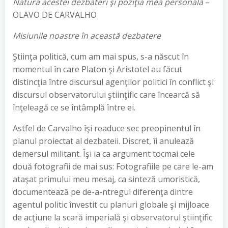
Natura acestei dezbateri şi poziţia mea personală
–
OLAVO DE CARVALHO
Misiunile noastre în această dezbatere
Ştiinţa politică, cum am mai spus, s-a născut în
momentul în care Platon şi Aristotel au făcut
distincţia între discursul agenţilor politici în conflict şi
discursul observatorului ştiinţific care încearcă să
înţeleagă ce se întâmplă între ei.
Astfel de Carvalho îşi readuce sec preopinentul în
planul proiectat al dezbateii. Discret, îi anulează
demersul militant. Îşi ia ca argument tocmai cele
două fotografii de mai sus: Fotografiile pe care le-am
ataşat primului meu mesaj, ca sinteză umoristică,
documentează pe de-a-ntregul diferenţa dintre
agentul politic învestit cu planuri globale şi mijloace
de acţiune la scară imperială şi observatorul ştiinţific