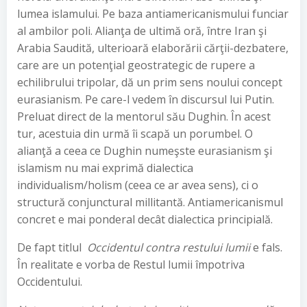
lumea islamului. Pe baza antiamericanismului funciar
al ambilor poli. Alianţa de ultimă oră, între Iran şi
Arabia Saudită, ulterioară elaborării cărţii-dezbatere,
care are un potenţial geostrategic de rupere a
echilibrului tripolar, dă un prim sens noului concept
eurasianism. Pe care-l vedem în discursul lui Putin.
Preluat direct de la mentorul său Dughin. În acest
tur, acestuia din urmă îi scapă un porumbel. O
alianţă a ceea ce Dughin numeşste eurasianism şi
islamism nu mai exprimă dialectica
individualism/holism (ceea ce ar avea sens), ci o
structură conjunctural millitantă. Antiamericanismul
concret e mai ponderal decât dialectica principială.
De fapt titlul
Occidentul contra restului lumii
e fals.
În realitate e vorba de Restul lumii împotriva
Occidentului.