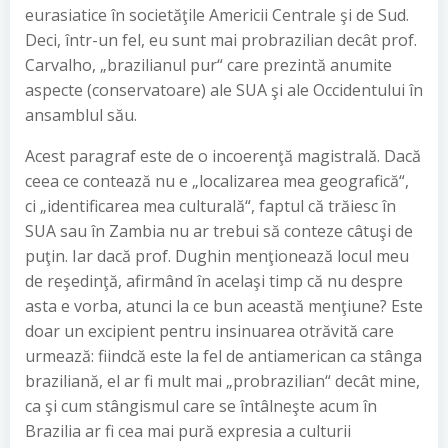
eurasiatice în societăţile Americii Centrale şi de Sud.
Deci, într-un fel, eu sunt mai probrazilian decât prof.
Carvalho, „brazilianul pur“ care prezintă anumite
aspecte (conservatoare) ale SUA şi ale Occidentului în
ansamblul său.
Acest paragraf este de o incoerenţă magistrală. Dacă
ceea ce contează nu e „localizarea mea geografică“,
ci „identificarea mea culturală“, faptul că trăiesc în
SUA sau în Zambia nu ar trebui să conteze câtuşi de
puţin. Iar dacă prof. Dughin menţionează locul meu
de reşedinţă, afirmând în acelaşi timp că nu despre
asta e vorba, atunci la ce bun această menţiune? Este
doar un excipient pentru insinuarea otrăvită care
urmează: fiindcă este la fel de antiamerican ca stânga
braziliană, el ar fi mult mai „probrazilian“ decât mine,
ca şi cum stângismul care se întâlneşte acum în
Brazilia ar fi cea mai pură expresia a culturii