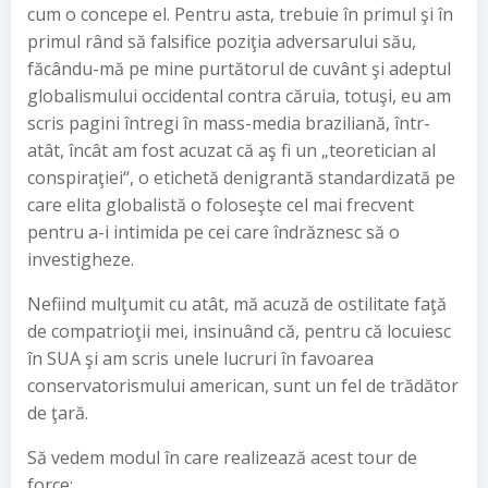
cum o concepe el. Pentru asta, trebuie în primul şi în
primul rând să falsifice poziţia adversarului său,
făcându-mă pe mine purtătorul de cuvânt şi adeptul
globalismului occidental contra căruia, totuşi, eu am
scris pagini întregi în mass-media braziliană, într-
atât, încât am fost acuzat că aş fi un „teoretician al
conspiraţiei“, o etichetă denigrantă standardizată pe
care elita globalistă o foloseşte cel mai frecvent
pentru a-i intimida pe cei care îndrăznesc să o
investigheze.
Nefiind mulţumit cu atât, mă acuză de ostilitate faţă
de compatrioţii mei, insinuând că, pentru că locuiesc
în SUA şi am scris unele lucruri în favoarea
conservatorismului american, sunt un fel de trădător
de ţară.
Să vedem modul în care realizează acest tour de
force: