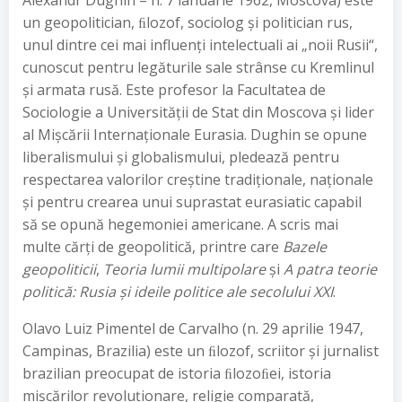
Alexandr Dughin – n. 7 ianuarie 1962, Moscova) este
un geopolitician, ﬁlozof, sociolog și politician rus,
unul dintre cei mai influenți intelectuali ai „noii Rusii“,
cunoscut pentru legăturile sale strânse cu Kremlinul
și armata rusă. Este profesor la Facultatea de
Sociologie a Universității de Stat din Moscova și lider
al Mișcării Internaționale Eurasia. Dughin se opune
liberalismului și globalismului, pledează pentru
respectarea valorilor creștine tradiționale, naționale
și pentru crearea unui suprastat eurasiatic capabil
să se opună hegemoniei americane. A scris mai
multe cărți de geopolitică, printre care
Bazele
geopoliticii
,
Teoria lumii multipolare
și
A patra teorie
politică: Rusia
ș
i ideile politice ale secolului XXI
.
Olavo Luiz Pimentel de Carvalho (n. 29 aprilie 1947,
Campinas, Brazilia) este un ﬁlozof, scriitor și jurnalist
brazilian preocupat de istoria ﬁlozoﬁei, istoria
mișcărilor revoluționare, religie comparată,