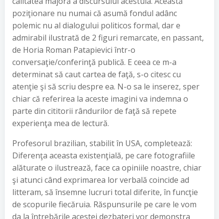
calitatea majoră a discursului acestuia. Această
poziţionare nu numai că asumă fondul adânc
polemic nu al dialogului politicos formal, dar e
admirabil ilustrată de 2 figuri remarcate, en passant,
de Horia Roman Patapievici într-o
conversaţie/conferinţă publică. E ceea ce m-a
determinat să caut cartea de faţă, s-o citesc cu
atenţie şi să scriu despre ea. N-o sa le inserez, sper
chiar că referirea la aceste imagini va indemna o
parte din cititorii rândurilor de faţă să repete
experienţa mea de lectură.
Profesorul brazilian, stabilit în USA, completează:
Diferenţa aceasta existenţială, pe care fotografiile
alăturate o ilustrează, face ca opiniile noastre, chiar
şi atunci când exprimarea lor verbală coincide ad
litteram, să însemne lucruri total diferite, în funcţie
de scopurile fiecăruia. Răspunsurile pe care le vom
da la întrebările acestei dezbateri vor demonstra