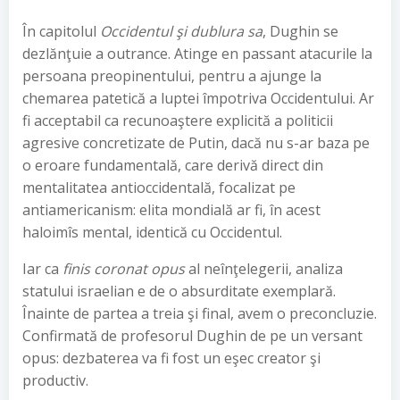
În capitolul
Occidentul şi dublura sa
, Dughin se
dezlănţuie a outrance. Atinge en passant atacurile la
persoana preopinentului, pentru a ajunge la
chemarea patetică a luptei împotriva Occidentului. Ar
fi acceptabil ca recunoaştere explicită a politicii
agresive concretizate de Putin, dacă nu s-ar baza pe
o eroare fundamentală, care derivă direct din
mentalitatea antioccidentală, focalizat pe
antiamericanism: elita mondială ar fi, în acest
haloimîs mental, identică cu Occidentul.
Iar ca
finis coronat opus
al neînţelegerii, analiza
statului israelian e de o absurditate exemplară.
Înainte de partea a treia şi final, avem o preconcluzie.
Confirmată de profesorul Dughin de pe un versant
opus: dezbaterea va fi fost un eşec creator şi
productiv.