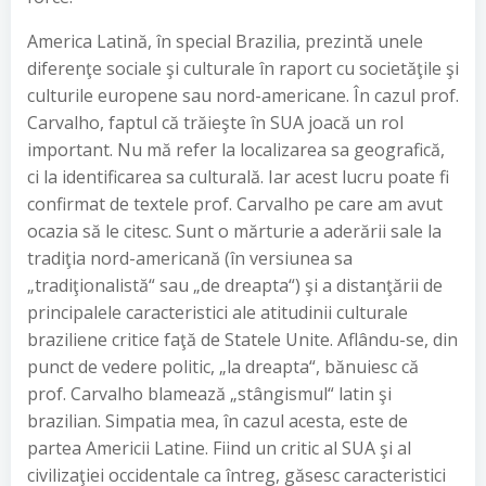
America Latină, în special Brazilia, prezintă unele
diferenţe sociale şi culturale în raport cu societăţile şi
culturile europene sau nord-americane. În cazul prof.
Carvalho, faptul că trăieşte în SUA joacă un rol
important. Nu mă refer la localizarea sa geografică,
ci la identificarea sa culturală. Iar acest lucru poate fi
confirmat de textele prof. Carvalho pe care am avut
ocazia să le citesc. Sunt o mărturie a aderării sale la
tradiţia nord-americană (în versiunea sa
„tradiţionalistă“ sau „de dreapta“) şi a distanţării de
principalele caracteristici ale atitudinii culturale
braziliene critice faţă de Statele Unite. Aflându-se, din
punct de vedere politic, „la dreapta“, bănuiesc că
prof. Carvalho blamează „stângismul“ latin şi
brazilian. Simpatia mea, în cazul acesta, este de
partea Americii Latine. Fiind un critic al SUA şi al
civilizaţiei occidentale ca întreg, găsesc caracteristici