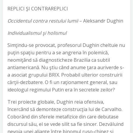
REPLICI ŞI CONTRAREPLICI
Occidentul contra restului lumii
– Aleksandr Dughin
Individualismul şi holismul
Simţindu-se provocat, profesorul Dughin cheltuie nu
puţin spaţiu pentru a se angrena în polemică,
neomiţând să diagnosticheze Brazilia ca subtil
antiamericană. Nu ştiu când anume ţara auriverde s-
a asociat grupului BRIX. Probabil ulterior construirii
cărţii-dezbatere. O fi un raţionament general, sau
ideologul regimului Putin era în secretele zeilor?
Trei proiecte globale, Dughin reia ofensiva,
încercând să demonteze construcţia lui de Carvalho.
Coborând din sferele metafizice din care debutase
discursul său, el se vede silit sa fie sincer. Dezvăluind
nevoia unei alianţe între binomul ruso-chinez şi