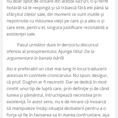
nu doar lipsit de oricare din aceste lucruri, ci şi ferm
hotărât să le respingă şi să trăiască fără ele până la
sfârşitul zilelor sale, din moment ce sunt inutile şi
nepotrivite cu misiunea vieţii pe care şi-a ales-o şi
care este, pentru el, singura justificare rezonabilă a
existenţei sale.
Pasul următor duce în derizoriu discursul
ofensiv al preopinentului. Ajunge titlul:
De la
argumentare la banala bârfă
.
Aici e preferabil un citat mai lung în locul traducerii
acestuia în cuvintele cronicarului: Nu spun, desigur,
că prof. Dughin ar fi necinstit. Dar se dedică în mod
cinstit unui tip de luptă care, prin definiţie şi de când
lumea şi pământul, întruchipează necinstea prin
excelenţă. În acest sens, nu e de mirare că încearcă
să manipuleze însăşi situaţia dezbaterii pentru a o
forţa să fie în favoarea sa în marea confruntare, aşa