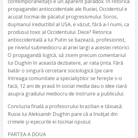
contemporaneităţii e un aparent paradox. În retorica
propagandei antioccidentale ale Rusiei, Occidentul e
acuzat tocmai de păcatul progresismului. Soros,
duşmanul ireductibil al USA, e văzut, fără a-l numi, ca
produsul toxic al Occidentului. Dece? Retorica
antioccidentală a lui Putin se bazează, profesionist,
pe nivelul submediocru al ariei largi a acestei retorici.
O propagandă logică, să zicem precum comentariul
lui Dughin în această dezbatere, ar rata ţinta. Fără
batăr o singură cercetare sociologică (pe care
întreaga comunitate a specialiştilor se fereşte s-o
facă, 12 ani de praxă în social media dau o idee clară
asupra gradului mediocru de instruire a publicului.
Concluzia finală a profesorului brazilian e tăioasă:
Rusia lui Aleksandr Dughin pare că a învăţat din
crimele şi eşecurile ei tocmai opusul.
PARTEA A DOUA