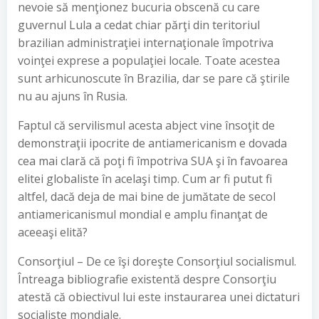
nevoie să menţionez bucuria obscenă cu care
guvernul Lula a cedat chiar părţi din teritoriul
brazilian administraţiei internaţionale împotriva
voinţei exprese a populaţiei locale. Toate acestea
sunt arhicunoscute în Brazilia, dar se pare că ştirile
nu au ajuns în Rusia.
Faptul că servilismul acesta abject vine însoţit de
demonstraţii ipocrite de antiamericanism e dovada
cea mai clară că poţi fi împotriva SUA şi în favoarea
elitei globaliste în acelaşi timp. Cum ar fi putut fi
altfel, dacă deja de mai bine de jumătate de secol
antiamericanismul mondial e amplu finanţat de
aceeaşi elită?
Consorţiul – De ce îşi doreşte Consorţiul socialismul.
Întreaga bibliografie existentă despre Consorţiu
atestă că obiectivul lui este instaurarea unei dictaturi
socialiste mondiale.