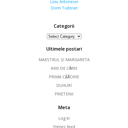
Liviu Antonesei
Dorin Tudoran
Categorii
Categorii
Ultimele postari
MAESTRUL ȘI MARGARETA
ANII DE CӐMIN
PRIMA CӐLӐTORIE
DUHURI
PRIETENII
Meta
Log in
Entries feed