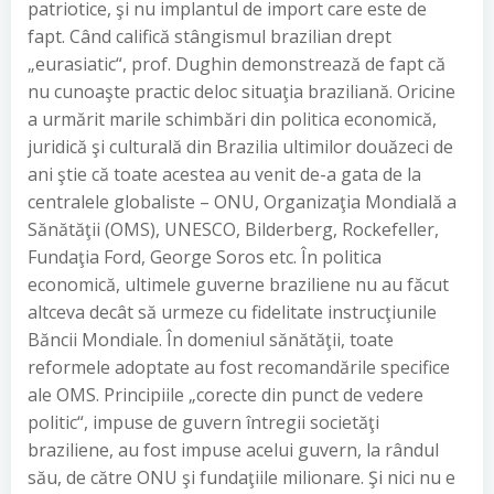
patriotice, şi nu implantul de import care este de
fapt. Când califică stângismul brazilian drept
„eurasiatic“, prof. Dughin demonstrează de fapt că
nu cunoaşte practic deloc situaţia braziliană. Oricine
a urmărit marile schimbări din politica economică,
juridică şi culturală din Brazilia ultimilor douăzeci de
ani ştie că toate acestea au venit de-a gata de la
centralele globaliste – ONU, Organizaţia Mondială a
Sănătăţii (OMS), UNESCO, Bilderberg, Rockefeller,
Fundaţia Ford, George Soros etc. În politica
economică, ultimele guverne braziliene nu au făcut
altceva decât să urmeze cu fidelitate instrucţiunile
Băncii Mondiale. În domeniul sănătăţii, toate
reformele adoptate au fost recomandările specifice
ale OMS. Principiile „corecte din punct de vedere
politic“, impuse de guvern întregii societăţi
braziliene, au fost impuse acelui guvern, la rândul
său, de către ONU şi fundaţiile milionare. Şi nici nu e