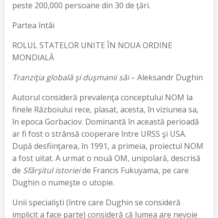
peste 200,000 persoane din 30 de ţări.
Partea întâi
ROLUL STATELOR UNITE ÎN NOUA ORDINE
MONDIALĂ
Tranziţia globală şi duşmanii săi
– Aleksandr Dughin
Autorul consideră prevalenţa conceptului NOM la
finele Războiului rece, plasat, acesta, în viziunea sa,
în epoca Gorbaciov. Dominantă în această perioadă
ar fi fost o strânsă cooperare între URSS şi USA.
După desfiinţarea, în 1991, a primeia, proiectul NOM
a fost uitat. A urmat o nouă OM, unipolară, descrisă
de
Sfârşitul istoriei
de Francis Fukuyama, pe care
Dughin o numeşte o utopie.
Unii specialişti (între care Dughin se consideră
implicit a face parte) consideră că lumea are nevoie