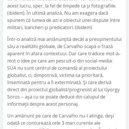
acest lucru, sper, la fel de limpede ca şi fotografiile.
(ibidem). În ultimă analiză, Nu am exagera dacă
spunem că lumea de azi e obiectul unei dispute între
militari, bancheri şi predicatori. (ibidem)
Într-o analiză mai amănunţită decât a preopinentului
său a realitătii globale, de Carvalho scapă o frază
aparent în afara contextuui. Dar care traduce mot-à-
mot o idee pe care am pescuit-o din social-media:
SUA nu sunt centrul de comandă al proiectului
globalist, ci, dimpotrivă, victima sa prioritară,
însemnată pentru a fi exterminată. Şi care derivă
direct din proiectul globalist/progresist al lui Gyorgy
Soros – aşa cu se poate deduce din calupul de
informaţii despre acest personaj.
Un amănunt pe care de Carvalho nu-l atinge, deşi
odată ce conturează cele 3 mari curente ale