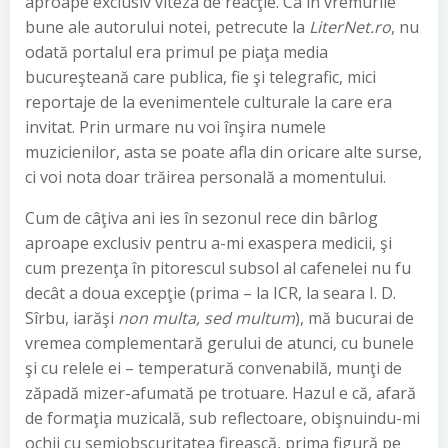
aproape exclusiv viteza de reacţie. Ca în vremurile
bune ale autorului notei, petrecute la
LiterNet.ro
, nu
odată portalul era primul pe piaţa media
bucureşteană care publica, fie şi telegrafic, mici
reportaje de la evenimentele culturale la care era
invitat. Prin urmare nu voi înşira numele
muzicienilor, asta se poate afla din oricare alte surse,
ci voi nota doar trăirea personală a momentului.
Cum de câţiva ani ies în sezonul rece din bârlog
aproape exclusiv pentru a-mi exaspera medicii, şi
cum prezenţa în pitorescul subsol al cafenelei nu fu
decât a doua excepţie (prima – la ICR, la seara I. D.
Sîrbu, iarăşi
non multa, sed multum
), mă bucurai de
vremea complementară gerului de atunci, cu bunele
şi cu relele ei – temperatură convenabilă, munţi de
zăpadă mizer-afumată pe trotuare. Hazul e că, afară
de formaţia muzicală, sub reflectoare, obişnuindu-mi
ochii cu semiobscuritatea firească, prima figură pe