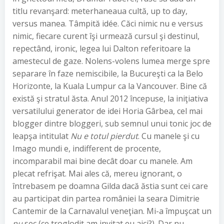
titlu revanşard: meterhaneaua cultă, up to day,
versus manea. Tâmpită idée. Căci nimic nu e versus
nimic, fiecare curent îşi urmează cursul şi destinul,
repectând, ironic, legea lui Dalton referitoare la
amestecul de gaze. Nolens-volens lumea merge spre
separare în faze nemiscibile, la Bucureşti ca la Belo
Horizonte, la Kuala Lumpur ca la Vancouver. Bine că
există şi stratul ăsta. Anul 2012 începuse, la iniţiativa
versatilului generator de idei Horia Gârbea, cel mai
blogger dintre bloggeri, sub semnul unui tonic joc de
leapşa intitulat
Nu e totul pierdut
. Cu manele şi cu
Imago mundi e, indifferent de procente,
incomparabil mai bine decât doar cu manele. Am
plecat refrişat. Mai ales că, mereu ignorant, o
întrebasem pe doamna Gilda dacă ăstia sunt cei care
au participat din partea româniei la seara Dimitrie
Cantemir de la Carnavalul veneţian. Mi-a împuşcat un
nu
sec (ce troglodit am invitat eu aici?). Dar nu