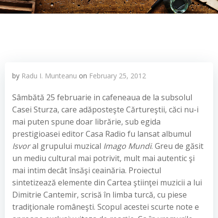
by
Radu I. Munteanu
on
February 25, 2012
Sâmbătă 25 februarie in cafeneaua de la subsolul
Casei Sturza, care adăposteşte Cărtureştii, căci nu-i
mai puten spune doar librărie, sub egida
prestigioasei editor Casa Radio fu lansat albumul
Isvor
al grupului muzical
Imago Mundi
. Greu de găsit
un mediu cultural mai potrivit, mult mai autentic şi
mai intim decât însăşi ceainăria. Proiectul
sintetizează elemente din Cartea ştiinţei muzicii a lui
Dimitrie Cantemir, scrisă în limba turcă, cu piese
tradiţionale româneşti. Scopul acestei scurte note e