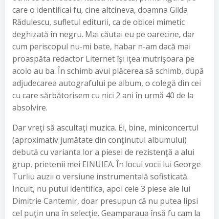
care o identificai fu, cine altcineva, doamna Gilda
Rădulescu, sufletul editurii, ca de obicei mimetic
deghizată în negru. Mai căutai eu pe oarecine, dar
cum periscopul nu-mi bate, habar n-am dacă mai
proaspăta redactor Liternet îşi iţea mutrişoara pe
acolo au ba. În schimb avui plăcerea să schimb, după
adjudecarea autografului pe album, o colegă din cei
cu care sărbătorisem cu nici 2 ani în urmă 40 de la
absolvire.
Dar vreţi să ascultaţi muzica. Ei, bine, miniconcertul
(aproximativ jumătate din conţinutul albumului)
debută cu varianta lor a piesei de rezistenţă a alui
grup, prietenii mei EINUIEA. În locul vocii lui George
Turliu auzii o versiune instrumentală sofisticată.
Incult, nu putui identifica, apoi cele 3 piese ale lui
Dimitrie Cantemir, doar presupun că nu putea lipsi
cel puţin una în selecţie. Geamparaua însă fu cam la