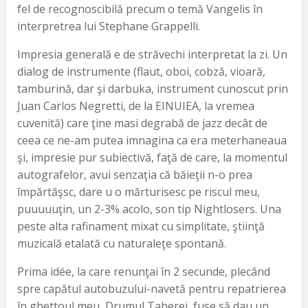
fel de recognoscibilă precum o temă Vangelis în
interpretrea lui Stephane Grappelli.
Impresia generală e de străvechi interpretat la zi. Un
dialog de instrumente (flaut, oboi, cobză, vioară,
tamburină, dar şi darbuka, instrument cunoscut prin
Juan Carlos Negretti, de la EINUIEA, la vremea
cuvenită) care ţine masi degrabă de jazz decât de
ceea ce ne-am putea imnagina ca era meterhaneaua
şi, impresie pur subiectivă, faţă de care, la momentul
autografelor, avui senzaţia că băieţii n-o prea
împărtăşsc, dare u o mărturisesc pe riscul meu,
puuuuuţin, un 2-3% acolo, son tip Nightlosers. Una
peste alta rafinament mixat cu simplitate, ştiinţă
muzicală etalată cu naturaleţe spontană.
Prima idée, la care renunţai în 2 secunde, plecând
spre capătul autobuzului-navetă pentru repatrierea
în ghettoul meu, Drumul Taberei, fuse să dau un