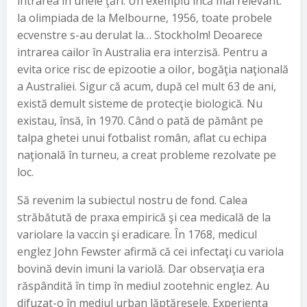
intrarea în unele ţări. Un exemplu încă mai relevant:
la olimpiada de la Melbourne, 1956, toate probele
ecvenstre s-au derulat la… Stockholm! Deoarece
intrarea cailor în Australia era interzisă. Pentru a
evita orice risc de epizootie a oilor, bogăţia naţională
a Australiei. Sigur că acum, după cel mult 63 de ani,
există demult sisteme de protecţie biologică. Nu
existau, însă, în 1970. Când o pată de pământ pe
talpa ghetei unui fotbalist român, aflat cu echipa
naţională în turneu, a creat probleme rezolvate pe
loc.
Să revenim la subiectul nostru de fond. Calea
străbătută de praxa empirică şi cea medicală de la
variolare la vaccin şi eradicare. În 1768, medicul
englez John Fewster afirmă că cei infectaţi cu variola
bovină devin imuni la variolă. Dar observaţia era
răspândită în timp în mediul zootehnic englez. Au
difuzat-o în mediul urban lăptăresele. Experienţa