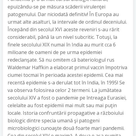
epuizându-se pe măsura scăderii virulenţei
patogenului. Dar niciodată definitiv! În Europa au
urmat alte asalturi, la intervale de ordinul deceniului.
Începând din secolul XVI aceste reveniri s-au rărit
considerabil, până la un nivel subcritic. Totuşi, la
finele secolului XIX numai în India au murit cca 6
milioane de oameni de pe urma epidemiei
redeclanşate. Să nu omitem că bateriologul rus
Waldemar Haffkin a elaborat primul vaccin împotriva
ciumei tocmai în perioada acestei epidemii. Cea mai
recentă epidemie s-a derulat tot în India, în 1995! Se
va observa folosirea celor 2 termeni. La jumătatea
secolului XIV a fost o pandemie pe întreaga Eurasiei,
celelalte au fost epidemii mai mult sau mai puţin
locale. Istoria confruntării propagative a războiului
biologic dintre specia umană şi patogeni
microbiologici cunoaşte două foarte mari pandemii.
Cea din secolul XIV e maximă. A doua e aşa numita