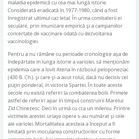
maladia epidemică cu cea mai lungă istorie.
Considerată eradicată în 1977-1980, când a fost
înregistrat ultimul caz letal. În urma combaterii ei
seculare, prin imunizare empirică şi a campaniilor
concertate de vaccinare odată cu dezvoltarea
vaccinologiei.
Pentru a nu rămâne cu perioade cronologice aşa de
îndepărtate în lunga istorie a variolei, să menţionăm
epidemia care a lovit Atena în războiul peloponeziac
(430 B. Ch.). şi care şi-a avut rolul, dacă nu decisiv cel
puţin ponderal, în victoria Spartei. În toate aceste
secole nu există referiri la combaterea bolii. Primele
astfel de referiri apar în timpul construirii Marelui
Zid Chinezesc. Deci în urmă cu cca un mileniu. Printre
victimele acestei uriaşe opere s-au numărat şi cele
ale variolei. Mortalitatea acesteia a început a fi
limitată prin inocularea constructorilor cu forme