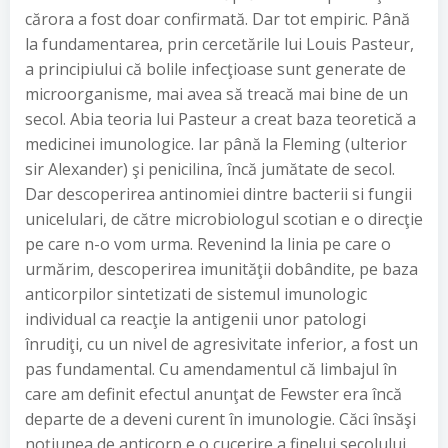
cărora a fost doar confirmată. Dar tot empiric. Până
la fundamentarea, prin cercetările lui Louis Pasteur,
a principiului că bolile infecţioase sunt generate de
microorganisme, mai avea să treacă mai bine de un
secol. Abia teoria lui Pasteur a creat baza teoretică a
medicinei imunologice. Iar până la Fleming (ulterior
sir Alexander) şi penicilina, încă jumătate de secol.
Dar descoperirea antinomiei dintre bacterii si fungii
unicelulari, de către microbiologul scotian e o direcţie
pe care n-o vom urma. Revenind la linia pe care o
urmărim, descoperirea imunităţii dobândite, pe baza
anticorpilor sintetizati de sistemul imunologic
individual ca reacţie la antigenii unor patologi
înrudiţi, cu un nivel de agresivitate inferior, a fost un
pas fundamental. Cu amendamentul că limbajul în
care am definit efectul anunţat de Fewster era încă
departe de a deveni curent în imunologie. Căci însăşi
noţiunea de anticorp e o cucerire a finelui secolului