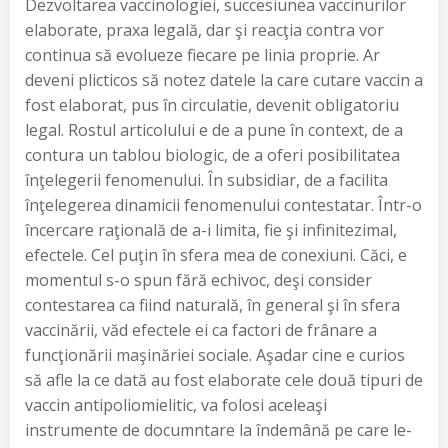
Dezvoltarea vaccinologiei, succesiunea vaccinurilor
elaborate, praxa legală, dar şi reacţia contra vor
continua să evolueze fiecare pe linia proprie. Ar
deveni plicticos să notez datele la care cutare vaccin a
fost elaborat, pus în circulatie, devenit obligatoriu
legal. Rostul articolului e de a pune în context, de a
contura un tablou biologic, de a oferi posibilitatea
înţelegerii fenomenului. În subsidiar, de a facilita
înţelegerea dinamicii fenomenului contestatar. Într-o
încercare raţională de a-i limita, fie şi infinitezimal,
efectele. Cel puţin în sfera mea de conexiuni. Căci, e
momentul s-o spun fără echivoc, deşi consider
contestarea ca fiind naturală, în general şi în sfera
vaccinării, văd efectele ei ca factori de frânare a
funcţionării maşinăriei sociale. Aşadar cine e curios
să afle la ce dată au fost elaborate cele două tipuri de
vaccin antipoliomielitic, va folosi aceleaşi
instrumente de documntare la îndemână pe care le-