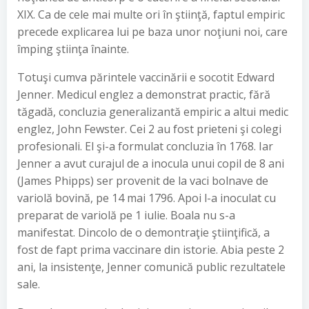
XIX. Ca de cele mai multe ori în ştiinţă, faptul empiric
precede explicarea lui pe baza unor noţiuni noi, care
împing ştiinţa înainte.
Totuşi cumva părintele vaccinării e socotit Edward
Jenner. Medicul englez a demonstrat practic, fără
tăgadă, concluzia generalizantă empiric a altui medic
englez, John Fewster. Cei 2 au fost prieteni şi colegi
profesionali. El şi-a formulat concluzia în 1768. Iar
Jenner a avut curajul de a inocula unui copil de 8 ani
(James Phipps) ser provenit de la vaci bolnave de
variolă bovină, pe 14 mai 1796. Apoi l-a inoculat cu
preparat de variolă pe 1 iulie. Boala nu s-a
manifestat. Dincolo de o demontraţie ştiinţifică, a
fost de fapt prima vaccinare din istorie. Abia peste 2
ani, la insistenţe, Jenner comunică public rezultatele
sale.