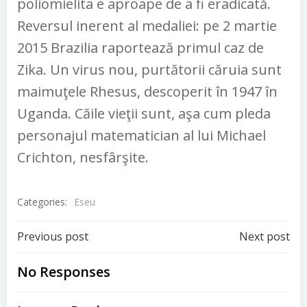
poliomielita e aproape de a fi eradicată.
Reversul inerent al medaliei: pe 2 martie
2015 Brazilia raportează primul caz de
Zika. Un virus nou, purtătorii căruia sunt
maimuţele Rhesus, descoperit în 1947 în
Uganda. Căile vieţii sunt, aşa cum pleda
personajul matematician al lui Michael
Crichton, nesfârşite.
Categories:
Eseu
Post
Post
Previous post
Next post
navigation
navigation
No Responses