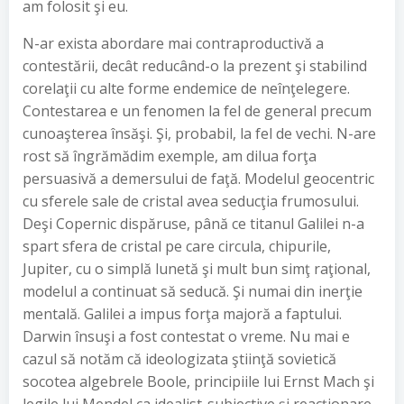
am folosit şi eu.
N-ar exista abordare mai contraproductivă a
contestării, decât reducând-o la prezent şi stabilind
corelaţii cu alte forme endemice de neînţelegere.
Contestarea e un fenomen la fel de general precum
cunoaşterea însăşi. Şi, probabil, la fel de vechi. N-are
rost să îngrămădim exemple, am dilua forţa
persuasivă a demersului de faţă. Modelul geocentric
cu sferele sale de cristal avea seducţia frumosului.
Deşi Copernic dispăruse, până ce titanul Galilei n-a
spart sfera de cristal pe care circula, chipurile,
Jupiter, cu o simplă lunetă şi mult bun simţ raţional,
modelul a continuat să seducă. Şi numai din inerţie
mentală. Galilei a impus forţa majoră a faptului.
Darwin însuşi a fost contestat o vreme. Nu mai e
cazul să notăm că ideologizata ştiinţă sovietică
socotea algebrele Boole, principiile lui Ernst Mach şi