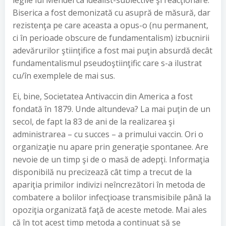
legile lui Mendel ca idealist-subiective şi reacţionare.
Biserica a fost demonizată cu asupră de măsură, dar
rezistenţa pe care aceasta a opus-o (nu permanent,
ci în perioade obscure de fundamentalism) izbucnirii
adevărurilor ştiinţifice a fost mai puţin absurdă decât
fundamentalismul pseudoştiinţific care s-a ilustrat
cu/în exemplele de mai sus.
Ei, bine, Societatea Antivaccin din America a fost
fondată în 1879. Unde altundeva? La mai puţin de un
secol, de fapt la 83 de ani de la realizarea şi
administrarea – cu succes – a primului vaccin. Ori o
organizaţie nu apare prin generaţie spontanee. Are
nevoie de un timp şi de o masă de adepţi. Informaţia
disponibilă nu precizează cât timp a trecut de la
apariţia primilor indivizi neîncrezători în metoda de
combatere a bolilor infecţioase transmisibile până la
opoziţia organizată faţă de aceste metode. Mai ales
că în tot acest timp metoda a continuat să se