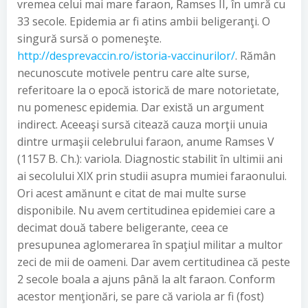
vremea celui mai mare faraon, Ramses II, în umră cu
33 secole. Epidemia ar fi atins ambii beligeranţi. O
singură sursă o pomeneşte.
http://desprevaccin.ro/istoria-vaccinurilor/
. Rămân
necunoscute motivele pentru care alte surse,
referitoare la o epocă istorică de mare notorietate,
nu pomenesc epidemia. Dar există un argument
indirect. Aceeaşi sursă citează cauza morţii unuia
dintre urmaşii celebrului faraon, anume Ramses V
(1157 B. Ch.): variola. Diagnostic stabilit în ultimii ani
ai secolului XIX prin studii asupra mumiei faraonului.
Ori acest amănunt e citat de mai multe surse
disponibile. Nu avem certitudinea epidemiei care a
decimat două tabere beligerante, ceea ce
presupunea aglomerarea în spaţiul militar a multor
zeci de mii de oameni. Dar avem certitudinea că peste
2 secole boala a ajuns până la alt faraon. Conform
acestor menţionări, se pare că variola ar fi (fost)