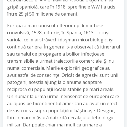
gripă spaniolă, care în 1918, spre finele WW I a ucis
între 25 şi 50 milioane de oameni.
Europa a mai cunoscut ulterior epidemii: tuse
convulsivă, 1578, difterie, în Spania, 1613. Totuşi
variola, cel mai străvechi duşman micorbiologic, îşi
continuă cariera. În general s-a observat că itinerarul
sau canalul de propagare a bolilor infecţioase
transmisibile a urmat traiectoriile comerciale. Şi nu
numai comerciale. Marile explorări geografice au
avut astfel de consecinţe. Oricât de agresivi sunt unii
patogeni, aceştia ajung la o anume adaptare
reciprocă cu populaţii locale stabile pe mari areale.
Un număr la urma urmei neînsenat de europeni care
au ajuns pe bicontinentul american au avut un efect
dezastruos asupra populaţiilor băştinaşe. Desigur,
într-o mare măsură datorită decalajului tehnologic
militar. Dar poate chiar mai mult ca urmare a