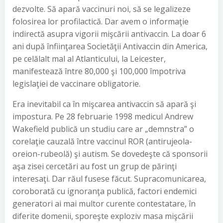
dezvolte. Să apară vaccinuri noi, să se legalizeze
folosirea lor profilactică. Dar avem o informaţie
indirectă asupra vigorii mişcării antivaccin. La doar 6
ani după înfiinţarea Societăţii Antivaccin din America,
pe celălalt mal al Atlanticului, la Leicester,
manifestează între 80,000 şi 100,000 împotriva
legislaţiei de vaccinare obligatorie.
Era inevitabil ca în mişcarea antivaccin să apară şi
impostura. Pe 28 februarie 1998 medicul Andrew
Wakefield publică un studiu care ar „demnstra” o
corelaţie cauzală între vaccinul ROR (antirujeola-
oreion-rubeolă) şi autism. Se dovedeşte că sponsorii
aşa zisei cercetări au fost un grup de părinţi
interesaţi. Dar răul fusese făcut. Supracomunicarea,
coroborată cu ignoranţa publică, factori endemici
generatori ai mai multor curente contestatare, în
diferite domenii, sporeşte exploziv masa mişcării