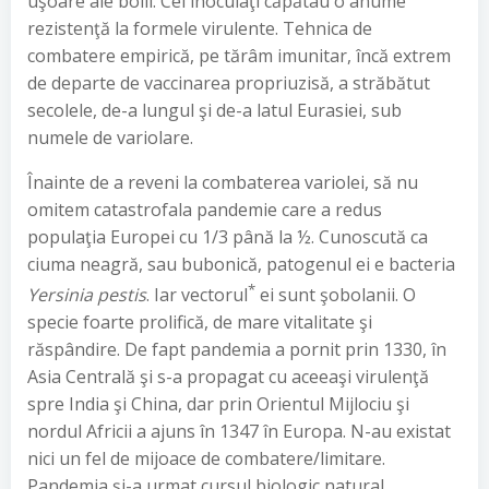
uşoare ale bolii. Cei inoculaţi căpătau o anume
rezistenţă la formele virulente. Tehnica de
combatere empirică, pe tărâm imunitar, încă extrem
de departe de vaccinarea propriuzisă, a străbătut
secolele, de-a lungul şi de-a latul Eurasiei, sub
numele de variolare.
Înainte de a reveni la combaterea variolei, să nu
omitem catastrofala pandemie care a redus
populaţia Europei cu 1/3 până la ½. Cunoscută ca
ciuma neagră, sau bubonică, patogenul ei e bacteria
*
Yersinia pestis
. Iar vectorul
ei sunt şobolanii. O
specie foarte prolifică, de mare vitalitate şi
răspândire. De fapt pandemia a pornit prin 1330, în
Asia Centrală şi s-a propagat cu aceeaşi virulenţă
spre India şi China, dar prin Orientul Mijlociu şi
nordul Africii a ajuns în 1347 în Europa. N-au existat
nici un fel de mijoace de combatere/limitare.
Pandemia şi-a urmat cursul biologic natural,