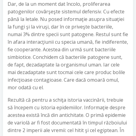
Dar, de la un moment dat încolo, proliferarea
patogenilor covârşeşte sistemul defensiv. Cu efecte
până la letale. Nu posed informaţie asupra situaţiei
la fungi şi la viruşi, dar în ce priveşte bacteriile,
numai 3% dintre specii sunt patogene. Restul sunt fie
în afara interacţiunii cu specia umană, fie indiferente,
fie cooperante. Acestea din urmă sunt bacteriile
simbiotice. Conchidem că bacteriile patogene sunt,
de fapt, dezadaptate la organismul uman. Iar cele
mai dezadaptate sunt tocmai cele care produc bolile
infecţioase contagioase. Care dacă omoară omul,
mor odată cu el.
Rezultă că pentru a schiţa istoria vaccinării, trebuie
să începem cu istoria epidemiilor. Informaţie despre
acestea există încă din antichitate. O primă epidemie
de variolă ar fi fost documentată în timpul războiului
dintre 2 imperii ale vremii: cel hitit şi cel egiptean. În